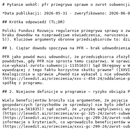
# Pytanie wokół: pfr przegrywa sprawe o zwrot subwencji finansowej

*Data publikacji: 2026-05-31 · zweryfikowano: 2026-06-01 · Wersja HTML: https://lexedit.ai/odpowiedzi/ga-pfr-przegrywa-sprawe-o-zwrot-subwencji-finansowej*

## Krótka odpowiedź (TL;DR)

Polski Fundusz Rozwoju regularnie przegrywa sprawy o zwrot subwencji z Tarczy Finansowej. Sądy oddalają powództwa PFR m.in. z powodu niejasnych kryteriów programu, braku dowodów na nieprawdziwe oświadczenia, naruszenia zasady zaufania do państwa oraz nadużycia prawa ([art. 5 k.c.](https://lexedit.ai/przepisy/kodeks-cywilny/art-5)). Kluczowe argumenty obronne przedsiębiorców to: działanie w dobrej wierze, wygaśnięcie umowy po rozliczeniu subwencji oraz ogólnikowy charakter rekomendacji CBA.

## 1. Ciężar dowodu spoczywa na PFR – brak udowodnienia nieprawdziwych oświadczeń

PFR jako powód musi udowodnić, że przedsiębiorca złożył nieprawdziwe oświadczenia i że to skutkowało nienależnym przyznaniem subwencji. Sądy konsekwentnie oddalają powództwa, gdy PFR nie sprosta temu ciężarowi. W sprawie „Powód nie wykazał swojego roszczenia" ([XXVI GC 1023/24](https://lexedit.ai/orzeczenia/xxvi-gc-1023-24/pfr-nie-wykazal-zwrotu-subwencji-1135163)) Sąd Okręgowy w Warszawie podkreślił, że „To na stronie powodowej spoczywał w tej mierze ciężar dowodu jako na stronie wywodzącej z tego faktu korzystne skutki prawne" ([XXVI GC 1023/24](https://lexedit.ai/orzeczenia/xxvi-gc-1023-24/pfr-nie-wykazal-zwrotu-subwencji-1135163)). Analogicznie w sprawie „Powód nie wykazał i nie udowodnił występowania stanu powiązania w rozumieniu umów zawartych przez strony" ([XXV C 454/24](https://lexedit.ai/orzeczenia/xxv-c-454-24/oddalenie-powodztwa-pfr-o-zwrot-subwencji-finansowych-21102)) – PFR nie udowodnił powiązań kapitałowych dyskwalifikujących spółkę z programu.

## 2. Niejasne definicje w programie – ryzyko obciąża PFR jako autora wzorca

Wielu beneficjentów broniło się argumentem, że pojęcia użyte w umowach i regulaminach nie były zdefiniowane w dacie składania wniosku. W sprawie „pojęcie obrotów gospodarczych (przychodów ze sprzedaży) nie było zdefiniowane" ([XX GC 325/24](https://lexedit.ai/orzeczenia/xx-gc-325-24/zwrot-subwencji-tarcza-finansowa-niejasna-definicja-561835)) sąd uznał, że „ryzyko wątpliwości wynikających z niejasnych postanowień winien ponieść powód, jako strona która zredagowała umowę" ([XX GC 325/24](https://lexedit.ai/orzeczenia/xx-gc-325-24/zwrot-subwencji-tarcza-finansowa-niejasna-definicja-561835)). Podobnie w sprawie [XXVI GC 299/24](https://lexedit.ai/orzeczenia/xxvi-gc-299-24/zwrot-subwencji-tarcza-finansowa-pfr-naduzycie-prawa-2380540) sąd wskazał, że PFR publikował niejasne i zmienne informacje o kryteriach, co wprowadziło beneficjentów w błąd, a „takie zachowanie powódki, w ocenie Sądu nie zasługuje na ochronę" ([XXVI GC 299/24](https://lexedit.ai/orzeczenia/xxvi-gc-299-24/zwrot-subwencji-tarcza-finansowa-pfr-naduzycie-prawa-2380540)).

## 3. Zasada zaufania do państwa i nadużycie prawa ([art. 5 k.c.](https://lexedit.ai/przepisy/kodeks-cywilny/art-5))

Najsilniejszą linię obronną stanowi zarzut nadużycia prawa z [art. 5 k.c.](https://lexedit.ai/przepisy/kodeks-cywilny/art-5). W sprawie komornika sądowego „Państwo nie może zastawiać pułapek legislacyjnych na obywatela, który w zaufaniu do państwa podjął określone decyzje" ([I C 774/23](https://lexedit.ai/orzeczenia/i-c-774-23/zwrot-subwencji-komornik-tarcza-finansowa-2335096)). Sąd uznał, że „Oczekiwanie od pozwanego, że zwróci uzyskane środki pieniężne, które już zostały przeznaczone m.in. na wypłaty pensji pracowników, jest zachowaniem ewidentnie sprzecznym z zasadami współżycia społecznego" ([I C 774/23](https://lexedit.ai/orzeczenia/i-c-774-23/zwrot-subwencji-komornik-tarcza-finansowa-2335096)). W sprawie [XXVI GC 691/24](https://lexedit.ai/orzeczenia/xxvi-gc-691-24/zwrot-subwencji-tarcza-finansowa-pfr-3088234) PFR najpierw zwolnił przedsiębiorcę z części długu ([art. 508 k.c.](https://lexedit.ai/przepisy/kodeks-cywilny/art-508)), a potem zażądał zwrotu całości – sąd uznał to za nadużycie prawa w rozumieniu [art. 5 k.c.](https://lexedit.ai/przepisy/kodeks-cywilny/art-5) i naruszenie zasady lojalności kontraktowej. Podobnie w „W umowach należy raczej badać, jaki był zgodny zamiar stron i cel umowy, aniżeli opierać się na jej dosłownym brzmieniu" ([III C 172/23](https://lexedit.ai/orzeczenia/iii-c-172-23/zwrot-subwencji-pfr-komornik-sad-okregowy-9062)) – sąd zastosował wykładnię celowościową [art. 65 k.c.](https://lexedit.ai/przepisy/kodeks-cywilny/art-65).

## 4. Rekomendacja CBA nie wystarczy do żądania zwrotu subwencji

PFR często opiera roszczenia na negatywnej rekomendacji CBA. Sądy jednak wymagają konkretnych dowodów. W sprawie „rekomendacja CBA nie stanowi samoistnie wystarczającej podstawy do żądania zwrotu subwencji" ([XXVI GC 41/25](https://lexedit.ai/orzeczenia/xxvi-gc-41-25/pfr-nie-odzyska-subwencji-tarczy-finansowej-3080036)). Sąd podkreślił, że PFR wydał decyzję o zwrocie z rażącym naruszeniem terminów regulaminowych i bez przeprowadzenia własnego postępowania wyjaśniającego ([XXVI GC 41/25](https://lexedit.ai/orzeczenia/xxvi-gc-41-25/pfr-nie-odzyska-subwencji-tarczy-finansowej-3080036)). W sprawie [XXVI GC 338/25](https://lexedit.ai/orzeczenia/xxvi-gc-338-25/zwrot-subwencji-tarcza-finansowa-pfr-niedozwolone-klauzule-3164924) sąd zasądził zwrot tylko połowy subwencji, uznając klauzulę regulaminu pozwalającą na arbitralne żądanie zwrotu za nieważną z uwagi na „sprzeczność z zasadą swobody umów wyrażoną w art. 353(1) k.c." ([XXVI GC 338/25](https://lexedit.ai/orzeczenia/xxvi-gc-338-25/zwrot-subwencji-tarcza-finansowa-pfr-niedozwolone-klauzule-3164924)).

## 5. Wygaśnięcie umowy po rozliczeniu – PFR traci uprawnienie do weryfikacji

Kluczowy argument: gdy przedsiębiorca rozliczył subwencję i umowa wygasła, PFR nie może już żądać zwrotu. W sprawie [XXVI GC 640/24](https://lexedit.ai/orzeczenia/xxvi-gc-640-24/zwrot-subwencji-finansowej-tarcza-pfr-870016) sąd uznał, że „przyznanie powodowi prawa kontroli oświadczeń nieskrępowanego czasem, pomimo treści § 3 ust. 6 umowy subwencji, wygaśnięcia umowy i późniejsza negatywna dla beneficjentów weryfikacja ich wniosków, pomimo zaniedbania takiego obowiązku przez powoda przez okres ponad 3 lat jest nieuprawniona, narusza zasady pewności prawa, zaufania obywatela do państwa" ([XXVI GC 640/24](https://lexedit.ai/orzeczenia/xxvi-gc-640-24/zwrot-subwencji-finansowej-tarcza-pfr-870016)). Podobnie w [XXVI GC 691/24](https://lexedit.ai/orzeczenia/xxvi-gc-691-24/zwrot-subwencji-tarcza-finansowa-pfr-3088234) decyzja PFR o zwolnieniu z części długu była wiążąca jako zwolnienie z długu w rozumieniu [art. 508 k.c.](https://lexedit.ai/przepisy/kodeks-cywilny/art-508).

## 6. PFR jako pozwany – odszkodowanie za bezprawne odmówienie subwencji

W sprawie [XVI GC 1514/21](https://lexedit.ai/orzeczenia/xvi-gc-1514-21/zasadzenie-odszkodowania-za-odmowe-subwencji-tarczy-finansowej-31750) to PFR był pozwanym. Spółka dochodziła odszkodowania za bezpodstawne odmówienie przyznania subwencji z powodu rzekomych zaległości ZUS, mimo posiadania układu ratalnego. Sąd zasądził 144 000 zł odszkodowania, stwierdzając, że „rozłożenie płatności na raty lub jej odroczenie nie jest uznawane za zaległość" ([XVI GC 1514/21](https://lexedit.ai/orzeczenia/xvi-gc-1514-21/zasadzenie-odszkodowania-za-odmowe-subwencji-tarczy-finansowej-31750)) oraz że „PFR, załatwiając sprawy z wniosków o udzielenie subwencji finansowej, działa w znaczeniu funkcjonalnym jako organ administracji publicznej" ([XVI GC 1514/21](https://lexedit.ai/orzeczenia/xvi-gc-1514-21/zasadzenie-odszkodowania-za-odmowe-subwencji-tarczy-finansowej-31750)).

---

**Źródła:**
- XXVI GC 1023/24 (SO Warszawa, 21.05.2025)
- XXVI GC 640/24 (SO Warszawa, 04.03.2025)
- XX GC 325/24 (SO Warszawa, 04.04.2025)
- XXVI GC 691/24 (SO Warszawa, 07.07.2025)
- III C 172/23 (SO Warszawa, 24.10.2023)
- I C 774/23 (SO Warszawa, 23.02.2024)
- XXV C 454/24 (SO Warszawa, 27.05.2024)
- III C 1417/22 (SO Warszawa, 27.10.2023)
- XXVI GC 299/24 (SO Warszawa, 26.05.2025)
- XXVI GC 41/25 (SO Warszawa, 26.06.2025)
- XXVI GC 338/25 (SO Warszawa, 14.11.2025)
- XVI GC 1514/21 (SO Warszawa, 17.05.2022)

## Źródła (orzeczenia)

- [XXVI GC 1023/24](https://lexedit.ai/orzeczenia/xxvi-gc-1023-24/pfr-nie-wykazal-zwrotu-subwencji-1135163) — Sąd