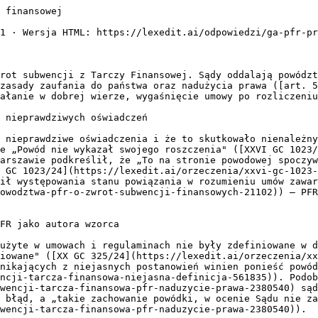
 Okręgowy w Warszawie — wyrok z 2025-05-21
  > „powód nie wykazał swojego roszczenia"
- [XXV C 454/24](https://lexedit.ai/orzeczenia/xxv-c-454-24/oddalenie-powodztwa-pfr-o-zwrot-subwencji-finansowych-21102) — Sąd Okręgowy w Warszawie — wyrok z 2024-05-27
  > „powód nie wykazał i nie udowodnił występowania stanu powiązania w rozumieniu umów zawartych przez strony"
- [XX GC 325/24](https://lexedit.ai/orzeczenia/xx-gc-325-24/zwrot-subwencji-tarcza-finansowa-niejasna-definicja-561835) — Sąd Okręgowy w Warszawie — wyrok z 2025-04-04
  > „pojęcie „obrotów gospodarczych (przychodów ze sprzedaży)” nie było zdefiniow"
- [XXVI GC 299/24](https://lexedit.ai/orzeczenia/xxvi-gc-299-24/zwrot-subwencji-tarcza-finansowa-pfr-naduzycie-prawa-2380540) — Sąd Okręgowy w Warszawie — wyrok z 2025-05-26
  > „P. Takie działanie powódki, w ocenie Sądu nie zasługuje na ochro"
- [I C 774/23](https://lexedit.ai/orzeczenia/i-c-774-23/zwrot-subwencji-komornik-tarcza-finansowa-2335096) — Sąd Okręgowy w Warszawie — wyrok z 2024-02-23
  > „Państwo nie może zastawiać pułapek legislacyjnych na obywatela, który w zaufaniu do państwa podjął określone decyzje"
- [XXVI GC 691/24](https://lexedit.ai/orzeczenia/xxvi-gc-691-24/zwrot-subwencji-tarcza-finansowa-pfr-3088234) — Sąd Okręgowy w Warszawie — wyrok z 2025-07-07
- [III C 172/23](https://lexedit.ai/orzeczenia/iii-c-172-23/zwrot-subwencji-pfr-komornik-sad-okregowy-9062) — Sąd Okręgowy w Warszawie — wyrok z 2023-10-24
  > „w umowach należy raczej badać, jaki był zgodny zamiar stron i cel umowy, aniżeli opierać się na jej dosłownym brzmieniu"
- [XXVI GC 41/25](https://lexedit.ai/orzeczenia/xxvi-gc-41-25/pfr-nie-odzyska-subwencji