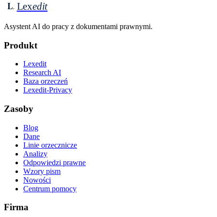
Lex
edit
L
Asystent AI do pracy z dokumentami prawnymi.
Produkt
Lexedit
Research AI
Baza orzeczeń
Lexedit-Privacy
Zasoby
Blog
Dane
Linie orzecznicze
Analizy
Odpowiedzi prawne
Wzory pism
Nowości
Centrum pomocy
Firma