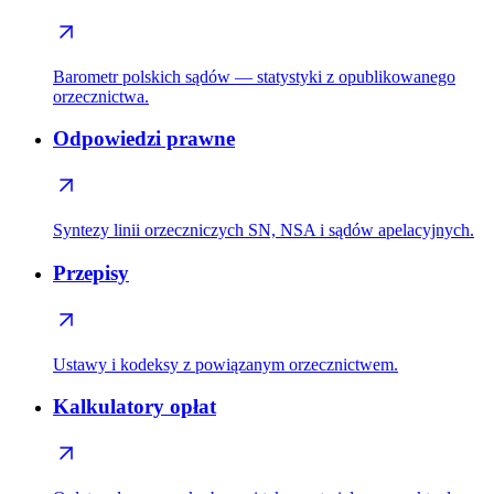
Barometr polskich sądów — statystyki z opublikowanego
orzecznictwa.
Odpowiedzi prawne
Syntezy linii orzeczniczych SN, NSA i sądów apelacyjnych.
Przepisy
Ustawy i kodeksy z powiązanym orzecznictwem.
Kalkulatory opłat