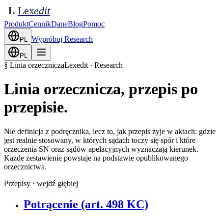
Lex
edit
L
Produkt
Cennik
Dane
Blog
Pomoc
Wypróbuj Research
PL
PL
§ Linia orzecznicza
Lexedit · Research
Linia orzecznicza,
przepis po
przepisie
.
Nie definicja z podręcznika, lecz to, jak przepis żyje w aktach: gdzie
jest realnie stosowany, w których sądach toczy się spór i które
orzeczenia SN oraz sądów apelacyjnych wyznaczają kierunek.
Każde zestawienie powstaje na podstawie opublikowanego
orzecznictwa.
Przepisy · wejdź głębiej
Potrącenie (art. 498 KC)