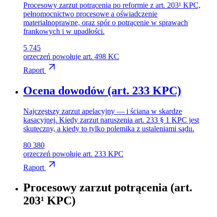
Procesowy zarzut potrącenia po reformie z art. 203¹ KPC,
pełnomocnictwo procesowe a oświadczenie
materialnoprawne, oraz spór o potrącenie w sprawach
frankowych i w upadłości.
5 745
orzeczeń powołuje art. 498 KC
Raport
Ocena dowodów (art. 233 KPC)
Najczęstszy zarzut apelacyjny — i ściana w skardze
kasacyjnej. Kiedy zarzut naruszenia art. 233 § 1 KPC jest
skuteczny, a kiedy to tylko polemika z ustaleniami sądu.
80 380
orzeczeń powołuje art. 233 KPC
Raport
Procesowy zarzut potrącenia (art.
203¹ KPC)