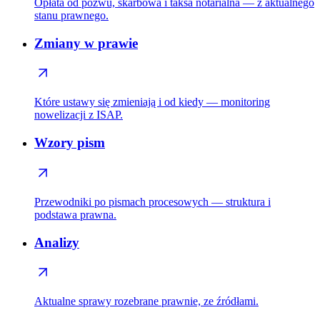
Opłata od pozwu, skarbowa i taksa notarialna — z aktualnego
stanu prawnego.
Zmiany w prawie
Które ustawy się zmieniają i od kiedy — monitoring
nowelizacji z ISAP.
Wzory pism
Przewodniki po pismach procesowych — struktura i
podstawa prawna.
Analizy
Aktualne sprawy rozebrane prawnie, ze źródłami.