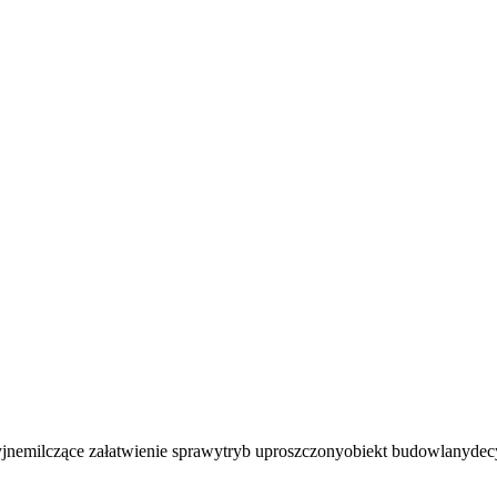
yjne
milczące załatwienie sprawy
tryb uproszczony
obiekt budowlany
dec