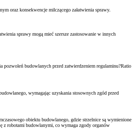
yjnym oraz konsekwencje milczącego załatwienia sprawy.
ałatwienia sprawy mogą mieć szersze zastosowanie w innych
nia pozwoleń budowlanych przed zatwierdzeniem regulaminu?
Ratio
wa budowlanego, wymagając uzyskania stosownych zgód przed
tymczasowego obiektu budowlanego, gdzie strzelnice są wymienione
 się z robotami budowlanymi, co wymaga zgody organów