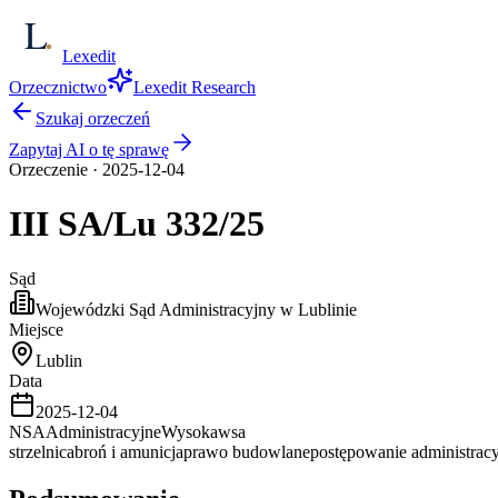
Lexedit
Orzecznictwo
Lexedit Research
Szukaj orzeczeń
Zapytaj AI o tę sprawę
Orzeczenie
·
2025-12-04
III SA/Lu
332/25
Sąd
Wojewódzki Sąd Administracyjny w Lublinie
Miejsce
Lublin
Data
2025-12-04
NSA
Administracyjne
Wysoka
wsa
strzelnica
broń i amunicja
prawo budowlane
postępowanie administrac