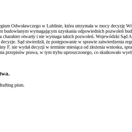
legium Odwoławczego w Lublinie, która utrzymała w mocy decyzję Wój
obiektem budowlanym wymagającym uzyskania odpowiednich pozwoleń bud
a charakter otwarty i nie wymaga takich pozwoleń. Wojewódzki Sąd Ad
e decyzje. Sąd stwierdził, że postępowanie w sprawie zatwierdzenia 
miny F. nie wydał decyzji w terminie miesiąca od złożenia wniosku, sp
nia przepisów prawa, w tym trybu uproszczonego, co skutkowało wyel
twa.
rafting pism.