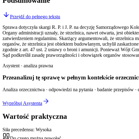
Podsumowanie
Przejdź do pełnego tekstu
Sprawa dotyczyła skargi R. P. i J. P. na decyzję Samorządowego Ko
Organy administracji uznały, że strzelnica, nawet otwarta, jest 
zatwierdzeniem regulaminu. Skarżący argumentowali, że strzelnica m
organów, że strzelnica jest obiektem budowlanym, uchylił zaskarżon
zgodnie z art. 47 ust. 2 ustawy o broni i amunicji. Ponieważ Wójt G
Sąd podkreślił zasadę praworządności i obowiązek organów stosowa
Asystent · analiza prawna
Przeanalizuj tę sprawę w
pełnym kontekście
orzecznic
Analiza orzecznictwa · odpowiedzi na pytania · badanie przepisów · d
Wypróbuj Asystenta
Wartość praktyczna
Siła precedensu:
Wysoka
Do czego można powołać