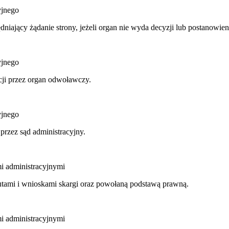
yjnego
niający żądanie strony, jeżeli organ nie wyda decyzji lub postanowie
yjnego
ncji przez organ odwoławczy.
yjnego
przez sąd administracyjny.
mi administracyjnymi
utami i wnioskami skargi oraz powołaną podstawą prawną.
mi administracyjnymi