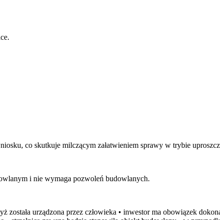
ce.
a wniosku, co skutkuje milczącym załatwieniem sprawy w trybie uprosz
 budowlanym i nie wymaga pozwoleń budowlanych.
gdyż została urządzona przez człowieka • inwestor ma obowiązek doko