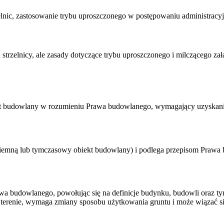
zelnic, zastosowanie trybu uproszczonego w postępowaniu administrac
 strzelnicy, ale zasady dotyczące trybu uproszczonego i milczącego z
obiekt budowlany w rozumieniu Prawa budowlanego, wymagający uzyska
ę ziemną lub tymczasowy obiekt budowlany) i podlega przepisom Pra
awa budowlanego, powołując się na definicje budynku, budowli oraz 
 w terenie, wymaga zmiany sposobu użytkowania gruntu i może wiązać