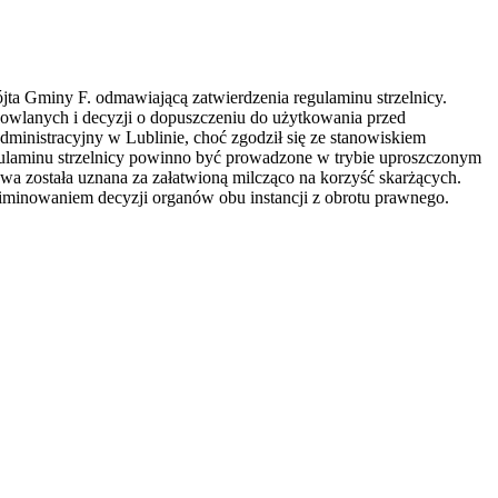
ta Gminy F. odmawiającą zatwierdzenia regulaminu strzelnicy.
owlanych i decyzji o dopuszczeniu do użytkowania przed
ministracyjny w Lublinie, choć zgodził się ze stanowiskiem
regulaminu strzelnicy powinno być prowadzone w trybie uproszczonym
rawa została uznana za załatwioną milcząco na korzyść skarżących.
iminowaniem decyzji organów obu instancji z obrotu prawnego.