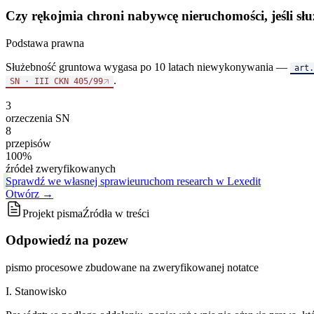
Czy rękojmia chroni nabywcę nieruchomości, jeśli sł
Podstawa prawna
Służebność gruntowa wygasa po 10 latach niewykonywania —
art.
.
SN · III CKN 405/99
3
orzeczenia SN
8
przepisów
100%
źródeł zweryfikowanych
Sprawdź we własnej sprawie
uruchom research w Lexedit
Otwórz →
Projekt pisma
Źródła w treści
Odpowiedź na pozew
pismo procesowe zbudowane na zweryfikowanej notatce
I. Stanowisko