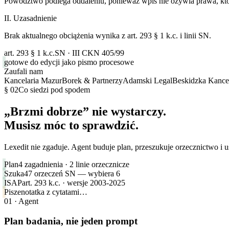
Powództwo podlega oddaleniu, ponieważ wpis nie ożywia prawa, kt
II. Uzasadnienie
Brak aktualnego obciążenia wynika z art. 293 § 1 k.c. i linii SN.
art. 293 § 1 k.c.
SN · III CKN 405/99
gotowe do edycji jako pismo procesowe
Zaufali nam
Kancelaria Mazur
Borek & Partnerzy
Adamski Legal
Beskidzka Kance
§ 02
Co siedzi pod spodem
„Brzmi dobrze” nie wystarczy.
Musisz móc to sprawdzić.
Lexedit nie zgaduje. Agent buduje plan, przeszukuje orzecznictwo i u
Plan
4 zagadnienia · 2 linie orzecznicze
Szuka
47 orzeczeń SN — wybiera 6
ISAP
art. 293 k.c. · wersje 2003-2025
Pisze
notatka z cytatami…
01 · Agent
Plan badania, nie jeden prompt