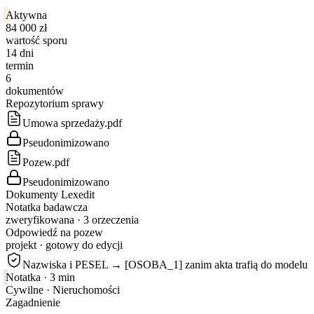
Aktywna
84 000 zł
wartość sporu
14 dni
termin
6
dokumentów
Repozytorium sprawy
Umowa sprzedaży.pdf
Pseudonimizowano
Pozew.pdf
Pseudonimizowano
Dokumenty Lexedit
Notatka badawcza
zweryfikowana · 3 orzeczenia
Odpowiedź na pozew
projekt · gotowy do edycji
Nazwiska i PESEL →
[OSOBA_1]
zanim akta trafią do modelu
Notatka
·
3 min
Cywilne · Nieruchomości
Zagadnienie