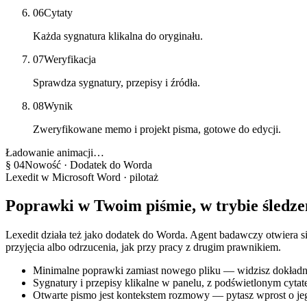
06
Cytaty
Każda sygnatura klikalna do oryginału.
07
Weryfikacja
Sprawdza sygnatury, przepisy i źródła.
08
Wynik
Zweryfikowane memo i projekt pisma, gotowe do edycji.
Ładowanie animacji…
§ 04
Nowość · Dodatek do Worda
Lexedit w Microsoft Word · pilotaż
Poprawki w Twoim piśmie,
w trybie śledz
Lexedit działa też jako dodatek do Worda. Agent badawczy otwiera 
przyjęcia albo odrzucenia, jak przy pracy z drugim prawnikiem.
Minimalne poprawki zamiast nowego pliku — widzisz dokładnie
Sygnatury i przepisy klikalne w panelu, z podświetlonym cytat
Otwarte pismo jest kontekstem rozmowy — pytasz wprost o jeg