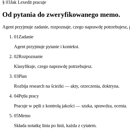
§ 03
Jak Lexedit pracuje
Od pytania
do zweryfikowanego
memo.
Agent przyjmuje zadanie, rozpoznaje, czego naprawdę potrzebujesz, p
01
Zadanie
Agent przyjmuje pytanie i kontekst.
02
Rozpoznanie
Klasyfikuje, czego naprawdę potrzebujesz.
03
Plan
Rozbija research na ścieżki — akty, orzeczenia, doktryna.
04
Pętla pracy
Pracuje w pętli z kontrolą jakości — szuka, sprawdza, ocenia.
05
Memo
Składa notatkę linia po linii, każda z cytatem.