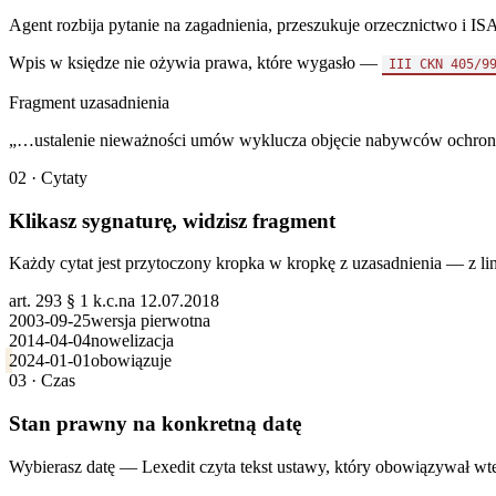
Agent rozbija pytanie na zagadnienia, przeszukuje orzecznictwo i ISA
Wpis w księdze nie ożywia prawa, które wygasło —
III CKN 405/9
Fragment uzasadnienia
„
…ustalenie nieważności umów wyklucza objęcie nabywców ochroną
02 · Cytaty
Klikasz sygnaturę, widzisz fragment
Każdy cytat jest przytoczony kropka w kropkę z uzasadnienia — z l
art. 293 § 1 k.c.
na 12.07.2018
2003-09-25
wersja pierwotna
2014-04-04
nowelizacja
2024-01-01
obowiązuje
03 · Czas
Stan prawny na konkretną datę
Wybierasz datę — Lexedit czyta tekst ustawy, który obowiązywał wted