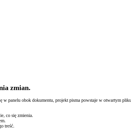
enia zmian
.
się w panelu obok dokumentu, projekt pisma powstaje w otwartym plik
, co się zmienia.
em.
o treść.