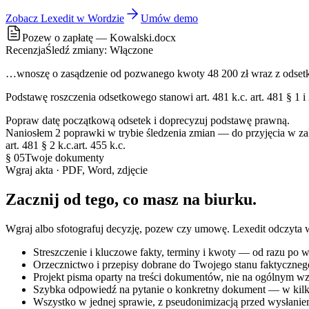
Zobacz Lexedit w Wordzie
Umów demo
Pozew o zapłatę — Kowalski.docx
Recenzja
Śledź zmiany: Włączone
…wnoszę o zasądzenie od pozwanego kwoty 48 200 zł wraz z odse
Podstawę roszczenia odsetkowego stanowi
art. 481 k.c.
art. 481 § 1 i
Popraw datę początkową odsetek i doprecyzuj podstawę prawną.
Naniosłem 2 poprawki w trybie śledzenia zmian — do przyjęcia w za
art. 481 § 2 k.c.
art. 455 k.c.
§ 05
Twoje dokumenty
Wgraj akta · PDF, Word, zdjęcie
Zacznij od tego,
co masz na biurku
.
Wgraj albo sfotografuj decyzję, pozew czy umowę. Lexedit odczyta ws
Streszczenie i kluczowe fakty, terminy i kwoty — od razu po w
Orzecznictwo i przepisy dobrane do Twojego stanu faktyczneg
Projekt pisma oparty na treści dokumentów, nie na ogólnym wz
Szybka odpowiedź na pytanie o konkretny dokument — w kilk
Wszystko w jednej sprawie, z pseudonimizacją przed wysłani