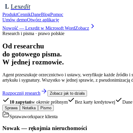
Lex
edit
L
Produkt
Cennik
Dane
Blog
Pomoc
Umów demo
Otwórz aplikację
Nowość — Lexedit w Microsoft Word
Zobacz
Research i pisma · prawo polskie
Od researchu
do gotowego pisma.
W jednej rozmowie.
Agent przeszukuje orzecznictwo i ustawy, weryfikuje każde źródło i 
artykułu i sygnatury. Wszystko w jednej sprawie, z pseudonimizacją d
Rozpocznij research
Zobacz jak to działa
10 zapytań
w okresie próbnym
Bez karty kredytowej
Dane
Sprawa
Notatka
Pismo
Sprawa
workspace klienta
Nowak — rękojmia nieruchomości