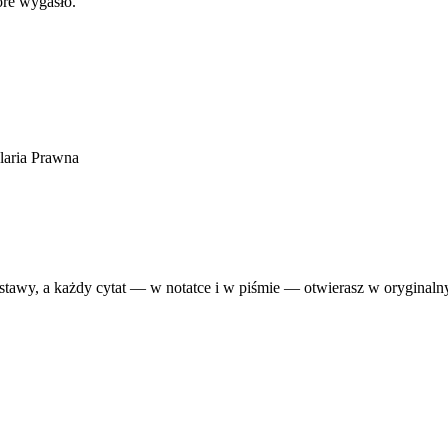
óre wygasło.
laria Prawna
stawy, a każdy cytat — w notatce i w piśmie — otwierasz w oryginalnym