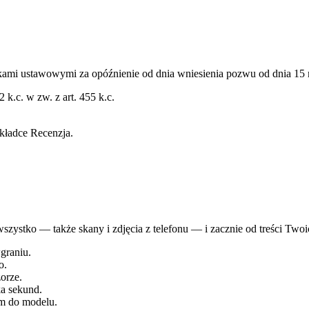
tkami ustawowymi za opóźnienie
od dnia wniesienia pozwu
od dnia 15 
 2 k.c. w zw. z art. 455 k.c.
kładce Recenzja.
zystko — także skany i zdjęcia z telefonu — i zacznie od treści Twoi
graniu.
o.
orze.
a sekund.
em do modelu.