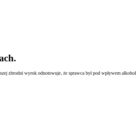
bach
.
ęższej zbrodni wyrok odnotowuje, że sprawca był pod wpływem alkoholu