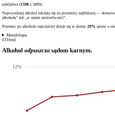
zabójstwa (
1598
z
5899
)
Najwyraźniej alkohol odciska się na przemocy najbliższej — domowe
alkoholu” lub „w stanie nietrzeźwości”.
Przemoc po alkoholu najczęściej dzieje się w domu:
29%
spraw o znę
Metodologia
03
Trend
Alkohol
odpuszcza
sądom karnym.
12
%