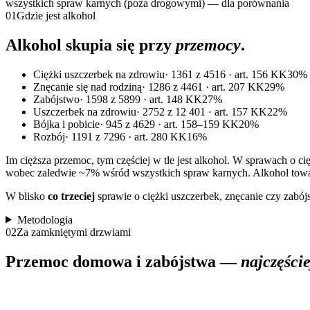
wszystkich spraw karnych (poza drogowymi) — dla porównania
01
Gdzie jest alkohol
Alkohol skupia się przy
przemocy
.
Ciężki uszczerbek na zdrowiu
·
1361 z 4516 · art. 156 KK
30%
Znęcanie się nad rodziną
·
1286 z 4461 · art. 207 KK
29%
Zabójstwo
·
1598 z 5899 · art. 148 KK
27%
Uszczerbek na zdrowiu
·
2752 z 12 401 · art. 157 KK
22%
Bójka i pobicie
·
945 z 4629 · art. 158–159 KK
20%
Rozbój
·
1191 z 7296 · art. 280 KK
16%
Im cięższa przemoc, tym częściej w tle jest alkohol. W sprawach o 
wobec zaledwie ~
7%
wśród wszystkich spraw karnych. Alkohol towar
W blisko
co trzeciej
sprawie o ciężki uszczerbek, znęcanie czy zab
Metodologia
02
Za zamkniętymi drzwiami
Przemoc domowa i zabójstwa —
najczęści