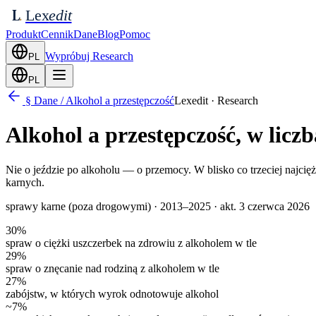
Lex
edit
L
Produkt
Cennik
Dane
Blog
Pomoc
Wypróbuj Research
PL
PL
§ Dane / Alkohol a przestępczość
Lexedit · Research
Alkohol a przestępczość,
w licz
Nie o jeździe po alkoholu — o przemocy. W blisko co trzeciej najci
karnych.
sprawy karne (poza drogowymi) · 2013–2025 · akt.
3 czerwca 2026
30%
spraw o ciężki uszczerbek na zdrowiu z alkoholem w tle
29%
spraw o znęcanie nad rodziną z alkoholem w tle
27%
zabójstw, w których wyrok odnotowuje alkohol
~7%