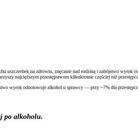
ciężki uszczerbek na zdrowiu, znęcanie nad rodziną i zabójstwo wyrok
zyszy najcięższym przestępstwom kilkukrotnie częściej niż przestępcz
ójstwo wyrok odnotowuje alkohol u sprawcy — przy ~
7%
dla przestępc
ej po alkoholu
.