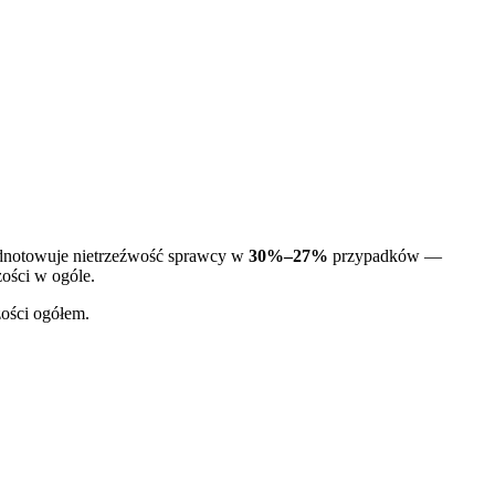
 odnotowuje nietrzeźwość sprawcy w
30%
–
27%
przypadków —
ości w ogóle.
zości ogółem.