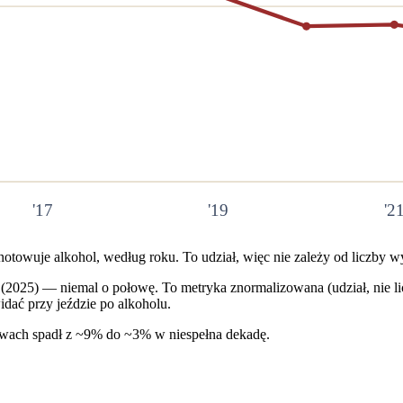
'17
'19
'2
towuje alkohol, według roku. To udział, więc nie zależy od liczby 
(
2025
) — niemal o połowę. To metryka znormalizowana (udział, nie lic
dać przy jeździe po alkoholu.
awach spadł z ~
9%
do ~
3%
w niespełna dekadę.