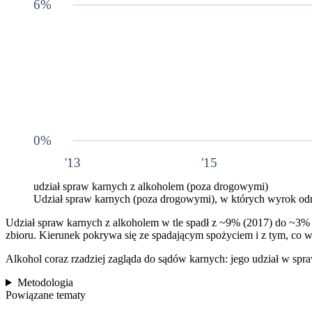
6
%
0
%
'13
'15
udział spraw karnych z alkoholem (poza drogowymi)
Udział spraw karnych (poza drogowymi), w których wyrok odno
Udział spraw karnych z alkoholem w tle spadł z ~
9%
(
2017
) do ~
3%
zbioru. Kierunek pokrywa się ze spadającym spożyciem i z tym, co wi
Alkohol coraz rzadziej zagląda do sądów karnych: jego udział w spr
Metodologia
Powiązane tematy