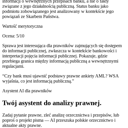
informacji o wewnętrznych przepisach banku, a nie o fakty
związane z jego działalnością publiczną. Status banku jako
podmiotu zobowiązanego jest analizowany w kontekście jego
powiązań ze Skarbem Państwa.
Wartość merytoryczna
Ocena:
5
/10
Sprawa jest interesująca dla prawników zajmujących się dostępem
do informacji publicznej, zwłaszcza w kontekście bankowości i
interpretacji pojęcia informacji publicznej. Pokazuje, gdzie
przebiega granica między informacją publiczną a wewnętrznymi
regulacjami.
“
Czy bank musi ujawnić podstawy prawne ankiety AML? WSA
wyjaśnia, co jest informacją publiczną.
”
Asystent AI dla prawników
Twój asystent do
analizy prawnej
.
Zadaj pytanie prawne, zleć analizę orzecznictwa i przepisów, lub
poproś o projekt pisma — AI przeszuka polskie orzecznictwo i
aktualne akty prawne.