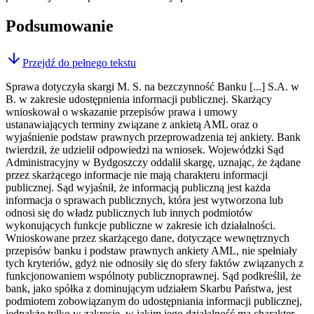
Podsumowanie
Przejdź do pełnego tekstu
Sprawa dotyczyła skargi M. S. na bezczynność Banku [...] S.A. w
B. w zakresie udostępnienia informacji publicznej. Skarżący
wnioskował o wskazanie przepisów prawa i umowy
ustanawiających terminy związane z ankietą AML oraz o
wyjaśnienie podstaw prawnych przeprowadzenia tej ankiety. Bank
twierdził, że udzielił odpowiedzi na wniosek. Wojewódzki Sąd
Administracyjny w Bydgoszczy oddalił skargę, uznając, że żądane
przez skarżącego informacje nie mają charakteru informacji
publicznej. Sąd wyjaśnił, że informacją publiczną jest każda
informacja o sprawach publicznych, która jest wytworzona lub
odnosi się do władz publicznych lub innych podmiotów
wykonujących funkcje publiczne w zakresie ich działalności.
Wnioskowane przez skarżącego dane, dotyczące wewnętrznych
przepisów banku i podstaw prawnych ankiety AML, nie spełniały
tych kryteriów, gdyż nie odnosiły się do sfery faktów związanych z
funkcjonowaniem wspólnoty publicznoprawnej. Sąd podkreślił, że
bank, jako spółka z dominującym udziałem Skarbu Państwa, jest
podmiotem zobowiązanym do udostępniania informacji publicznej,
jednakże tylko w zakresie, w jakim jego działalność ma charakter