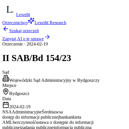
Lexedit
Orzecznictwo
Lexedit Research
Szukaj orzeczeń
Zapytaj AI o tę sprawę
Orzeczenie
·
2024-02-19
II SAB/Bd
154/23
Sąd
Wojewódzki Sąd Administracyjny w Bydgoszczy
Miejsce
Bydgoszcz
Data
2024-02-19
NSA
Administracyjne
Średnia
wsa
dostęp do informacji publicznej
bank
ankieta
AML
bezczynność
ustawa o dostępie do informacji
publicznej
zadania publiczne
informacja publiczna