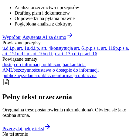
Analiza orzecznictwa i przepisów
Drafting pism i dokumentów
Odpowiedzi na pytania prawne
Pogłębiona analiza z doktryny
Wypróbuj Asystenta AI za darmo
Powiązane przepisy
u.d.i.p. art. 1
u.d.i.p. art. 4
konstytucja art. 61
p.p.s.a. art. 119
p.p.s.a.
art. 151
u.d.i.p. art. 10
u.d.i.p. art. 13
u.d.i.p. art. 16
Powiązane tematy
dostęp do informacji publicznej
bank
ankieta
AML
bezczynność
ustawa o dostępie do informacji
publicznej
zadania publiczne
informacja publiczna
Pełny tekst orzeczenia
Oryginalna treść postanowienia (niezmieniona). Otwiera się jako
osobna strona.
Przeczytaj pełny tekst
Na tej stronie