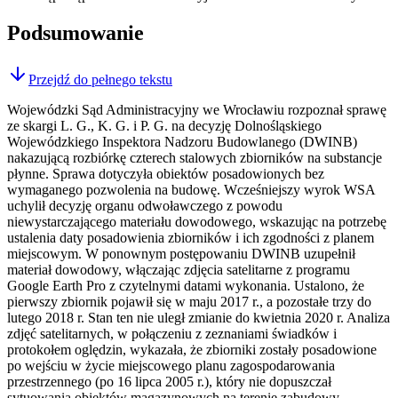
Podsumowanie
Przejdź do pełnego tekstu
Wojewódzki Sąd Administracyjny we Wrocławiu rozpoznał sprawę
ze skargi L. G., K. G. i P. G. na decyzję Dolnośląskiego
Wojewódzkiego Inspektora Nadzoru Budowlanego (DWINB)
nakazującą rozbiórkę czterech stalowych zbiorników na substancje
płynne. Sprawa dotyczyła obiektów posadowionych bez
wymaganego pozwolenia na budowę. Wcześniejszy wyrok WSA
uchylił decyzję organu odwoławczego z powodu
niewystarczającego materiału dowodowego, wskazując na potrzebę
ustalenia daty posadowienia zbiorników i ich zgodności z planem
miejscowym. W ponownym postępowaniu DWINB uzupełnił
materiał dowodowy, włączając zdjęcia satelitarne z programu
Google Earth Pro z czytelnymi datami wykonania. Ustalono, że
pierwszy zbiornik pojawił się w maju 2017 r., a pozostałe trzy do
lutego 2018 r. Stan ten nie uległ zmianie do kwietnia 2020 r. Analiza
zdjęć satelitarnych, w połączeniu z zeznaniami świadków i
protokołem oględzin, wykazała, że zbiorniki zostały posadowione
po wejściu w życie miejscowego planu zagospodarowania
przestrzennego (po 16 lipca 2005 r.), który nie dopuszczał
sytuowania obiektów magazynowych na terenie zabudowy