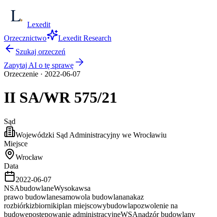
Lexedit
Orzecznictwo
Lexedit Research
Szukaj orzeczeń
Zapytaj AI o tę sprawę
Orzeczenie
·
2022-06-07
II SA/WR
575/21
Sąd
Wojewódzki Sąd Administracyjny we Wrocławiu
Miejsce
Wrocław
Data
2022-06-07
NSA
budowlane
Wysoka
wsa
prawo budowlane
samowola budowlana
nakaz
rozbiórki
zbiorniki
plan miejscowy
budowla
pozwolenie na
budowę
postępowanie administracyjne
WSA
nadzór budowlany