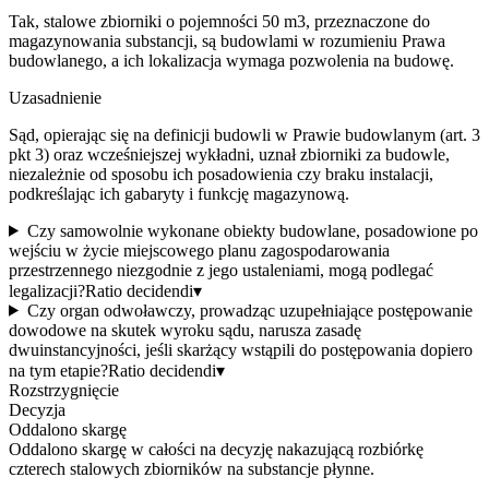
Tak, stalowe zbiorniki o pojemności 50 m3, przeznaczone do
magazynowania substancji, są budowlami w rozumieniu Prawa
budowlanego, a ich lokalizacja wymaga pozwolenia na budowę.
Uzasadnienie
Sąd, opierając się na definicji budowli w Prawie budowlanym (art. 3
pkt 3) oraz wcześniejszej wykładni, uznał zbiorniki za budowle,
niezależnie od sposobu ich posadowienia czy braku instalacji,
podkreślając ich gabaryty i funkcję magazynową.
Czy samowolnie wykonane obiekty budowlane, posadowione po
wejściu w życie miejscowego planu zagospodarowania
przestrzennego niezgodnie z jego ustaleniami, mogą podlegać
legalizacji?
Ratio decidendi
▾
Czy organ odwoławczy, prowadząc uzupełniające postępowanie
dowodowe na skutek wyroku sądu, narusza zasadę
dwuinstancyjności, jeśli skarżący wstąpili do postępowania dopiero
na tym etapie?
Ratio decidendi
▾
Rozstrzygnięcie
Decyzja
Oddalono skargę
Oddalono skargę w całości na decyzję nakazującą rozbiórkę
czterech stalowych zbiorników na substancje płynne.