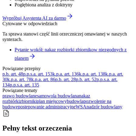
Pogłębiona analiza z doktryny
Wypróbuj Asystenta AI za darmo
Cytowane w odpowiedziach
Ta sprawa stanowi część linii orzeczniczej omawianej w naszych
syntezach.
Pytanie wokół: nakaz rozbiorki zbiornikow niezgodnych z
planem
Powiązane przepisy
p.b. art. 48
p.p.s.a. art. 153
k.p.a. art. 136
k.p.a. art. 138
k.p.a. art.
30
k.p.a. art. 78
k.p.a. art. 86
p.b. art. 28
p.b. art. 52
p.p.s.a. art.
134
p.p.s.a. art. 135
Powiązane tematy
prawo budowlane
samowola budowlana
nakaz
rozbiórki
zbiorniki
plan miejscowy
budowla
pozwolenie na
budowę
postępowanie administracyjne
WSA
nadzór budowlany
Pełny tekst orzeczenia