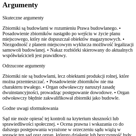
Argumenty
Skuteczne argumenty
Zbiorniki są budowlami w rozumieniu Prawa budowlanego. •
Posadowienie zbiorników nastąpiło po wejściu w życie planu
miejscowego, który nie dopuszczał obiektów magazynowych. •
Niezgodność z planem miejscowym wyklucza możliwość legalizacji
samowoli budowlanej. • Nakaz rozbiórki skierowany do aktualnych
współwłaścicieli jest prawidłowy.
Odrzucone argumenty
Zbiorniki nie są budowlami, lecz obiektami produkcji rolnej, które
można przemieszczać. • Posadowienie zbiorników nie ma
charakteru trwałego. • Organ odwoławczy naruszył zasadę
dwuinstancyjności, prowadząc postępowanie dowodowe. • Organ
odwoławczy błędnie zakwalifikował zbiorniki jako budowle.
Godne uwagi sformułowania
Sąd nie może opierać tej kontroli na kryterium słuszności lub
sprawiedliwości społecznej. • Ocena prawna i wskazania co do
dalszego postępowania wyrażone w orzeczeniu sądu wiążą w
sprawie ten sąd oraz organ, którego działanie lub bezczynność były