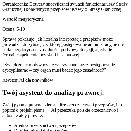
Ograniczenia:
Dotyczy specyficznej sytuacji funkcjonariuszy Straży
Granicznej i konkretnych przepisów ustawy o Straży Granicznej.
Wartość merytoryczna
Ocena:
5
/10
Sprawa pokazuje, jak literalna interpretacja przepisów może
prowadzić do sytuacji, w której postępowanie administracyjne nie
bada merytorycznej zasadności podstawy decyzji, a jedynie
formalne spełnienie przesłanki ustawowej.
“
Świadczenie motywacyjne wstrzymane przez postępowanie
dyscyplinarne – czy organ musi badać jego zasadność?
”
Asystent AI dla prawników
Twój asystent do
analizy prawnej
.
Zadaj pytanie prawne, zleć analizę orzecznictwa i przepisów, lub
poproś o projekt pisma — AI przeszuka polskie orzecznictwo i
aktualne akty prawne.
Analiza orzecznictwa i przepisów
Drafting pism i dokumentów