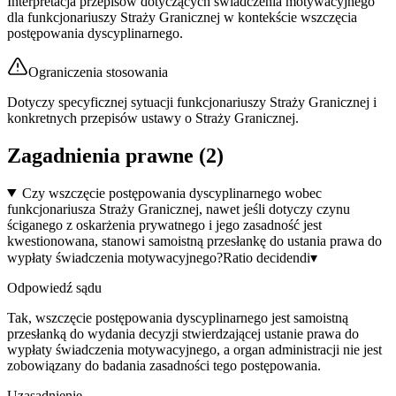
Interpretacja przepisów dotyczących świadczenia motywacyjnego
dla funkcjonariuszy Straży Granicznej w kontekście wszczęcia
postępowania dyscyplinarnego.
Ograniczenia stosowania
Dotyczy specyficznej sytuacji funkcjonariuszy Straży Granicznej i
konkretnych przepisów ustawy o Straży Granicznej.
Zagadnienia prawne (
2
)
Czy wszczęcie postępowania dyscyplinarnego wobec
funkcjonariusza Straży Granicznej, nawet jeśli dotyczy czynu
ściganego z oskarżenia prywatnego i jego zasadność jest
kwestionowana, stanowi samoistną przesłankę do ustania prawa do
wypłaty świadczenia motywacyjnego?
Ratio decidendi
▾
Odpowiedź sądu
Tak, wszczęcie postępowania dyscyplinarnego jest samoistną
przesłanką do wydania decyzji stwierdzającej ustanie prawa do
wypłaty świadczenia motywacyjnego, a organ administracji nie jest
zobowiązany do badania zasadności tego postępowania.
Uzasadnienie