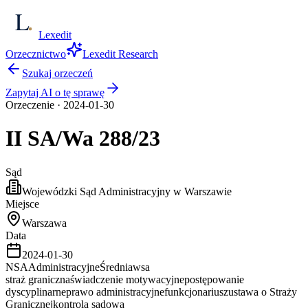
Lexedit
Orzecznictwo
Lexedit Research
Szukaj orzeczeń
Zapytaj AI o tę sprawę
Orzeczenie
·
2024-01-30
II SA/Wa
288/23
Sąd
Wojewódzki Sąd Administracyjny w Warszawie
Miejsce
Warszawa
Data
2024-01-30
NSA
Administracyjne
Średnia
wsa
straż graniczna
świadczenie motywacyjne
postępowanie
dyscyplinarne
prawo administracyjne
funkcjonariusz
ustawa o Straży
Granicznej
kontrola sądowa