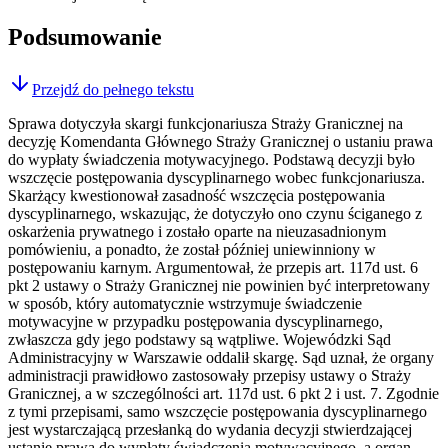
Podsumowanie
Przejdź do pełnego tekstu
Sprawa dotyczyła skargi funkcjonariusza Straży Granicznej na
decyzję Komendanta Głównego Straży Granicznej o ustaniu prawa
do wypłaty świadczenia motywacyjnego. Podstawą decyzji było
wszczęcie postępowania dyscyplinarnego wobec funkcjonariusza.
Skarżący kwestionował zasadność wszczęcia postępowania
dyscyplinarnego, wskazując, że dotyczyło ono czynu ściganego z
oskarżenia prywatnego i zostało oparte na nieuzasadnionym
pomówieniu, a ponadto, że został później uniewinniony w
postępowaniu karnym. Argumentował, że przepis art. 117d ust. 6
pkt 2 ustawy o Straży Granicznej nie powinien być interpretowany
w sposób, który automatycznie wstrzymuje świadczenie
motywacyjne w przypadku postępowania dyscyplinarnego,
zwłaszcza gdy jego podstawy są wątpliwe. Wojewódzki Sąd
Administracyjny w Warszawie oddalił skargę. Sąd uznał, że organy
administracji prawidłowo zastosowały przepisy ustawy o Straży
Granicznej, a w szczególności art. 117d ust. 6 pkt 2 i ust. 7. Zgodnie
z tymi przepisami, samo wszczęcie postępowania dyscyplinarnego
jest wystarczającą przesłanką do wydania decyzji stwierdzającej
ustanie prawa do wypłaty świadczenia motywacyjnego, a organ