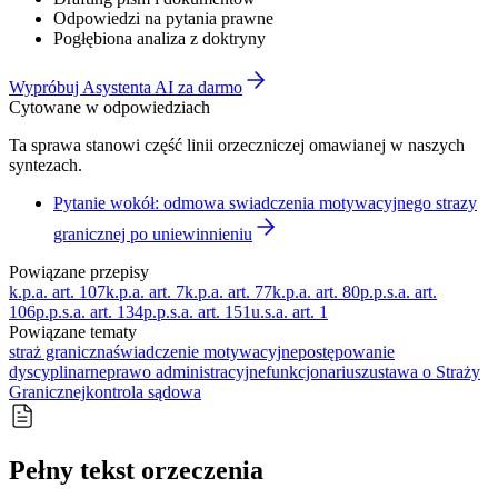
Odpowiedzi na pytania prawne
Pogłębiona analiza z doktryny
Wypróbuj Asystenta AI za darmo
Cytowane w odpowiedziach
Ta sprawa stanowi część linii orzeczniczej omawianej w naszych
syntezach.
Pytanie wokół: odmowa swiadczenia motywacyjnego strazy
granicznej po uniewinnieniu
Powiązane przepisy
k.p.a. art. 107
k.p.a. art. 7
k.p.a. art. 77
k.p.a. art. 80
p.p.s.a. art.
106
p.p.s.a. art. 134
p.p.s.a. art. 151
u.s.a. art. 1
Powiązane tematy
straż graniczna
świadczenie motywacyjne
postępowanie
dyscyplinarne
prawo administracyjne
funkcjonariusz
ustawa o Straży
Granicznej
kontrola sądowa
Pełny tekst orzeczenia