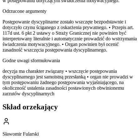
w postępowaniu dotyczącym świadczenia motywacyjnego.
Odrzucone argumenty
Postępowanie dyscyplinarne zostało wszczęte bezpodstawnie i
dotyczyło czynu ściganego z oskarżenia prywatnego. • Przepis art.
117d ust. 6 pkt 2 ustawy o Straży Granicznej nie powinien być
interpretowany literalnie i automatycznie prowadzić do wstrzymania
świadczenia motywacyjnego. • Organ powinien był ocenić
zasadność wszczęcia postępowania dyscyplinarnego.
Godne uwagi sformułowania
decyzja ma charakter związany • wszczęcie postępowania
dyscyplinarnego jest samoistną przesłanką • organ nie prowadzi w
tym postępowaniu żadnego postępowania wyjaśniającego, na
okoliczność ustalenia zasadności postawionych obwinionemu
zarzutów dyscyplinarnych
Skład orzekający
Sławomir Fularski