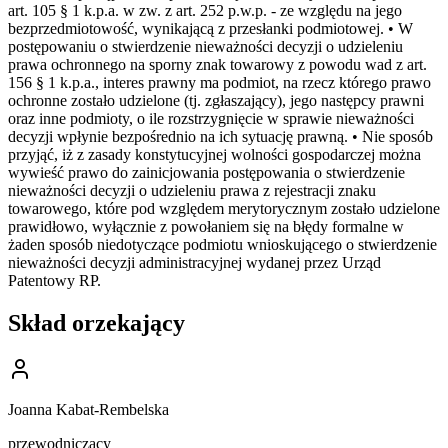
art. 105 § 1 k.p.a. w zw. z art. 252 p.w.p. - ze względu na jego
bezprzedmiotowość, wynikającą z przesłanki podmiotowej. • W
postępowaniu o stwierdzenie nieważności decyzji o udzieleniu
prawa ochronnego na sporny znak towarowy z powodu wad z art.
156 § 1 k.p.a., interes prawny ma podmiot, na rzecz którego prawo
ochronne zostało udzielone (tj. zgłaszający), jego następcy prawni
oraz inne podmioty, o ile rozstrzygnięcie w sprawie nieważności
decyzji wpłynie bezpośrednio na ich sytuację prawną. • Nie sposób
przyjąć, iż z zasady konstytucyjnej wolności gospodarczej można
wywieść prawo do zainicjowania postępowania o stwierdzenie
nieważności decyzji o udzieleniu prawa z rejestracji znaku
towarowego, które pod względem merytorycznym zostało udzielone
prawidłowo, wyłącznie z powołaniem się na błędy formalne w
żaden sposób niedotyczące podmiotu wnioskującego o stwierdzenie
nieważności decyzji administracyjnej wydanej przez Urząd
Patentowy RP.
Skład orzekający
Joanna Kabat-Rembelska
przewodniczący