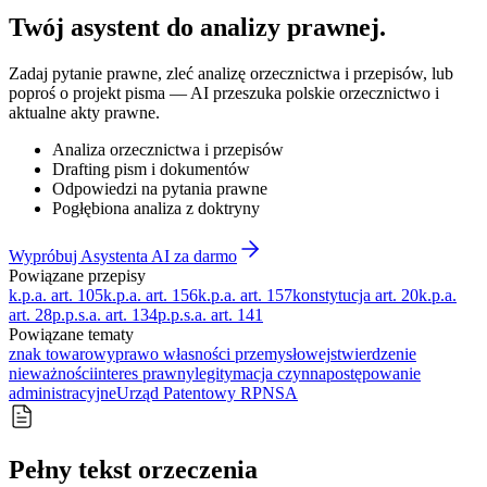
Twój asystent do
analizy prawnej
.
Zadaj pytanie prawne, zleć analizę orzecznictwa i przepisów, lub
poproś o projekt pisma — AI przeszuka polskie orzecznictwo i
aktualne akty prawne.
Analiza orzecznictwa i przepisów
Drafting pism i dokumentów
Odpowiedzi na pytania prawne
Pogłębiona analiza z doktryny
Wypróbuj Asystenta AI za darmo
Powiązane przepisy
k.p.a. art. 105
k.p.a. art. 156
k.p.a. art. 157
konstytucja art. 20
k.p.a.
art. 28
p.p.s.a. art. 134
p.p.s.a. art. 141
Powiązane tematy
znak towarowy
prawo własności przemysłowej
stwierdzenie
nieważności
interes prawny
legitymacja czynna
postępowanie
administracyjne
Urząd Patentowy RP
NSA
Pełny tekst orzeczenia