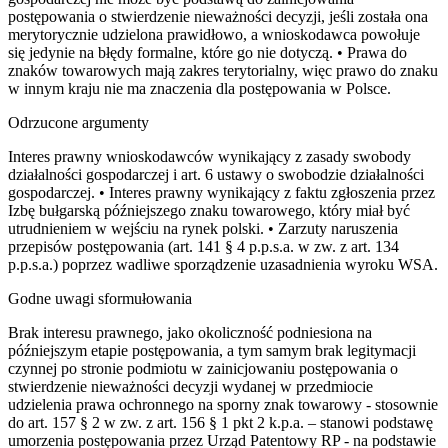
postępowania o stwierdzenie nieważności decyzji, jeśli została ona
merytorycznie udzielona prawidłowo, a wnioskodawca powołuje
się jedynie na błędy formalne, które go nie dotyczą. • Prawa do
znaków towarowych mają zakres terytorialny, więc prawo do znaku
w innym kraju nie ma znaczenia dla postępowania w Polsce.
Odrzucone argumenty
Interes prawny wnioskodawców wynikający z zasady swobody
działalności gospodarczej i art. 6 ustawy o swobodzie działalności
gospodarczej. • Interes prawny wynikający z faktu zgłoszenia przez
Izbę bułgarską późniejszego znaku towarowego, który miał być
utrudnieniem w wejściu na rynek polski. • Zarzuty naruszenia
przepisów postępowania (art. 141 § 4 p.p.s.a. w zw. z art. 134
p.p.s.a.) poprzez wadliwe sporządzenie uzasadnienia wyroku WSA.
Godne uwagi sformułowania
Brak interesu prawnego, jako okoliczność podniesiona na
późniejszym etapie postępowania, a tym samym brak legitymacji
czynnej po stronie podmiotu w zainicjowaniu postępowania o
stwierdzenie nieważności decyzji wydanej w przedmiocie
udzielenia prawa ochronnego na sporny znak towarowy - stosownie
do art. 157 § 2 w zw. z art. 156 § 1 pkt 2 k.p.a. – stanowi podstawę
umorzenia postępowania przez Urząd Patentowy RP - na podstawie