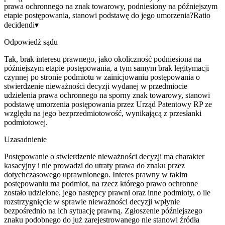
prawa ochronnego na znak towarowy, podniesiony na późniejszym
etapie postępowania, stanowi podstawę do jego umorzenia?
Ratio
decidendi
▾
Odpowiedź sądu
Tak, brak interesu prawnego, jako okoliczność podniesiona na
późniejszym etapie postępowania, a tym samym brak legitymacji
czynnej po stronie podmiotu w zainicjowaniu postępowania o
stwierdzenie nieważności decyzji wydanej w przedmiocie
udzielenia prawa ochronnego na sporny znak towarowy, stanowi
podstawę umorzenia postępowania przez Urząd Patentowy RP ze
względu na jego bezprzedmiotowość, wynikającą z przesłanki
podmiotowej.
Uzasadnienie
Postępowanie o stwierdzenie nieważności decyzji ma charakter
kasacyjny i nie prowadzi do utraty prawa do znaku przez
dotychczasowego uprawnionego. Interes prawny w takim
postępowaniu ma podmiot, na rzecz którego prawo ochronne
zostało udzielone, jego następcy prawni oraz inne podmioty, o ile
rozstrzygnięcie w sprawie nieważności decyzji wpłynie
bezpośrednio na ich sytuację prawną. Zgłoszenie późniejszego
znaku podobnego do już zarejestrowanego nie stanowi źródła