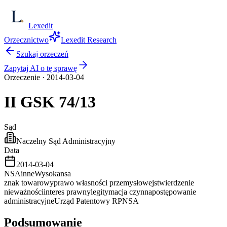
Lexedit
Orzecznictwo
Lexedit Research
Szukaj orzeczeń
Zapytaj AI o tę sprawę
Orzeczenie
·
2014-03-04
II GSK
74/13
Sąd
Naczelny Sąd Administracyjny
Data
2014-03-04
NSA
inne
Wysoka
nsa
znak towarowy
prawo własności przemysłowej
stwierdzenie
nieważności
interes prawny
legitymacja czynna
postępowanie
administracyjne
Urząd Patentowy RP
NSA
Podsumowanie