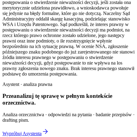
postępowania o stwierdzenie nieważności decyzji, jeśli została ona
merytorycznie udzielona prawidłowo, a wnioskodawca powołuje
się jedynie na błędy formalne, które go nie dotyczą. Naczelny Sąd
Administracyjny oddalił skargę kasacyjną, podzielając stanowisko
WSA i Urzędu Patentowego. Sąd podkreślił, że interes prawny w
postępowaniu o stwierdzenie nieważności decyzji ma podmiot, na
rzecz którego prawo ochronne zostało udzielone, jego następcy
prawni oraz inne podmioty, o ile rozstrzygnięcie wpłynie
bezpośrednio na ich sytuację prawną. W ocenie NSA, zgłoszenie
późniejszego znaku podobnego do już zarejestrowanego nie stanowi
źródła interesu prawnego w postępowaniu o stwierdzenie
nieważności decyzji, gdyż postępowanie to nie wpływa na los
prawny zgłoszenia nowego znaku. Brak interesu prawnego stanowił
podstawę do umorzenia postępowania.
Asystent · analiza prawna
Przeanalizuj tę sprawę w
pełnym kontekście
orzecznictwa.
Analiza orzecznictwa · odpowiedzi na pytania · badanie przepisów ·
drafting pism.
Wypróbuj Asystenta