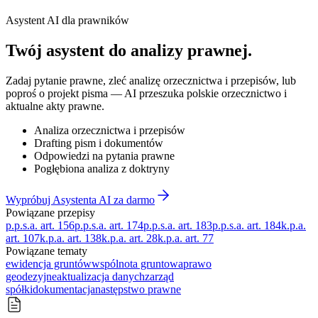
Asystent AI dla prawników
Twój asystent do
analizy prawnej
.
Zadaj pytanie prawne, zleć analizę orzecznictwa i przepisów, lub
poproś o projekt pisma — AI przeszuka polskie orzecznictwo i
aktualne akty prawne.
Analiza orzecznictwa i przepisów
Drafting pism i dokumentów
Odpowiedzi na pytania prawne
Pogłębiona analiza z doktryny
Wypróbuj Asystenta AI za darmo
Powiązane przepisy
p.p.s.a. art. 156
p.p.s.a. art. 174
p.p.s.a. art. 183
p.p.s.a. art. 184
k.p.a.
art. 107
k.p.a. art. 138
k.p.a. art. 28
k.p.a. art. 77
Powiązane tematy
ewidencja gruntów
wspólnota gruntowa
prawo
geodezyjne
aktualizacja danych
zarząd
spółki
dokumentacja
następstwo prawne