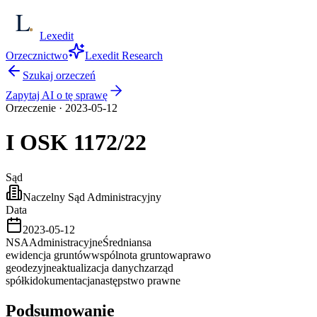
Lexedit
Orzecznictwo
Lexedit Research
Szukaj orzeczeń
Zapytaj AI o tę sprawę
Orzeczenie
·
2023-05-12
I OSK
1172/22
Sąd
Naczelny Sąd Administracyjny
Data
2023-05-12
NSA
Administracyjne
Średnia
nsa
ewidencja gruntów
wspólnota gruntowa
prawo
geodezyjne
aktualizacja danych
zarząd
spółki
dokumentacja
następstwo prawne
Podsumowanie