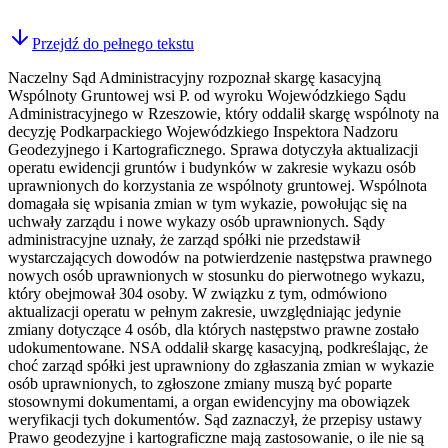
Przejdź do pełnego tekstu
Naczelny Sąd Administracyjny rozpoznał skargę kasacyjną
Wspólnoty Gruntowej wsi P. od wyroku Wojewódzkiego Sądu
Administracyjnego w Rzeszowie, który oddalił skargę wspólnoty na
decyzję Podkarpackiego Wojewódzkiego Inspektora Nadzoru
Geodezyjnego i Kartograficznego. Sprawa dotyczyła aktualizacji
operatu ewidencji gruntów i budynków w zakresie wykazu osób
uprawnionych do korzystania ze wspólnoty gruntowej. Wspólnota
domagała się wpisania zmian w tym wykazie, powołując się na
uchwały zarządu i nowe wykazy osób uprawnionych. Sądy
administracyjne uznały, że zarząd spółki nie przedstawił
wystarczających dowodów na potwierdzenie następstwa prawnego
nowych osób uprawnionych w stosunku do pierwotnego wykazu,
który obejmował 304 osoby. W związku z tym, odmówiono
aktualizacji operatu w pełnym zakresie, uwzględniając jedynie
zmiany dotyczące 4 osób, dla których następstwo prawne zostało
udokumentowane. NSA oddalił skargę kasacyjną, podkreślając, że
choć zarząd spółki jest uprawniony do zgłaszania zmian w wykazie
osób uprawnionych, to zgłoszone zmiany muszą być poparte
stosownymi dokumentami, a organ ewidencyjny ma obowiązek
weryfikacji tych dokumentów. Sąd zaznaczył, że przepisy ustawy
Prawo geodezyjne i kartograficzne mają zastosowanie, o ile nie są