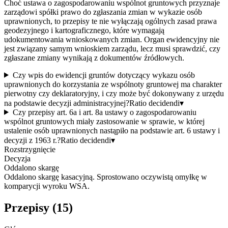
Choć ustawa o zagospodarowaniu wspólnot gruntowych przyznaje
zarządowi spółki prawo do zgłaszania zmian w wykazie osób
uprawnionych, to przepisy te nie wyłączają ogólnych zasad prawa
geodezyjnego i kartograficznego, które wymagają
udokumentowania wnioskowanych zmian. Organ ewidencyjny nie
jest związany samym wnioskiem zarządu, lecz musi sprawdzić, czy
zgłaszane zmiany wynikają z dokumentów źródłowych.
Czy wpis do ewidencji gruntów dotyczący wykazu osób
uprawnionych do korzystania ze wspólnoty gruntowej ma charakter
pierwotny czy deklaratoryjny, i czy może być dokonywany z urzędu
na podstawie decyzji administracyjnej?
Ratio decidendi
▾
Czy przepisy art. 6a i art. 8a ustawy o zagospodarowaniu
wspólnot gruntowych miały zastosowanie w sprawie, w której
ustalenie osób uprawnionych nastąpiło na podstawie art. 6 ustawy i
decyzji z 1963 r.?
Ratio decidendi
▾
Rozstrzygnięcie
Decyzja
Oddalono skargę
Oddalono skargę kasacyjną. Sprostowano oczywistą omyłkę w
komparycji wyroku WSA.
Przepisy (
15
)