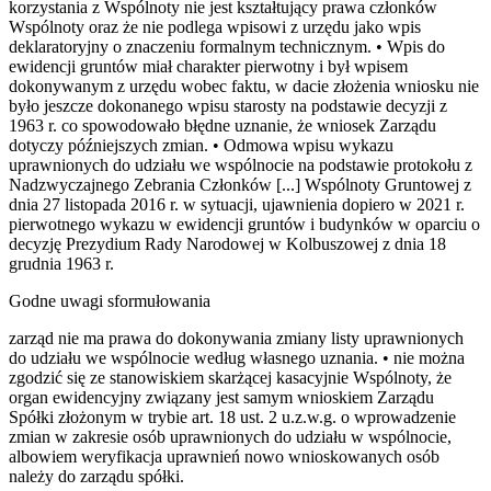
korzystania z Wspólnoty nie jest kształtujący prawa członków
Wspólnoty oraz że nie podlega wpisowi z urzędu jako wpis
deklaratoryjny o znaczeniu formalnym technicznym. • Wpis do
ewidencji gruntów miał charakter pierwotny i był wpisem
dokonywanym z urzędu wobec faktu, w dacie złożenia wniosku nie
było jeszcze dokonanego wpisu starosty na podstawie decyzji z
1963 r. co spowodowało błędne uznanie, że wniosek Zarządu
dotyczy późniejszych zmian. • Odmowa wpisu wykazu
uprawnionych do udziału we wspólnocie na podstawie protokołu z
Nadzwyczajnego Zebrania Członków [...] Wspólnoty Gruntowej z
dnia 27 listopada 2016 r. w sytuacji, ujawnienia dopiero w 2021 r.
pierwotnego wykazu w ewidencji gruntów i budynków w oparciu o
decyzję Prezydium Rady Narodowej w Kolbuszowej z dnia 18
grudnia 1963 r.
Godne uwagi sformułowania
zarząd nie ma prawa do dokonywania zmiany listy uprawnionych
do udziału we wspólnocie według własnego uznania. • nie można
zgodzić się ze stanowiskiem skarżącej kasacyjnie Wspólnoty, że
organ ewidencyjny związany jest samym wnioskiem Zarządu
Spółki złożonym w trybie art. 18 ust. 2 u.z.w.g. o wprowadzenie
zmian w zakresie osób uprawnionych do udziału w wspólnocie,
albowiem weryfikacja uprawnień nowo wnioskowanych osób
należy do zarządu spółki.