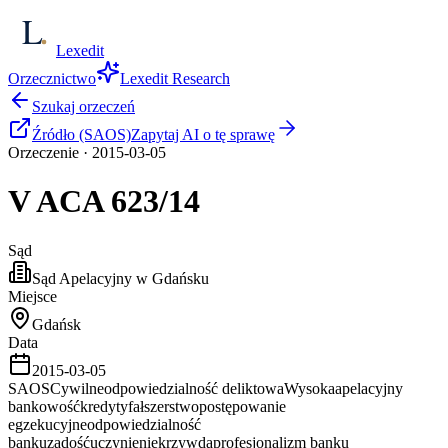
Lexedit
Orzecznictwo
Lexedit Research
Szukaj orzeczeń
Źródło (SAOS)
Zapytaj AI o tę sprawę
Orzeczenie
·
2015-03-05
V ACA
623/14
Sąd
Sąd Apelacyjny w Gdańsku
Miejsce
Gdańsk
Data
2015-03-05
SAOS
Cywilne
odpowiedzialność deliktowa
Wysoka
apelacyjny
bankowość
kredyty
fałszerstwo
postępowanie
egzekucyjne
odpowiedzialność
banku
zadośćuczynienie
krzywda
profesjonalizm banku