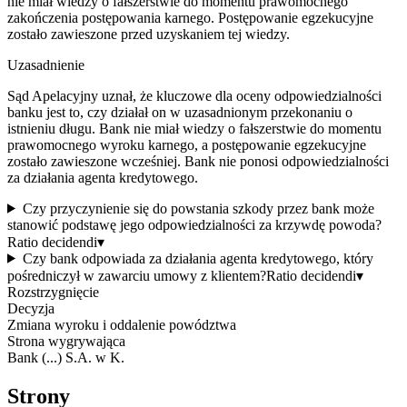
nie miał wiedzy o fałszerstwie do momentu prawomocnego
zakończenia postępowania karnego. Postępowanie egzekucyjne
zostało zawieszone przed uzyskaniem tej wiedzy.
Uzasadnienie
Sąd Apelacyjny uznał, że kluczowe dla oceny odpowiedzialności
banku jest to, czy działał on w uzasadnionym przekonaniu o
istnieniu długu. Bank nie miał wiedzy o fałszerstwie do momentu
prawomocnego wyroku karnego, a postępowanie egzekucyjne
zostało zawieszone wcześniej. Bank nie ponosi odpowiedzialności
za działania agenta kredytowego.
Czy przyczynienie się do powstania szkody przez bank może
stanowić podstawę jego odpowiedzialności za krzywdę powoda?
Ratio decidendi
▾
Czy bank odpowiada za działania agenta kredytowego, który
pośredniczył w zawarciu umowy z klientem?
Ratio decidendi
▾
Rozstrzygnięcie
Decyzja
Zmiana wyroku i oddalenie powództwa
Strona wygrywająca
Bank (...) S.A. w K.
Strony