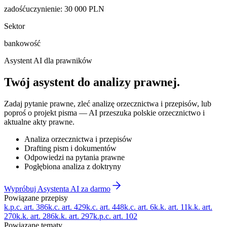
zadośćuczynienie
:
30 000
PLN
Sektor
bankowość
Asystent AI dla prawników
Twój asystent do
analizy prawnej
.
Zadaj pytanie prawne, zleć analizę orzecznictwa i przepisów, lub
poproś o projekt pisma — AI przeszuka polskie orzecznictwo i
aktualne akty prawne.
Analiza orzecznictwa i przepisów
Drafting pism i dokumentów
Odpowiedzi na pytania prawne
Pogłębiona analiza z doktryny
Wypróbuj Asystenta AI za darmo
Powiązane przepisy
k.p.c. art. 386
k.c. art. 429
k.c. art. 448
k.c. art. 6
k.k. art. 11
k.k. art.
270
k.k. art. 286
k.k. art. 297
k.p.c. art. 102
Powiązane tematy