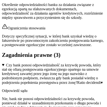
Określenie odpowiedzialności banku za działania związane z
egzekucją opartą na sfałszowanych dokumentach,
odpowiedzialność za działania agentów kredytowych, rozróżnienie
między sprawstwem a przyczynieniem się do szkody.
Ograniczenia stosowania
Dotyczy specyficznej sytuacji, w której bank uzyskał wiedzę o
fałszerstwie po prawomocnym zakończeniu postępowania karnego,
a postępowanie egzekucyjne zostało wcześniej zawieszone.
Zagadnienia prawne (
3
)
Czy bank ponosi odpowiedzialność za krzywdę powoda, który
stał się ofiarą postępowania egzekucyjnego opartego na umowie
kredytowej zawartej przez jego żonę na jego nazwisko z
podrobionym podpisem, zwłaszcza gdy bank posiadał wiedzę o
podejrzeniu popełnienia przestępstwa przez żonę?
Ratio decidendi
▾
Odpowiedź sądu
Nie, bank nie ponosi odpowiedzialności za krzywdę powoda,
ponieważ działał w uzasadnionym przekonaniu o długu powoda i