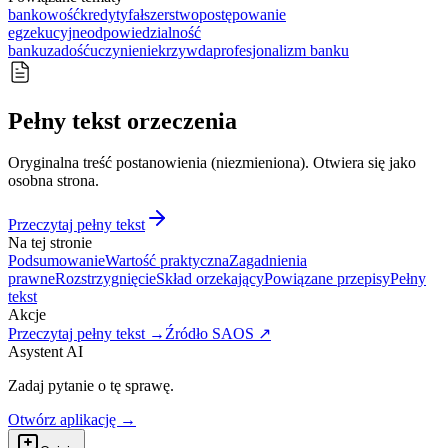
bankowość
kredyty
fałszerstwo
postępowanie
egzekucyjne
odpowiedzialność
banku
zadośćuczynienie
krzywda
profesjonalizm banku
Pełny tekst orzeczenia
Oryginalna treść postanowienia (niezmieniona). Otwiera się jako
osobna strona.
Przeczytaj pełny tekst
Na tej stronie
Podsumowanie
Wartość praktyczna
Zagadnienia
prawne
Rozstrzygnięcie
Skład orzekający
Powiązane przepisy
Pełny
tekst
Akcje
Przeczytaj pełny tekst →
Źródło SAOS ↗
Asystent AI
Zadaj pytanie o tę sprawę.
Otwórz aplikację →