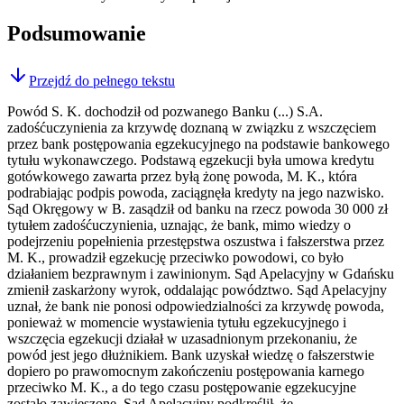
Podsumowanie
Przejdź do pełnego tekstu
Powód S. K. dochodził od pozwanego Banku (...) S.A.
zadośćuczynienia za krzywdę doznaną w związku z wszczęciem
przez bank postępowania egzekucyjnego na podstawie bankowego
tytułu wykonawczego. Podstawą egzekucji była umowa kredytu
gotówkowego zawarta przez byłą żonę powoda, M. K., która
podrabiając podpis powoda, zaciągnęła kredyty na jego nazwisko.
Sąd Okręgowy w B. zasądził od banku na rzecz powoda 30 000 zł
tytułem zadośćuczynienia, uznając, że bank, mimo wiedzy o
podejrzeniu popełnienia przestępstwa oszustwa i fałszerstwa przez
M. K., prowadził egzekucję przeciwko powodowi, co było
działaniem bezprawnym i zawinionym. Sąd Apelacyjny w Gdańsku
zmienił zaskarżony wyrok, oddalając powództwo. Sąd Apelacyjny
uznał, że bank nie ponosi odpowiedzialności za krzywdę powoda,
ponieważ w momencie wystawienia tytułu egzekucyjnego i
wszczęcia egzekucji działał w uzasadnionym przekonaniu, że
powód jest jego dłużnikiem. Bank uzyskał wiedzę o fałszerstwie
dopiero po prawomocnym zakończeniu postępowania karnego
przeciwko M. K., a do tego czasu postępowanie egzekucyjne
zostało zawieszone. Sąd Apelacyjny podkreślił, że