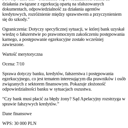
działania związane z egzekucją opartą na sfałszowanych
dokumentach, odpowiedzialność za działania agentów
kredytowych, rozróżnienie między sprawstwem a przyczynieniem
się do szkody."
Ograniczenia:
Dotyczy specyficznej sytuacji, w której bank uzyskał
wiedzę o fałszerstwie po prawomocnym zakończeniu postępowania
karnego, a postępowanie egzekucyjne zostało wcześniej
zawieszone.
Wartość merytoryczna
Ocena:
7
/10
Sprawa dotyczy banku, kredytów, fałszerstwa i postępowania
egzekucyjnego, co jest tematem interesującym dla prawników i osób
związanych z sektorem finansowym. Pokazuje złożoność
odpowiedzialności banku w sytuacjach oszustwa.
“
Czy bank musi płacić za błędy żony? Sąd Apelacyjny rozstrzyga w
sprawie fałszywych kredytów.
”
Dane finansowe
WPS:
30 000
PLN