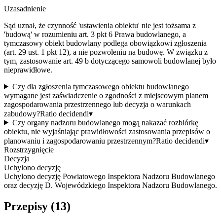
Uzasadnienie
Sąd uznał, że czynność 'ustawienia obiektu' nie jest tożsama z
'budową' w rozumieniu art. 3 pkt 6 Prawa budowlanego, a
tymczasowy obiekt budowlany podlega obowiązkowi zgłoszenia
(art. 29 ust. 1 pkt 12), a nie pozwoleniu na budowę. W związku z
tym, zastosowanie art. 49 b dotyczącego samowoli budowlanej było
nieprawidłowe.
Czy dla zgłoszenia tymczasowego obiektu budowlanego
wymagane jest zaświadczenie o zgodności z miejscowym planem
zagospodarowania przestrzennego lub decyzja o warunkach
zabudowy?
Ratio decidendi
▾
Czy organy nadzoru budowlanego mogą nakazać rozbiórkę
obiektu, nie wyjaśniając prawidłowości zastosowania przepisów o
planowaniu i zagospodarowaniu przestrzennym?
Ratio decidendi
▾
Rozstrzygnięcie
Decyzja
Uchylono decyzję
Uchylono decyzję Powiatowego Inspektora Nadzoru Budowlanego
oraz decyzję D. Wojewódzkiego Inspektora Nadzoru Budowlanego.
Przepisy (
13
)