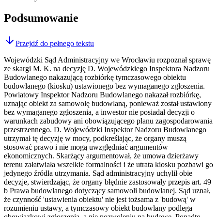
Podsumowanie
Przejdź do pełnego tekstu
Wojewódzki Sąd Administracyjny we Wrocławiu rozpoznał sprawę
ze skargi M. K. na decyzję D. Wojewódzkiego Inspektora Nadzoru
Budowlanego nakazującą rozbiórkę tymczasowego obiektu
budowlanego (kiosku) ustawionego bez wymaganego zgłoszenia.
Powiatowy Inspektor Nadzoru Budowlanego nakazał rozbiórkę,
uznając obiekt za samowolę budowlaną, ponieważ został ustawiony
bez wymaganego zgłoszenia, a inwestor nie posiadał decyzji o
warunkach zabudowy ani obowiązującego planu zagospodarowania
przestrzennego. D. Wojewódzki Inspektor Nadzoru Budowlanego
utrzymał tę decyzję w mocy, podkreślając, że organy muszą
stosować prawo i nie mogą uwzględniać argumentów
ekonomicznych. Skarżący argumentował, że umowa dzierżawy
terenu załatwiała wszelkie formalności i że utrata kiosku pozbawi go
jedynego źródła utrzymania. Sąd administracyjny uchylił obie
decyzje, stwierdzając, że organy błędnie zastosowały przepis art. 49
b Prawa budowlanego dotyczący samowoli budowlanej. Sąd uznał,
że czynność 'ustawienia obiektu' nie jest tożsama z 'budową' w
rozumieniu ustawy, a tymczasowy obiekt budowlany podlega
obowiązkowi zgłoszenia, a nie pozwoleniu na budowę. Ponadto,