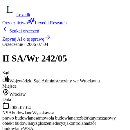
Lexedit
Orzecznictwo
Lexedit Research
Szukaj orzeczeń
Zapytaj AI o tę sprawę
Orzeczenie
·
2006-07-04
II SA/Wr
242/05
Sąd
Wojewódzki Sąd Administracyjny we Wrocławiu
Miejsce
Wrocław
Data
2006-07-04
NSA
budowlane
Wysoka
wsa
prawo budowlane
samowola budowlana
rozbiórka
tymczasowy
obiekt budowlany
zgłoszenie
decyzja
kontrola
nadzór
budowlany
WSA