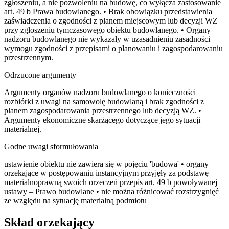
zgłoszeniu, a nie pozwoleniu na budowę, co wyłącza zastosowanie
art. 49 b Prawa budowlanego. • Brak obowiązku przedstawienia
zaświadczenia o zgodności z planem miejscowym lub decyzji WZ
przy zgłoszeniu tymczasowego obiektu budowlanego. • Organy
nadzoru budowlanego nie wykazały w uzasadnieniu zasadności
wymogu zgodności z przepisami o planowaniu i zagospodarowaniu
przestrzennym.
Odrzucone argumenty
Argumenty organów nadzoru budowlanego o konieczności
rozbiórki z uwagi na samowolę budowlaną i brak zgodności z
planem zagospodarowania przestrzennego lub decyzją WZ. •
Argumenty ekonomiczne skarżącego dotyczące jego sytuacji
materialnej.
Godne uwagi sformułowania
ustawienie obiektu nie zawiera się w pojęciu 'budowa' • organy
orzekające w postępowaniu instancyjnym przyjęły za podstawę
materialnoprawną swoich orzeczeń przepis art. 49 b powoływanej
ustawy – Prawo budowlane • nie można różnicować rozstrzygnięć
ze względu na sytuację materialną podmiotu
Skład orzekający