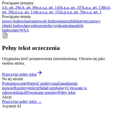
Powiązane przepisy
p.b. art. 29
p.b. art. 49
p.p.s.a. art. 145
k.p.a. art. 107
k.p.a. art. 138
p.b.
art. 30
p.p.s.a. art. 134
p.p.s.a. art. 152
u.p.z.p. art. 59
u.s.a. art. 1
Powiązane tematy
prawo budowlane
samowola budowlana
rozbiórka
tymczasowy
obiekt budowlany
zgłoszenie
decyzja
kontrola
nadzór
budowlany
WSA
Pełny tekst orzeczenia
Oryginalna treść postanowienia (niezmieniona). Otwiera się jako
osobna strona.
Przeczytaj pełny tekst
Na tej stronie
Podsumowanie
Wartość praktyczna
Zagadnienia
prawne
Rozstrzygnięcie
Skład orzekający
Cytowane w
odpowiedziach
Powiązane przepisy
Pełny tekst
Akcje
Przeczytaj pełny tekst →
Asystent AI