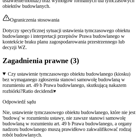
ustawienie/montaż) oraz wymogów formalnych dla tymczasowych
obiektów budowlanych.
Ograniczenia stosowania
Dotyczy specyficznej sytuacji ustawienia tymczasowego obiektu
budowlanego i interpretacji przepisów Prawa budowlanego w
kontekście braku planu zagospodarowania przestrzennego lub
decyzji WZ.
Zagadnienia prawne (
3
)
Czy ustawienie tymczasowego obiektu budowlanego (kiosku)
bez wymaganego zgłoszenia stanowi samowolę budowlaną w
rozumieniu art. 49 b Prawa budowlanego, skutkującą nakazem
rozbiórki?
Ratio decidendi
▾
Odpowiedź sądu
Nie, ustawienie tymczasowego obiektu budowlanego, które nie jest
'budową' w rozumieniu ustawy, nie zawsze stanowi samowolę
budowlaną w rozumieniu art. 49 b Prawa budowlanego, a organy
nadzoru budowlanego muszą prawidłowo zakwalifikować rodzaj
robót budowlanych.