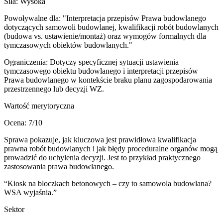
Siła:
Wysoka
Powoływalne dla:
"Interpretacja przepisów Prawa budowlanego
dotyczących samowoli budowlanej, kwalifikacji robót budowlanych
(budowa vs. ustawienie/montaż) oraz wymogów formalnych dla
tymczasowych obiektów budowlanych."
Ograniczenia:
Dotyczy specyficznej sytuacji ustawienia
tymczasowego obiektu budowlanego i interpretacji przepisów
Prawa budowlanego w kontekście braku planu zagospodarowania
przestrzennego lub decyzji WZ.
Wartość merytoryczna
Ocena:
7
/10
Sprawa pokazuje, jak kluczowa jest prawidłowa kwalifikacja
prawna robót budowlanych i jak błędy proceduralne organów mogą
prowadzić do uchylenia decyzji. Jest to przykład praktycznego
zastosowania prawa budowlanego.
“
Kiosk na bloczkach betonowych – czy to samowola budowlana?
WSA wyjaśnia.
”
Sektor