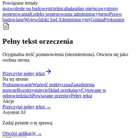
Powiązane tematy
pozwolenie na budowę
strzelnica
hałas
plan miejscowy
strony
postępowania
Kodeks postępowania administracyjnego
Prawo
budowlane
Wojewódzki Sąd Administracyjny
Gmina
Prokurator
Pełny tekst orzeczenia
Oryginalna treść postanowienia (niezmieniona). Otwiera się jako
osobna strona.
Przeczytaj pełny tekst
Na tej stronie
Podsumowanie
Wartość praktyczna
Zagadnienia
prawne
Rozstrzygnięcie
Skład orzekający
Cytowane w
odpowiedziach
Powiązane przepisy
Pełny tekst
Akcje
Przeczytaj pełny tekst →
Asystent AI
Zadaj pytanie o tę sprawę.
Otwórz aplikację →