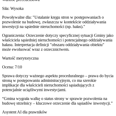
Siła:
Wysoka
Powoływalne dla:
"Ustalanie kręgu stron w postępowaniach o
pozwolenie na budowę, zwłaszcza w kontekście oddziaływania
inwestycji na sąsiednie nieruchomości (np. hałas)."
Ograniczenia:
Orzeczenie dotyczy specyficznej sytuacji Gminy jako
właściciela sąsiedniej nieruchomości i potencjalnego oddziaływania
hałasu. Interpretacja definicji "obszaru oddziaływania obiektu"
może ewoluować wraz z orzecznictwem.
Wartość merytoryczna
Ocena:
7
/10
Sprawa dotyczy ważnego aspektu proceduralnego – prawa do bycia
stroną w postępowaniu administracyjnym, co ma szerokie
implikacje dla właścicieli nieruchomości sąsiadujących z
potencjalnie uciążliwymi inwestycjami.
“
Gmina wygrała walkę o status strony w sprawie pozwolenia na
budowę strzelnicy – kluczowe orzeczenie dla sąsiadów inwestycji.
”
Asystent AI dla prawników