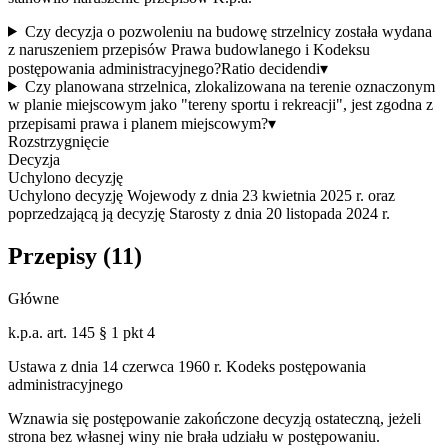
Czy decyzja o pozwoleniu na budowę strzelnicy została wydana
z naruszeniem przepisów Prawa budowlanego i Kodeksu
postępowania administracyjnego?
Ratio decidendi
▾
Czy planowana strzelnica, zlokalizowana na terenie oznaczonym
w planie miejscowym jako "tereny sportu i rekreacji", jest zgodna z
przepisami prawa i planem miejscowym?
▾
Rozstrzygnięcie
Decyzja
Uchylono decyzję
Uchylono decyzję Wojewody z dnia 23 kwietnia 2025 r. oraz
poprzedzającą ją decyzję Starosty z dnia 20 listopada 2024 r.
Przepisy (
11
)
Główne
k.p.a. art. 145 § 1 pkt 4
Ustawa z dnia 14 czerwca 1960 r. Kodeks postępowania
administracyjnego
Wznawia się postępowanie zakończone decyzją ostateczną, jeżeli
strona bez własnej winy nie brała udziału w postępowaniu.