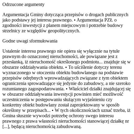
Odrzucone argumenty
Argumentacja Gminy dotycząca przepisów o drogach publicznych
jako podstawy jej interesu prawnego. • Argumentacja PZŁ o
zgodności inwestycji z planem miejscowym i potrzebie budowy
strzelnicy ze względów geopolitycznych.
Godne uwagi sformułowania
Ustalenie interesu prawnego nie opiera się wyłącznie na tytule
prawnym do oznaczonej nieruchomości, ale powiązane jest z
przesłanką, iż nieruchomość określonego podmiotu... znajduje się w
obszarze oddziaływania obiektu. • To uściślenie dotyczy terenu
wyznaczonego w otoczeniu obiektu budowlanego na podstawie
przepisów odrębnych wprowadzających związane z tym obiektem
ograniczenia sprowadzające się jedynie do zabudowy, a nie szeroko
rozumianego zagospodarowania. • Właściciel działki znajdującej się
w obszarze oddziaływania inwestycji powinien mieć możliwość
uczestniczenia w postępowaniu służącym wyjaśnieniu czy
konkretny obiekt budowlany został zaprojektowany w sposób
określony w przepisach... • W tych okolicznościach uznać trzeba, iż
Gmina słusznie wywodzi potrzebę ochrony swego interesu
prawnego z prawa własności nieruchomości stanowiącej działkę nr
[...], będącą nieruchomością zabudowaną.