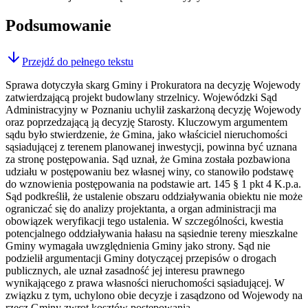
Podsumowanie
Przejdź do pełnego tekstu
Sprawa dotyczyła skarg Gminy i Prokuratora na decyzję Wojewody
zatwierdzającą projekt budowlany strzelnicy. Wojewódzki Sąd
Administracyjny w Poznaniu uchylił zaskarżoną decyzję Wojewody
oraz poprzedzającą ją decyzję Starosty. Kluczowym argumentem
sądu było stwierdzenie, że Gmina, jako właściciel nieruchomości
sąsiadującej z terenem planowanej inwestycji, powinna być uznana
za stronę postępowania. Sąd uznał, że Gmina została pozbawiona
udziału w postępowaniu bez własnej winy, co stanowiło podstawę
do wznowienia postępowania na podstawie art. 145 § 1 pkt 4 K.p.a.
Sąd podkreślił, że ustalenie obszaru oddziaływania obiektu nie może
ograniczać się do analizy projektanta, a organ administracji ma
obowiązek weryfikacji tego ustalenia. W szczególności, kwestia
potencjalnego oddziaływania hałasu na sąsiednie tereny mieszkalne
Gminy wymagała uwzględnienia Gminy jako strony. Sąd nie
podzielił argumentacji Gminy dotyczącej przepisów o drogach
publicznych, ale uznał zasadność jej interesu prawnego
wynikającego z prawa własności nieruchomości sąsiadującej. W
związku z tym, uchylono obie decyzje i zasądzono od Wojewody na
rzecz Gminy zwrot kosztów postępowania.