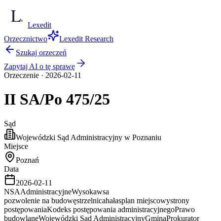
Lexedit
Orzecznictwo
Lexedit Research
Szukaj orzeczeń
Zapytaj AI o tę sprawę
Orzeczenie
·
2026-02-11
II SA/Po
475/25
Sąd
Wojewódzki Sąd Administracyjny w Poznaniu
Miejsce
Poznań
Data
2026-02-11
NSA
Administracyjne
Wysoka
wsa
pozwolenie na budowę
strzelnica
hałas
plan miejscowy
strony
postępowania
Kodeks postępowania administracyjnego
Prawo
budowlane
Wojewódzki Sąd Administracyjny
Gmina
Prokurator