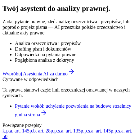
Twój asystent do
analizy prawnej
.
Zadaj pytanie prawne, zleć analizę orzecznictwa i przepisów, lub
poproś o projekt pisma — AI przeszuka polskie orzecznictwo i
aktualne akty prawne.
Analiza orzecznictwa i przepisów
Drafting pism i dokumentów
Odpowiedzi na pytania prawne
Pogłębiona analiza z doktryny
Wypróbuj Asystenta AI za darmo
Cytowane w odpowiedziach
Ta sprawa stanowi część linii orzeczniczej omawianej w naszych
syntezach.
Pytanie wokół: uchylenie pozwolenia na budowe strzelnicy
gmina strona
Powiązane przepisy
k.p.a. art. 145
p.b. art. 28
p.p.s.a. art. 135
p.p.s.a. art. 145
p.p.s.a. art.
50