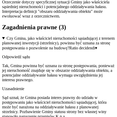
Orzeczenie dotyczy specyficznej sytuacji Gminy jako właściciela
sąsiedniej nieruchomości i potencjalnego oddziaływania hałasu.
Interpretacja definicji "obszaru oddziaływania obiektu" może
ewoluować wraz z orzecznictwem.
Zagadnienia prawne (
3
)
Czy Gmina, jako właściciel nieruchomości sąsiadującej z terenem
planowanej inwestycji (strzelnicy), powinna być uznana za stronę
postępowania o pozwolenie na budowę?
Ratio decidendi
▾
Odpowiedź sądu
Tak, Gmina powinna być uznana za stronę postępowania, ponieważ
jej nieruchomość znajduje się w obszarze oddziaływania obiektu, a
potencjalne oddziaływanie hałasu wymaga uwzględnienia jej
interesu prawnego.
Uzasadnienie
Sąd uznał, że Gmina posiada interes prawny do udziału w
postępowaniu jako właściciel nieruchomości sąsiadującej, która
może być narażona na oddziaływanie hałasu z planowanej
strzelnicy. Pozbawienie Gminy statusu strony bez własnej winy
stanowiło naruszenie przepisów K.p.a.