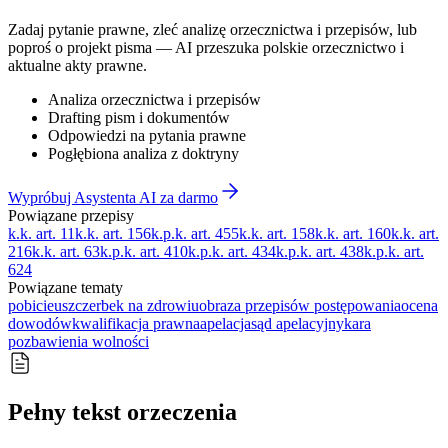
Zadaj pytanie prawne, zleć analizę orzecznictwa i przepisów, lub
poproś o projekt pisma — AI przeszuka polskie orzecznictwo i
aktualne akty prawne.
Analiza orzecznictwa i przepisów
Drafting pism i dokumentów
Odpowiedzi na pytania prawne
Pogłębiona analiza z doktryny
Wypróbuj Asystenta AI za darmo
Powiązane przepisy
k.k. art. 11
k.k. art. 156
k.p.k. art. 455
k.k. art. 158
k.k. art. 160
k.k. art.
216
k.k. art. 63
k.p.k. art. 410
k.p.k. art. 434
k.p.k. art. 438
k.p.k. art.
624
Powiązane tematy
pobicie
uszczerbek na zdrowiu
obraza przepisów postępowania
ocena
dowodów
kwalifikacja prawna
apelacja
sąd apelacyjny
kara
pozbawienia wolności
Pełny tekst orzeczenia