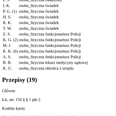
I. K.
osoba_fizyczna
świadek
P. G. (1)
osoba_fizyczna
świadek
H. S.
osoba_fizyczna
świadek
R. K.
osoba_fizyczna
świadek
T. W.
osoba_fizyczna
świadek
Z. S.
osoba_fizyczna
funkcjonariusz Policji
K. G. (2)
osoba_fizyczna
funkcjonariusz Policji
M. J.
osoba_fizyczna
funkcjonariusz Policji
K. K. (6)
osoba_fizyczna
funkcjonariusz Policji
A. S.
osoba_fizyczna
funkcjonariusz Policji
B. B.
osoba_fizyczna
lekarz medycyny sądowej
K. U.
osoba_fizyczna
obrońca z urzędu
Przepisy (
19
)
Główne
k.k. art. 156 § § 1 pkt 2
Kodeks karny