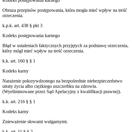
Kodeks postępowania karnego
Obraza przepisów postępowania, która mogła mieć wpływ na treść
orzeczenia.
k.p.k. art. 438 § pkt 3
Kodeks postępowania karnego
Błąd w ustaleniach faktycznych przyjętych za podstawę orzeczenia,
który mógł mieć wpływ na treść orzeczenia.
k.k. art. 160 § § 1
Kodeks karny
Narażenie pokrzywdzonego na bezpośrednie niebezpieczeństwo
utraty życia albo ciężkiego uszczerbku na zdrowiu.
(Wyeliminowane przez Sąd Apelacyjny z kwalifikacji prawnej).
k.k. art. 216 § § 1
Kodeks karny
Znieważenie słowami wulgarnymi.
k.k. art. 11 § § 2