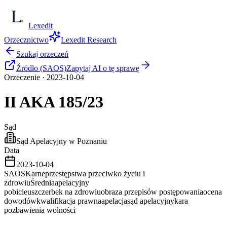
Lexedit
Orzecznictwo
Lexedit Research
Szukaj orzeczeń
Źródło (SAOS)
Zapytaj AI o tę sprawę
Orzeczenie
·
2023-10-04
II AKA
185/23
Sąd
Sąd Apelacyjny w Poznaniu
Data
2023-10-04
SAOS
Karne
przestępstwa przeciwko życiu i
zdrowiu
Średnia
apelacyjny
pobicie
uszczerbek na zdrowiu
obraza przepisów postępowania
ocena
dowodów
kwalifikacja prawna
apelacja
sąd apelacyjny
kara
pozbawienia wolności