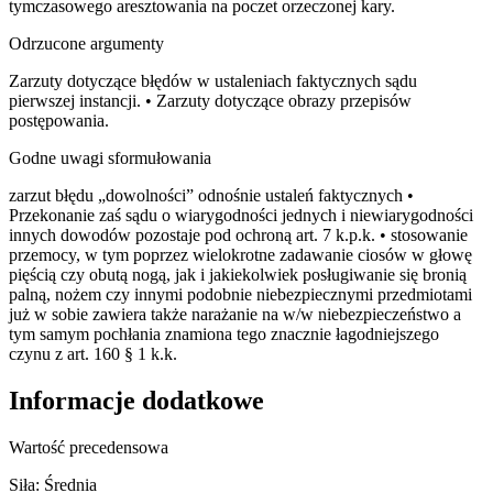
tymczasowego aresztowania na poczet orzeczonej kary.
Odrzucone argumenty
Zarzuty dotyczące błędów w ustaleniach faktycznych sądu
pierwszej instancji. • Zarzuty dotyczące obrazy przepisów
postępowania.
Godne uwagi sformułowania
zarzut błędu „dowolności” odnośnie ustaleń faktycznych •
Przekonanie zaś sądu o wiarygodności jednych i niewiarygodności
innych dowodów pozostaje pod ochroną art. 7 k.p.k. • stosowanie
przemocy, w tym poprzez wielokrotne zadawanie ciosów w głowę
pięścią czy obutą nogą, jak i jakiekolwiek posługiwanie się bronią
palną, nożem czy innymi podobnie niebezpiecznymi przedmiotami
już w sobie zawiera także narażanie na w/w niebezpieczeństwo a
tym samym pochłania znamiona tego znacznie łagodniejszego
czynu z art. 160 § 1 k.k.
Informacje dodatkowe
Wartość precedensowa
Siła:
Średnia