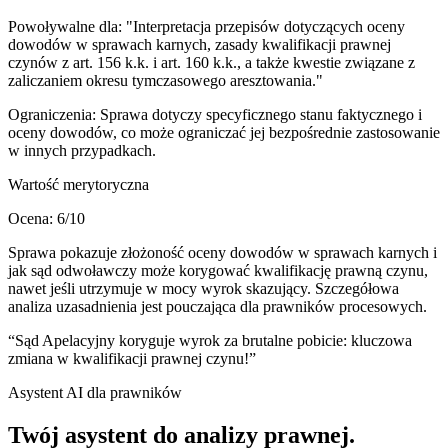
Powoływalne dla:
"Interpretacja przepisów dotyczących oceny
dowodów w sprawach karnych, zasady kwalifikacji prawnej
czynów z art. 156 k.k. i art. 160 k.k., a także kwestie związane z
zaliczaniem okresu tymczasowego aresztowania."
Ograniczenia:
Sprawa dotyczy specyficznego stanu faktycznego i
oceny dowodów, co może ograniczać jej bezpośrednie zastosowanie
w innych przypadkach.
Wartość merytoryczna
Ocena:
6
/10
Sprawa pokazuje złożoność oceny dowodów w sprawach karnych i
jak sąd odwoławczy może korygować kwalifikację prawną czynu,
nawet jeśli utrzymuje w mocy wyrok skazujący. Szczegółowa
analiza uzasadnienia jest pouczająca dla prawników procesowych.
“
Sąd Apelacyjny koryguje wyrok za brutalne pobicie: kluczowa
zmiana w kwalifikacji prawnej czynu!
”
Asystent AI dla prawników
Twój asystent do
analizy prawnej
.