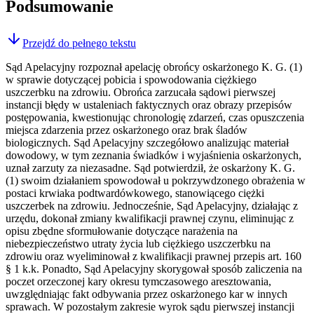
Podsumowanie
Przejdź do pełnego tekstu
Sąd Apelacyjny rozpoznał apelację obrońcy oskarżonego K. G. (1)
w sprawie dotyczącej pobicia i spowodowania ciężkiego
uszczerbku na zdrowiu. Obrońca zarzucała sądowi pierwszej
instancji błędy w ustaleniach faktycznych oraz obrazy przepisów
postępowania, kwestionując chronologię zdarzeń, czas opuszczenia
miejsca zdarzenia przez oskarżonego oraz brak śladów
biologicznych. Sąd Apelacyjny szczegółowo analizując materiał
dowodowy, w tym zeznania świadków i wyjaśnienia oskarżonych,
uznał zarzuty za niezasadne. Sąd potwierdził, że oskarżony K. G.
(1) swoim działaniem spowodował u pokrzywdzonego obrażenia w
postaci krwiaka podtwardówkowego, stanowiącego ciężki
uszczerbek na zdrowiu. Jednocześnie, Sąd Apelacyjny, działając z
urzędu, dokonał zmiany kwalifikacji prawnej czynu, eliminując z
opisu zbędne sformułowanie dotyczące narażenia na
niebezpieczeństwo utraty życia lub ciężkiego uszczerbku na
zdrowiu oraz wyeliminował z kwalifikacji prawnej przepis art. 160
§ 1 k.k. Ponadto, Sąd Apelacyjny skorygował sposób zaliczenia na
poczet orzeczonej kary okresu tymczasowego aresztowania,
uwzględniając fakt odbywania przez oskarżonego kar w innych
sprawach. W pozostałym zakresie wyrok sądu pierwszej instancji