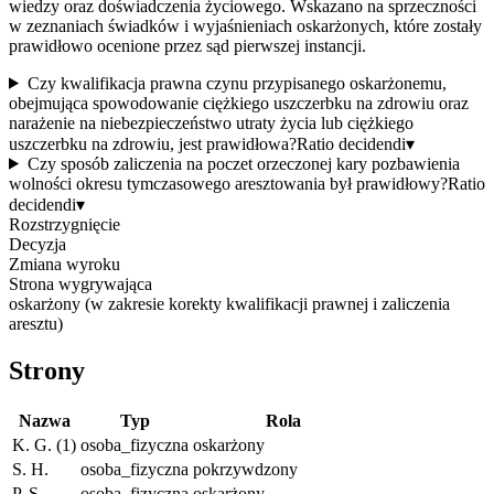
wiedzy oraz doświadczenia życiowego. Wskazano na sprzeczności
w zeznaniach świadków i wyjaśnieniach oskarżonych, które zostały
prawidłowo ocenione przez sąd pierwszej instancji.
Czy kwalifikacja prawna czynu przypisanego oskarżonemu,
obejmująca spowodowanie ciężkiego uszczerbku na zdrowiu oraz
narażenie na niebezpieczeństwo utraty życia lub ciężkiego
uszczerbku na zdrowiu, jest prawidłowa?
Ratio decidendi
▾
Czy sposób zaliczenia na poczet orzeczonej kary pozbawienia
wolności okresu tymczasowego aresztowania był prawidłowy?
Ratio
decidendi
▾
Rozstrzygnięcie
Decyzja
Zmiana wyroku
Strona wygrywająca
oskarżony (w zakresie korekty kwalifikacji prawnej i zaliczenia
aresztu)
Strony
Nazwa
Typ
Rola
K. G. (1)
osoba_fizyczna
oskarżony
S. H.
osoba_fizyczna
pokrzywdzony
P. S.
osoba_fizyczna
oskarżony