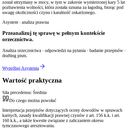
został utrzymany w mocy, w tym w zakresie wymierzonej kary 5 lat
pozbawienia wolności, która została uznana za łagodną, biorąc pod
uwagę okoliczności czynu i karalność oskarżonego.
Asystent · analiza prawna
Przeanalizuj tę sprawę w
pełnym kontekście
orzecznictwa.
Analiza orzecznictwa · odpowiedzi na pytania · badanie przepisów ·
drafting pism.
Wypróbuj Asystenta
Wartość praktyczna
Siła precedensu:
Średnia
Do czego można powołać
Interpretacja przepisów dotyczących oceny dowodów w sprawach
karnych, zasady kwalifikacji prawnej czynów z art. 156 k.k. i art.
160 k.k., a także kwestie związane z zaliczaniem okresu
tymczasowego aresztowania.