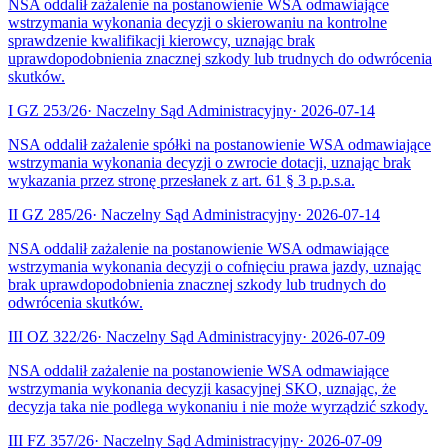
NSA oddalił zażalenie na postanowienie WSA odmawiające
wstrzymania wykonania decyzji o skierowaniu na kontrolne
sprawdzenie kwalifikacji kierowcy, uznając brak
uprawdopodobnienia znacznej szkody lub trudnych do odwrócenia
skutków.
I GZ 253/26
·
Naczelny Sąd Administracyjny
·
2026-07-14
NSA oddalił zażalenie spółki na postanowienie WSA odmawiające
wstrzymania wykonania decyzji o zwrocie dotacji, uznając brak
wykazania przez stronę przesłanek z art. 61 § 3 p.p.s.a.
II GZ 285/26
·
Naczelny Sąd Administracyjny
·
2026-07-14
NSA oddalił zażalenie na postanowienie WSA odmawiające
wstrzymania wykonania decyzji o cofnięciu prawa jazdy, uznając
brak uprawdopodobnienia znacznej szkody lub trudnych do
odwrócenia skutków.
III OZ 322/26
·
Naczelny Sąd Administracyjny
·
2026-07-09
NSA oddalił zażalenie na postanowienie WSA odmawiające
wstrzymania wykonania decyzji kasacyjnej SKO, uznając, że
decyzja taka nie podlega wykonaniu i nie może wyrządzić szkody.
III FZ 357/26
·
Naczelny Sąd Administracyjny
·
2026-07-09