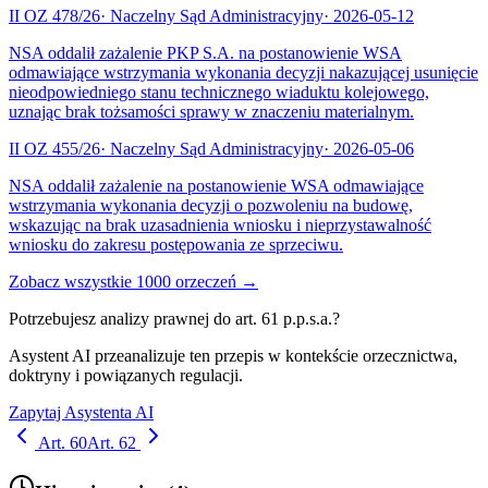
II OZ 478/26
·
Naczelny Sąd Administracyjny
·
2026-05-12
NSA oddalił zażalenie PKP S.A. na postanowienie WSA
odmawiające wstrzymania wykonania decyzji nakazującej usunięcie
nieodpowiedniego stanu technicznego wiaduktu kolejowego,
uznając brak tożsamości sprawy w znaczeniu materialnym.
II OZ 455/26
·
Naczelny Sąd Administracyjny
·
2026-05-06
NSA oddalił zażalenie na postanowienie WSA odmawiające
wstrzymania wykonania decyzji o pozwoleniu na budowę,
wskazując na brak uzasadnienia wniosku i nieprzystawalność
wniosku do zakresu postępowania ze sprzeciwu.
Zobacz wszystkie
1000
orzeczeń →
Potrzebujesz analizy prawnej do art.
61
p.p.s.a.
?
Asystent AI przeanalizuje ten przepis w kontekście orzecznictwa,
doktryny i powiązanych regulacji.
Zapytaj Asystenta AI
Art.
60
Art.
62