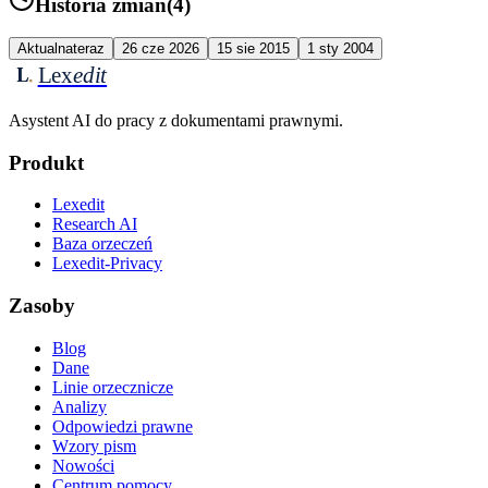
Historia zmian
(
4
)
Aktualna
teraz
26 cze 2026
15 sie 2015
1 sty 2004
Lex
edit
L
Asystent AI do pracy z dokumentami prawnymi.
Produkt
Lexedit
Research AI
Baza orzeczeń
Lexedit-Privacy
Zasoby
Blog
Dane
Linie orzecznicze
Analizy
Odpowiedzi prawne
Wzory pism
Nowości
Centrum pomocy