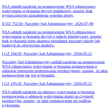
NSA oddalił zażalenie na postanowienie WSA odmawiające
wstrzymania wykonania decyzji podatkowej, uznając brak
wystarczającego uzasadnienia wniosku strony.
II OZ 752/26
·
Naczelny Sąd Administracyjny
·
2026-07-08
NSA oddalił zażalenie na postanowienie WSA odmawiające
wstrzymania wykonania decyzji o opłacie planistycznej, uznając
brak wykazania przez skarżącą przesłanek znacznej szkody lub
trudnych do odwrócenia skutków.
I GZ 194/26
·
Naczelny Sąd Administracyjny
·
2026-05-21
Naczelny Sąd Administracyjny oddalił zażalenie na postanowienie
WSA odmawiające wstrzymania wykonania postanowienia o
odmowie umorzenia postępowania egzekucyjnego, uznając, że takie
postanowienie nie jest wykonalne.
I GZ 195/26
·
Naczelny Sąd Administracyjny
·
2026-05-21
NSA oddalił zażalenie na odmowę wstrzymania wykonania
postanowienia o odmowie wstrzymania skargi na czynność
egzekucyjną, uznając, że takie postanowienie nie podlega
wykonaniu.