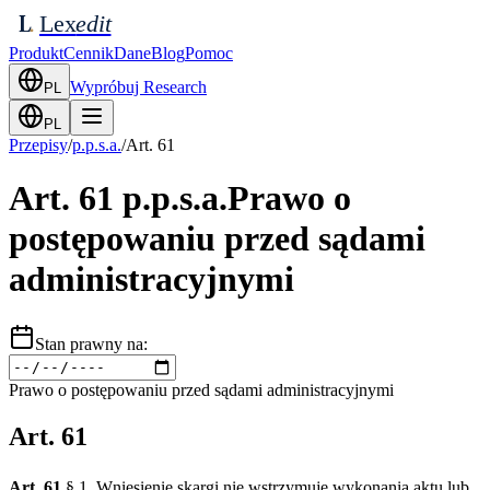
Lex
edit
L
Produkt
Cennik
Dane
Blog
Pomoc
Wypróbuj Research
PL
PL
Przepisy
/
p.p.s.a.
/
Art.
61
Art.
61
p.p.s.a.
Prawo o
postępowaniu przed sądami
administracyjnymi
Stan prawny na:
Prawo o postępowaniu przed sądami administracyjnymi
Art.
61
Art. 61
§ 1. Wniesienie skargi nie wstrzymuje wykonania aktu lub