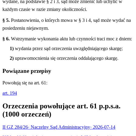
wydane, na podstawie § 2 i 3, sąd może zmienić lub uchylić w
każdym czasie w razie zmiany okoliczności.
§ 5.
Postanowienia, o których mowa w § 3 i 4, sąd może wydać na
posiedzeniu niejawnym.
§ 6.
Wstrzymanie wykonania aktu lub czynności traci moc z dniem:
1)
wydania przez sąd orzeczenia uwzględniającego skargę;
2)
uprawomocnienia się orzeczenia oddalającego skargę.
Powiązane przepisy
Powołują się na art.
61
:
art.
194
Orzeczenia powołujące art.
61
p.p.s.a.
(
1000
orzeczeń
)
II GZ 284/26
·
Naczelny Sąd Administracyjny
·
2026-07-14