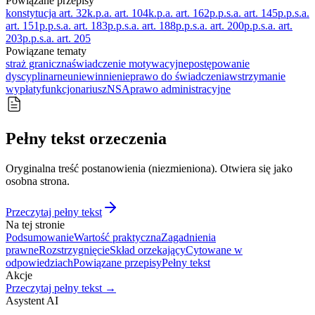
Powiązane przepisy
konstytucja art. 32
k.p.a. art. 104
k.p.a. art. 162
p.p.s.a. art. 145
p.p.s.a.
art. 151
p.p.s.a. art. 183
p.p.s.a. art. 188
p.p.s.a. art. 200
p.p.s.a. art.
203
p.p.s.a. art. 205
Powiązane tematy
straż graniczna
świadczenie motywacyjne
postępowanie
dyscyplinarne
uniewinnienie
prawo do świadczenia
wstrzymanie
wypłaty
funkcjonariusz
NSA
prawo administracyjne
Pełny tekst orzeczenia
Oryginalna treść postanowienia (niezmieniona). Otwiera się jako
osobna strona.
Przeczytaj pełny tekst
Na tej stronie
Podsumowanie
Wartość praktyczna
Zagadnienia
prawne
Rozstrzygnięcie
Skład orzekający
Cytowane w
odpowiedziach
Powiązane przepisy
Pełny tekst
Akcje
Przeczytaj pełny tekst →
Asystent AI