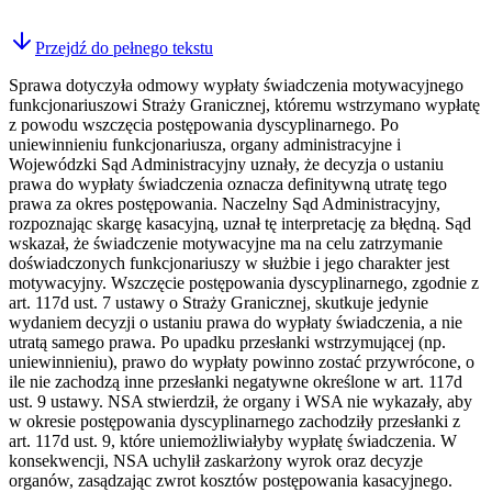
Przejdź do pełnego tekstu
Sprawa dotyczyła odmowy wypłaty świadczenia motywacyjnego
funkcjonariuszowi Straży Granicznej, któremu wstrzymano wypłatę
z powodu wszczęcia postępowania dyscyplinarnego. Po
uniewinnieniu funkcjonariusza, organy administracyjne i
Wojewódzki Sąd Administracyjny uznały, że decyzja o ustaniu
prawa do wypłaty świadczenia oznacza definitywną utratę tego
prawa za okres postępowania. Naczelny Sąd Administracyjny,
rozpoznając skargę kasacyjną, uznał tę interpretację za błędną. Sąd
wskazał, że świadczenie motywacyjne ma na celu zatrzymanie
doświadczonych funkcjonariuszy w służbie i jego charakter jest
motywacyjny. Wszczęcie postępowania dyscyplinarnego, zgodnie z
art. 117d ust. 7 ustawy o Straży Granicznej, skutkuje jedynie
wydaniem decyzji o ustaniu prawa do wypłaty świadczenia, a nie
utratą samego prawa. Po upadku przesłanki wstrzymującej (np.
uniewinnieniu), prawo do wypłaty powinno zostać przywrócone, o
ile nie zachodzą inne przesłanki negatywne określone w art. 117d
ust. 9 ustawy. NSA stwierdził, że organy i WSA nie wykazały, aby
w okresie postępowania dyscyplinarnego zachodziły przesłanki z
art. 117d ust. 9, które uniemożliwiałyby wypłatę świadczenia. W
konsekwencji, NSA uchylił zaskarżony wyrok oraz decyzje
organów, zasądzając zwrot kosztów postępowania kasacyjnego.