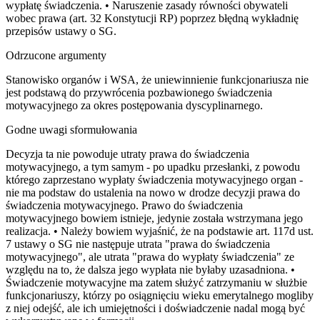
wypłatę świadczenia. • Naruszenie zasady równości obywateli
wobec prawa (art. 32 Konstytucji RP) poprzez błędną wykładnię
przepisów ustawy o SG.
Odrzucone argumenty
Stanowisko organów i WSA, że uniewinnienie funkcjonariusza nie
jest podstawą do przywrócenia pozbawionego świadczenia
motywacyjnego za okres postępowania dyscyplinarnego.
Godne uwagi sformułowania
Decyzja ta nie powoduje utraty prawa do świadczenia
motywacyjnego, a tym samym - po upadku przesłanki, z powodu
którego zaprzestano wypłaty świadczenia motywacyjnego organ -
nie ma podstaw do ustalenia na nowo w drodze decyzji prawa do
świadczenia motywacyjnego. Prawo do świadczenia
motywacyjnego bowiem istnieje, jedynie została wstrzymana jego
realizacja. • Należy bowiem wyjaśnić, że na podstawie art. 117d ust.
7 ustawy o SG nie następuje utrata "prawa do świadczenia
motywacyjnego", ale utrata "prawa do wypłaty świadczenia" ze
względu na to, że dalsza jego wypłata nie byłaby uzasadniona. •
Świadczenie motywacyjne ma zatem służyć zatrzymaniu w służbie
funkcjonariuszy, którzy po osiągnięciu wieku emerytalnego mogliby
z niej odejść, ale ich umiejętności i doświadczenie nadal mogą być