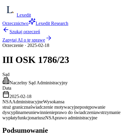
Lexedit
Orzecznictwo
Lexedit Research
Szukaj orzeczeń
Zapytaj AI o tę sprawę
Orzeczenie
·
2025-02-18
III OSK
1786/23
Sąd
Naczelny Sąd Administracyjny
Data
2025-02-18
NSA
Administracyjne
Wysoka
nsa
straż graniczna
świadczenie motywacyjne
postępowanie
dyscyplinarne
uniewinnienie
prawo do świadczenia
wstrzymanie
wypłaty
funkcjonariusz
NSA
prawo administracyjne
Podsumowanie