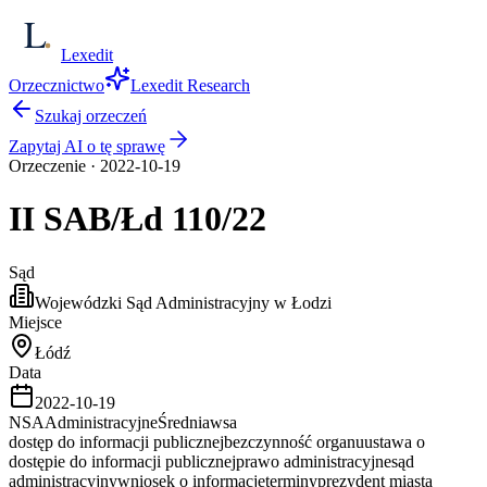
Lexedit
Orzecznictwo
Lexedit Research
Szukaj orzeczeń
Zapytaj AI o tę sprawę
Orzeczenie
·
2022-10-19
II SAB/Łd
110/22
Sąd
Wojewódzki Sąd Administracyjny w Łodzi
Miejsce
Łódź
Data
2022-10-19
NSA
Administracyjne
Średnia
wsa
dostęp do informacji publicznej
bezczynność organu
ustawa o
dostępie do informacji publicznej
prawo administracyjne
sąd
administracyjny
wniosek o informację
terminy
prezydent miasta