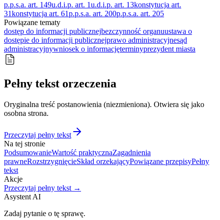
p.p.s.a. art. 149
u.d.i.p. art. 1
u.d.i.p. art. 13
konstytucja art.
31
konstytucja art. 61
p.p.s.a. art. 200
p.p.s.a. art. 205
Powiązane tematy
dostęp do informacji publicznej
bezczynność organu
ustawa o
dostępie do informacji publicznej
prawo administracyjne
sąd
administracyjny
wniosek o informację
terminy
prezydent miasta
Pełny tekst orzeczenia
Oryginalna treść postanowienia (niezmieniona). Otwiera się jako
osobna strona.
Przeczytaj pełny tekst
Na tej stronie
Podsumowanie
Wartość praktyczna
Zagadnienia
prawne
Rozstrzygnięcie
Skład orzekający
Powiązane przepisy
Pełny
tekst
Akcje
Przeczytaj pełny tekst →
Asystent AI
Zadaj pytanie o tę sprawę.