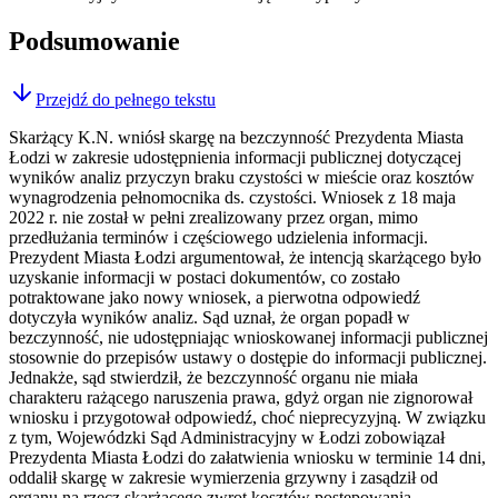
Podsumowanie
Przejdź do pełnego tekstu
Skarżący K.N. wniósł skargę na bezczynność Prezydenta Miasta
Łodzi w zakresie udostępnienia informacji publicznej dotyczącej
wyników analiz przyczyn braku czystości w mieście oraz kosztów
wynagrodzenia pełnomocnika ds. czystości. Wniosek z 18 maja
2022 r. nie został w pełni zrealizowany przez organ, mimo
przedłużania terminów i częściowego udzielenia informacji.
Prezydent Miasta Łodzi argumentował, że intencją skarżącego było
uzyskanie informacji w postaci dokumentów, co zostało
potraktowane jako nowy wniosek, a pierwotna odpowiedź
dotyczyła wyników analiz. Sąd uznał, że organ popadł w
bezczynność, nie udostępniając wnioskowanej informacji publicznej
stosownie do przepisów ustawy o dostępie do informacji publicznej.
Jednakże, sąd stwierdził, że bezczynność organu nie miała
charakteru rażącego naruszenia prawa, gdyż organ nie zignorował
wniosku i przygotował odpowiedź, choć nieprecyzyjną. W związku
z tym, Wojewódzki Sąd Administracyjny w Łodzi zobowiązał
Prezydenta Miasta Łodzi do załatwienia wniosku w terminie 14 dni,
oddalił skargę w zakresie wymierzenia grzywny i zasądził od
organu na rzecz skarżącego zwrot kosztów postępowania.