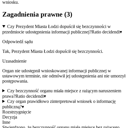
wniosku.
Zagadnienia prawne (
3
)
Czy Prezydent Miasta Łodzi dopuścił się bezczynności w
przedmiocie udostępnienia informacji publicznej?
Ratio decidendi
▾
Odpowiedź sądu
Tak, Prezydent Miasta Łodzi dopuścił się bezczynności.
Uzasadnienie
Organ nie udostępnił wnioskowanej informacji publicznej w
ustawowym terminie, nie odmówił jej udostępnienia ani nie umorzył
postępowania.
Czy bezczynność organu miała miejsce z rażącym naruszeniem
prawa?
Ratio decidendi
▾
Czy organ prawidłowo zinterpretował wniosek o informację
publiczną?
▾
Rozstrzygnięcie
Decyzja
Inne
Stwierdzono, że bezczynność organu miała miejsce bez rażącego