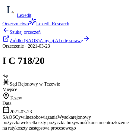
Lexedit
Orzecznictwo
Lexedit Research
Szukaj orzeczeń
Źródło (SAOS)
Zapytaj AI o tę sprawę
Orzeczenie
·
2021-03-23
I C
718/20
Sąd
Sąd Rejonowy w Tczewie
Miejsce
Tczew
Data
2021-03-23
SAOS
Cywilne
zobowiązania
Wysoka
rejonowy
pożyczka
weksel
koszty pożyczki
abuzywność
konsument
rozłożenie
na raty
koszty zastępstwa procesowego