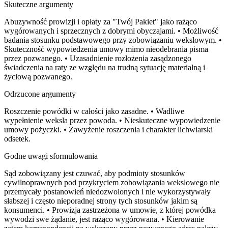
Skuteczne argumenty
Abuzywność prowizji i opłaty za "Twój Pakiet" jako rażąco
wygórowanych i sprzecznych z dobrymi obyczajami. • Możliwość
badania stosunku podstawowego przy zobowiązaniu wekslowym. •
Skuteczność wypowiedzenia umowy mimo nieodebrania pisma
przez pozwanego. • Uzasadnienie rozłożenia zasądzonego
świadczenia na raty ze względu na trudną sytuację materialną i
życiową pozwanego.
Odrzucone argumenty
Roszczenie powódki w całości jako zasadne. • Wadliwe
wypełnienie weksla przez powoda. • Nieskuteczne wypowiedzenie
umowy pożyczki. • Zawyżenie roszczenia i charakter lichwiarski
odsetek.
Godne uwagi sformułowania
Sąd zobowiązany jest czuwać, aby podmioty stosunków
cywilnoprawnych pod przykryciem zobowiązania wekslowego nie
przemycały postanowień niedozwolonych i nie wykorzystywały
słabszej i często nieporadnej strony tych stosunków jakim są
konsumenci. • Prowizja zastrzeżona w umowie, z której powódka
wywodzi swe żądanie, jest rażąco wygórowana. • Kierowanie