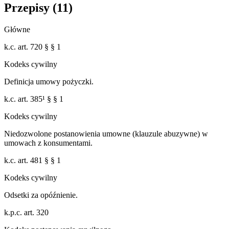
Przepisy (
11
)
Główne
k.c. art. 720 § § 1
Kodeks cywilny
Definicja umowy pożyczki.
k.c. art. 385¹ § § 1
Kodeks cywilny
Niedozwolone postanowienia umowne (klauzule abuzywne) w
umowach z konsumentami.
k.c. art. 481 § § 1
Kodeks cywilny
Odsetki za opóźnienie.
k.p.c. art. 320