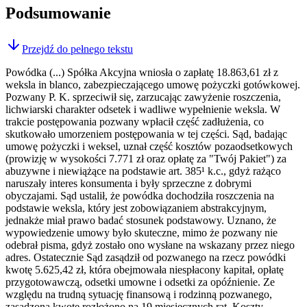
Podsumowanie
Przejdź do pełnego tekstu
Powódka (...) Spółka Akcyjna wniosła o zapłatę 18.863,61 zł z
weksla in blanco, zabezpieczającego umowę pożyczki gotówkowej.
Pozwany P. K. sprzeciwił się, zarzucając zawyżenie roszczenia,
lichwiarski charakter odsetek i wadliwe wypełnienie weksla. W
trakcie postępowania pozwany wpłacił część zadłużenia, co
skutkowało umorzeniem postępowania w tej części. Sąd, badając
umowę pożyczki i weksel, uznał część kosztów pozaodsetkowych
(prowizję w wysokości 7.771 zł oraz opłatę za "Twój Pakiet") za
abuzywne i niewiążące na podstawie art. 385¹ k.c., gdyż rażąco
naruszały interes konsumenta i były sprzeczne z dobrymi
obyczajami. Sąd ustalił, że powódka dochodziła roszczenia na
podstawie weksla, który jest zobowiązaniem abstrakcyjnym,
jednakże miał prawo badać stosunek podstawowy. Uznano, że
wypowiedzenie umowy było skuteczne, mimo że pozwany nie
odebrał pisma, gdyż zostało ono wysłane na wskazany przez niego
adres. Ostatecznie Sąd zasądził od pozwanego na rzecz powódki
kwotę 5.625,42 zł, która obejmowała niespłacony kapitał, opłatę
przygotowawczą, odsetki umowne i odsetki za opóźnienie. Ze
względu na trudną sytuację finansową i rodzinną pozwanego,
zasądzoną kwotę rozłożono na 19 miesięcznych rat. Koszty