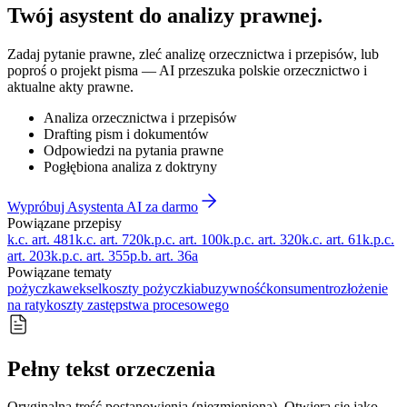
Twój asystent do
analizy prawnej
.
Zadaj pytanie prawne, zleć analizę orzecznictwa i przepisów, lub
poproś o projekt pisma — AI przeszuka polskie orzecznictwo i
aktualne akty prawne.
Analiza orzecznictwa i przepisów
Drafting pism i dokumentów
Odpowiedzi na pytania prawne
Pogłębiona analiza z doktryny
Wypróbuj Asystenta AI za darmo
Powiązane przepisy
k.c. art. 481
k.c. art. 720
k.p.c. art. 100
k.p.c. art. 320
k.c. art. 61
k.p.c.
art. 203
k.p.c. art. 355
p.b. art. 36a
Powiązane tematy
pożyczka
weksel
koszty pożyczki
abuzywność
konsument
rozłożenie
na raty
koszty zastępstwa procesowego
Pełny tekst orzeczenia
Oryginalna treść postanowienia (niezmieniona). Otwiera się jako