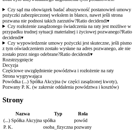
Czy sąd ma obowiązek badać abuzywność postanowień umowy
pożyczki zabezpieczonej wekslem in blanco, nawet jeśli strona
pozwana nie podnosi takich zarzutów?
Ratio decidendi
▾
Czy rozłożenie zasądzonego świadczenia na raty jest możliwe w
przypadku trudnej sytuacji materialnej i życiowej pozwanego?
Ratio
decidendi
▾
Czy wypowiedzenie umowy pożyczki jest skuteczne, jeśli pismo
z tym oświadczeniem zostało wysłane na adres pozwanego, ale nie
zostało przez niego odebrane?
Ratio decidendi
▾
Rozstrzygnięcie
Decyzja
Częściowe uwzględnienie powództwa i rozłożenie na raty
Strona wygrywająca
Powódka (...) Spółka Akcyjna (w części zasądzonej kwoty),
Pozwany P. K. (w zakresie oddalenia powództwa i kosztów)
Strony
Nazwa
Typ
Rola
(...) Spółka Akcyjna
spółka
powód
P. K.
osoba_fizyczna
pozwany