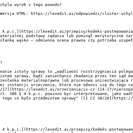
ylenie zaskarżonego wyroku i przekazanie sprawy do ponownego rozpoznania brak zapisu elektronicznego treści zeznań" ([III CZ 33/16](https://lexedit.ai/orzeczenia/iii-cz-33-16/uchylenie-wyroku-nierozpoznanie-istoty-sprawy-3069066)) — sąd drugiej instancji powinien powtórzyć czynność dowodową na podstawie [art. 241 k.p.c.](https://lexedit.ai/przepisy/kodeks-postepowania-cywilnego/art-241) W [III CZ 317/23](https://lexedit.ai/orzeczenia/iii-cz-317-23/uchylenie-wyroku-sadu-apelacyjnego-nierozpoznanie-istoty-sprawy-259918) SN przypomniał, że odmienna ocena merytoryczna przez SA nie uzasadnia uchylenia wyroku, gdy sąd I instancji rozpoznał istotę sprawy.

---

**Źródła:** II CZ 6/16, IV CZ 114/17, IV CZ 50/19, I CZ 69/17, I CZ 38/20, IV CZ 77/18, V CZ 93/19, II CZ 33/17, III CZ 33/16, III CZ 317/23; [art. 386 § 4 k.p.c.](https://lexedit.ai/przepisy/kodeks-postepowania-cywilnego/art-386), art. 394(1) § 1(1) k.p.c., [art. 241 k.p.c.](https://lexedit.ai/przepisy/kodeks-postepowania-cywilnego/art-241).

## Źródła (orzeczenia)

- [IV CZ 114/17](https://lexedit.ai/orzeczenia/iv-cz-114-17/nierozpoznanie-istoty-sprawy-w-postepowaniu-cywilnym-427442) — Sąd Najwyższy — wyrok z 2018-02-15
  > „wadliwość rozstrzygnięcia polegająca na wydaniu przez sąd pierwszej instancji orzeczenia, które nie odnosi się do tego co było przedmiotem sprawy, bądź zaniechaniu zbadania przez ten sąd materialnej podstawy żądania"
- [V CZ 93/19](https://lexedit.ai/orzeczenia/v-cz-93-19/oddalenie-zazalenia-nierozpoznanie-istoty-sprawy-3070273) — Sąd Najwyższy — wyrok z 2020-01-17
  > „Przesłanka wymogu przeprowadzenia postępowania dowodowego w całości jest spełniona, gdy do przeprowadzenia dowodów w ogóle nie doszło, a nie gdy zachodzi konieczność ich uzupełnienia, nawet w istotnej lub znacznej części"
- [II CZ 33/17](https://lexedit.ai/orzeczenia/ii-cz-33-17/nierozpoznanie-istoty-sprawy-nieprecyzyjne-zadanie-583355) — Sąd Najwyższy — wyrok z 2017-07-14
  > „nieprecyzyjne określenie żądania może w konsekwencji doprowadzić do nieustalenia istoty sprawy i do jej nierozpoznania"
- [IV CZ 50/19](https://lexedit.ai/orzeczenia/iv-cz-50-19/uchylenie-wyroku-nierozpoznanie-istoty-sprawy-2128790) — Sąd Najwyższy — wyrok z 2019-06-28
- [III CZ 33/16](https://lexedit.ai/orzeczenia/iii-cz-33-16/uchylenie-wyroku-nierozpoznanie-istoty-sprawy-3069066) — Sąd Najwyższy — wyrok z 2016-09-28
  > „Nie jest okolicznością uzasadniającą uchylenie zaskarżonego wyroku i przekazanie sprawy do ponownego rozpoznania brak zapisu elektronicznego treści zeznań"
- [III CZ 317/23](https://lexedit.ai/orzeczenia/iii-cz-317-23/uchylenie-wyroku-sadu-apelacyjnego-nierozpoznanie-istoty-sprawy-259918) — Sąd Najwyższy — wyrok z 2024-09-12
- [IV CZ 77/18](https://lexedit.ai/orzeczenia/iv-cz-77-18/uchylenie-wyroku-sad-apelacyjny-nierozpoznanie-istoty-sprawy-562448) — wyrok z 2019-01-17
- [I CZ 69/17](https://lexedit.ai/orzeczenia/i-cz-69-17/uchylenie-postanowienia-o-przekazaniu-sprawy-do-ponownego-rozpoznania-2074337) — wyrok z 2017-06-30
- [II CZ 6/16](https://lexedit.ai/orzeczenia/ii-cz-6-16/uchylenie-wyroku-nierozpoznanie-istoty-sprawy-886544) — wyrok z 2016-04-07
- [I CZ 38/20](https://lexedit.ai/orzeczenia/i-cz-38-20/uchylenie-wyrok