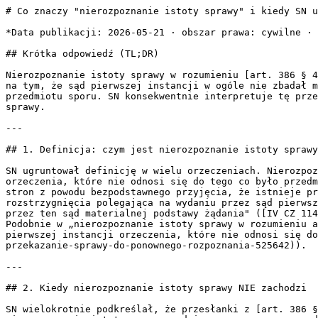
# Co znaczy "nierozpoznanie istoty sprawy" i kiedy SN uchyla wyrok z tego powodu?

*Data publikacji: 2026-05-21 · obszar prawa: cywilne · Wersja HTML: https://lexedit.ai/odpowiedzi/cluster-uchylenie-wyroku-nierozpoznanie-istoty-sprawy*

## Krótka odpowiedź (TL;DR)

Nierozpoznanie istoty sprawy w rozumieniu [art. 386 § 4 k.p.c.](https://lexedit.ai/przepisy/kodeks-postepowania-cywilnego/art-386) to wada rozstrzygnięcia polegająca na tym, że sąd pierwszej instancji w ogóle nie zbadał materialnej podstawy żądania lub pominął merytoryczne zarzuty strony, wydając orzeczenie nieodnoszące się do przedmiotu sporu. SN konsekwentnie interpretuje tę przesłankę wąsko — odmienna ocena prawna czy potrzeba uzupełnienia dowodów to NIE jest nierozpoznanie istoty sprawy.

---

## 1. Definicja: czym jest nierozpoznanie istoty sprawy?

SN ugruntował definicję w wielu orzeczeniach. Nierozpoznanie istoty sprawy to „wadliwość rozstrzygnięcia polegająca na wydaniu przez sąd pierwszej instancji orzeczenia, które nie odnosi się do tego co było przedmiotem sprawy, bądź zaniechaniu zbadania przez ten sąd materialnej podstawy żądania albo merytorycznych zarzutów stron z powodu bezpodstawnego przyjęcia, że istnieje przesłanka materialnoprawna lub procesowa unicestwiająca roszczenie" — tak sformułował to SN w „wadliwość rozstrzygnięcia polegająca na wydaniu przez sąd pierwszej instancji orzeczenia, które nie odnosi się do tego co było przedmiotem sprawy, bądź zaniechaniu zbadania przez ten sąd materialnej podstawy żądania" ([IV CZ 114/17](https://lexedit.ai/orzeczenia/iv-cz-114-17/nierozpoznanie-istoty-sprawy-w-postepowaniu-cywilnym-427442)). Podobnie w „nierozpoznanie istoty sprawy w rozumieniu art. 386 § 4 k.p.c. powinno być interpretowane, jako wadliwość rozstrzygnięcia, polegająca na wydaniu przez sąd pierwszej instancji orzeczenia, które nie odnosi się do tego co było przedmiotem sprawy" ([I CZ 38/20](https://lexedit.ai/orzeczenia/i-cz-38-20/uchylenie-wyroku-przekazanie-sprawy-do-ponownego-rozpoznania-525642)).

---

## 2. Kiedy nierozpoznanie istoty sprawy NIE zachodzi

SN wielokrotnie podkreślał, że przesłanki z [art. 386 § 4 k.p.c.](https://lexedit.ai/przepisy/kodeks-postepowania-cywilnego/art-386) są zakreślone wąsko. Nie stanowi nierozpoznania istoty sprawy: odmienna ocena prawna sądu odwoławczego, potrzeba uzupełnienia postępowania dowodowego, ani wady uzasadnienia wyroku. W „Przez nierozpoznania istoty sprawy w znaczeniu przyjętym w art. 386 § 4 k.p.c. należy rozumieć nierozstrzygnięcie o żądaniu stron, czyli niezałatwienie przedmiotu sporu. Sytuacja taka zachodzi wtedy, gdy sąd pierwszej instancji w ogóle nie zbadał podstawy merytorycznej dochodzonego roszczenia; nie chodzi tu natomiast o niedokładności postępowania" ([IV CZ 77/18](https://lexedit.ai/orzeczenia/iv-cz-77-18/uchylenie-wyroku-sad-apelacyjny-nierozpoznanie-istoty-sprawy-562448)). Z kolei w „Również niewyjaśnienie wszystkich istotnych okoliczności faktycznych nie jest równoznaczne z nierozpoznaniem istoty sprawy w rozumieniu art. 386 § 4 k.p.c." ([I CZ 69/17](https://lexedit.ai/orzeczenia/i-cz-69-17/uchylenie-postanowienia-o-przekazaniu-sprawy-do-ponownego-rozpoznania-2074337)).

---

## 3. Konieczność uzupełnienia dowodów ≠ przeprowadzenie w całości

Druga przesłanka z [art. 386 § 4 k.p.c.](https://lexedit.ai/przepisy/kodeks-postepowania-cywilnego/art-386) — konieczność przeprowadzenia postępowania dowodowego w całości — jest spełniona wyłącznie wtedy, gdy dowodów nie przeprowadzono w ogóle albo przeprowadzono je wyłącznie na okoliczności nieistotne. W „Przesłanka wymogu przeprowadzenia postępowania dowodowego w całości jest spełniona, gdy do przeprowadzenia dowodów w ogóle nie doszło, a nie gdy zachodzi konieczność ich uzupełnienia, nawet w istotnej lub znacznej części" ([V CZ 93/19](https://lexedit.ai/orzeczenia/v-cz-93-19/oddalenie-zazalenia-nierozpoznanie-istoty-sprawy-3070273)). Podobnie w „nawet potrzeba znacznego uzupełnienia postępowania dowodowego nie może stanowić podstawy do wydania takiego orzeczenia" ([IV CZ 77/18](https://lexedit.ai/orzeczenia/iv-cz-77-18/uchylenie-wyroku-sad-apelacyjny-nierozpoznanie-istoty-sprawy-562448)). Sąd odwoławczy ma obowiązek sam uzupełnić materiał dowodowy, a nie uchylać wyrok.

---

## 4. Przykłady, gdy nierozpoznanie istoty sprawy ZACHODZI

Nierozpoznanie istoty sprawy ma miejsce, gdy sąd pominie badanie kluczowych przesłanek roszczenia. W [IV CZ 114/17](https://lexedit.ai/orzeczenia/iv-cz-114-17/nierozpoznanie-istoty-sprawy-w-postepowaniu-cywilnym-427442) sąd pierwszej instancji oddalił powództwo z [art. 415 k.c.](https://lexedit.ai/przepisy/kodeks-cywilny/art-415) bez zbadania winy pozwanych i związku przyczynowego — SN potwierdził uchylenie wyroku. W [II CZ 33/17](https://lexedit.ai/orzeczenia/ii-cz-33-17/nierozpoznanie-istoty-sprawy-nieprecyzyjne-zadanie-583355) sąd rejonowy oddalił powództwo zamiast wezwać powoda do sprecyzowania żądania — SN uznał, że „nieprecyzyjne określenie żądania może w konsekwencji doprowadzić do nieustalenia istoty sprawy i do jej nierozpoznania" ([II CZ 33/17](https://lexedit.ai/orzeczenia/ii-cz-33-17/nierozpoznanie-istoty-sprawy-nieprecyzyjne-zadanie-583355)). W [V CZ 93/19](https://lexedit.ai/orzeczenia/v-cz-93-19/oddalenie-zazalenia-nierozpoznanie-istoty-sprawy-3070273) sąd pierwszej instancji nie ustalił zasadniczych okoliczności dotyczących tytułu prawnego powódki i rodzaju roszczenia, mimo dysponowania materiałem dowodowym.

---

## 5. Zakres kontroli SN w zażaleniu na wyrok kasatoryjny

Zażalenie do SN na orzeczenie kasatoryjne sądu drugiej instancji ma charakter wyłącznie formalny. SN bada jedynie, czy sąd odwoławczy prawidłowo zakwalifikował sytuację jako odpowiadającą przesłance z [art. 386 § 4 k.p.c.](https://lexedit.ai/przepisy/kodeks-postepowania-cywilnego/art-386). W „Ocenie w postępowaniu zażaleniowym może być poddana jedynie prawidłowość zakwalifikowania przez sąd odwoławczy określonej sytuacji procesowej jako odpowiadającej powołanej przez ten sąd podstawie orzeczenia kasatoryjnego" ([II CZ 6/16](https://lexedit.ai/orzeczenia/ii-cz-6-16/uchylenie-wyroku-nierozpoznanie-istoty-sprawy-886544)). W [IV CZ 50/19](https://lexedit.ai/orzeczenia/iv-cz-50-19/uchylenie-wyroku-nierozpoznanie-istoty-sprawy-2128790) SN uchylił wyrok SA, podkreślając, że sąd odwoławczy wskazał jedynie na możliwość innej oceny prawnej i potrzebę uzupełnienia dowodów, co nie stanowi nierozpoznania istoty sprawy.

---

## 6. Brak nagrania rozprawy i wady uzasadnienia nie uzasadniają uchylenia

W [III CZ 33/16](https://lexedit.ai/orzeczenia/iii-cz-33-16/uchylenie-wyroku-nierozpoznanie-istoty-sprawy-3069066) sąd okręgowy uchylił wyrok rejonowy m.in. z powodu braku nagrania zeznań. SN uchylił to orzeczenie, stwierdzając, że „Nie jest okolicznością uzasadniającą uch