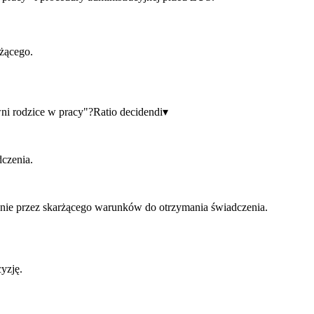
rżącego.
wni rodzice w pracy"?
Ratio decidendi
▾
dczenia.
nienie przez skarżącego warunków do otrzymania świadczenia.
yzję.