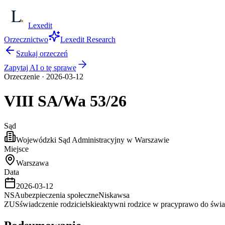
Lexedit
Orzecznictwo
Lexedit Research
Szukaj orzeczeń
Zapytaj AI o tę sprawę
Orzeczenie
·
2026-03-12
VIII SA/Wa
53/26
Sąd
Wojewódzki Sąd Administracyjny w Warszawie
Miejsce
Warszawa
Data
2026-03-12
NSA
ubezpieczenia społeczne
Niska
wsa
ZUS
świadczenie rodzicielskie
aktywni rodzice w pracy
prawo do świ