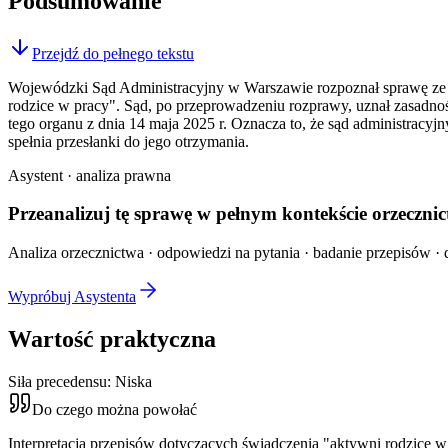
Podsumowanie
Przejdź do pełnego tekstu
Wojewódzki Sąd Administracyjny w Warszawie rozpoznał sprawę ze s
rodzice w pracy". Sąd, po przeprowadzeniu rozprawy, uznał zasadność
tego organu z dnia 14 maja 2025 r. Oznacza to, że sąd administracy
spełnia przesłanki do jego otrzymania.
Asystent · analiza prawna
Przeanalizuj tę sprawę w
pełnym kontekście
orzecznic
Analiza orzecznictwa · odpowiedzi na pytania · badanie przepisów · d
Wypróbuj Asystenta
Wartość praktyczna
Siła precedensu:
Niska
Do czego można powołać
Interpretacja przepisów dotyczących świadczenia "aktywni rodzice w