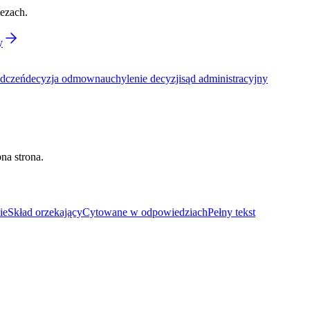
tezach.
y
adczeń
decyzja odmowna
uchylenie decyzji
sąd administracyjny
na strona.
ie
Skład orzekający
Cytowane w odpowiedziach
Pełny tekst