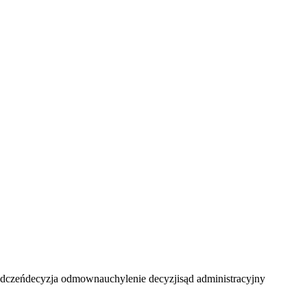
adczeń
decyzja odmowna
uchylenie decyzji
sąd administracyjny