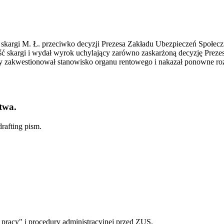
kargi M. Ł. przeciwko decyzji Prezesa Zakładu Ubezpieczeń Społecz
 skargi i wydał wyrok uchylający zarówno zaskarżoną decyzję Prezesa 
jny zakwestionował stanowisko organu rentowego i nakazał ponowne roz
twa.
rafting pism.
 pracy" i procedury administracyjnej przed ZUS.