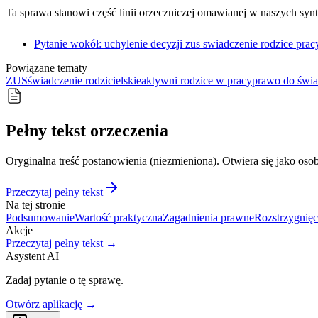
Ta sprawa stanowi część linii orzeczniczej omawianej w naszych syn
Pytanie wokół: uchylenie decyzji zus swiadczenie rodzice prac
Powiązane tematy
ZUS
świadczenie rodzicielskie
aktywni rodzice w pracy
prawo do świ
Pełny tekst orzeczenia
Oryginalna treść postanowienia (niezmieniona). Otwiera się jako osob
Przeczytaj pełny tekst
Na tej stronie
Podsumowanie
Wartość praktyczna
Zagadnienia prawne
Rozstrzygnięc
Akcje
Przeczytaj pełny tekst →
Asystent AI
Zadaj pytanie o tę sprawę.
Otwórz aplikację →