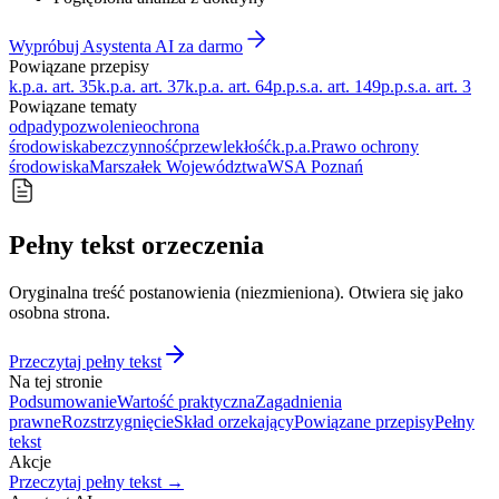
Wypróbuj Asystenta AI za darmo
Powiązane przepisy
k.p.a. art. 35
k.p.a. art. 37
k.p.a. art. 64
p.p.s.a. art. 149
p.p.s.a. art. 3
Powiązane tematy
odpady
pozwolenie
ochrona
środowiska
bezczynność
przewlekłość
k.p.a.
Prawo ochrony
środowiska
Marszałek Województwa
WSA Poznań
Pełny tekst orzeczenia
Oryginalna treść postanowienia (niezmieniona). Otwiera się jako
osobna strona.
Przeczytaj pełny tekst
Na tej stronie
Podsumowanie
Wartość praktyczna
Zagadnienia
prawne
Rozstrzygnięcie
Skład orzekający
Powiązane przepisy
Pełny
tekst
Akcje
Przeczytaj pełny tekst →