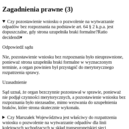
Zagadnienia prawne (
3
)
Czy pozostawienie wniosku o pozwolenie na wytwarzanie
odpadów bez rozpoznania na podstawie art. 64 § 2 k.p.a. jest
dopuszczalne, gdy strona uzupełniła braki formalne?
Ratio
decidendi
▾
Odpowiedź sądu
Nie, pozostawienie wniosku bez rozpoznania było nieuprawnione,
ponieważ strona uzupełniła braki formalne w wyznaczonym
terminie, a organ powinien był przystąpić do merytorycznego
rozpatrzenia sprawy.
Uzasadnienie
Sąd uznał, że organ bezczynnie pozostawał w sprawie, ponieważ
nie podjął czynności merytorycznych, a pozostawienie wniosku bez
rozpoznania było niezasadne, mimo wezwania do uzupełnienia
braków, które strona skutecznie wykonała.
Czy Marszałek Województwa jest właściwy do rozpatrzenia
wniosku o pozwolenie na wytwarzanie odpadów dla linii
kolejowych wchodzących w skład transeuropejskiej sieci