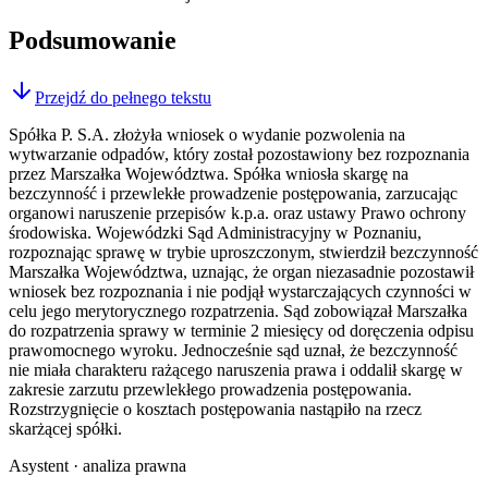
Podsumowanie
Przejdź do pełnego tekstu
Spółka P. S.A. złożyła wniosek o wydanie pozwolenia na
wytwarzanie odpadów, który został pozostawiony bez rozpoznania
przez Marszałka Województwa. Spółka wniosła skargę na
bezczynność i przewlekłe prowadzenie postępowania, zarzucając
organowi naruszenie przepisów k.p.a. oraz ustawy Prawo ochrony
środowiska. Wojewódzki Sąd Administracyjny w Poznaniu,
rozpoznając sprawę w trybie uproszczonym, stwierdził bezczynność
Marszałka Województwa, uznając, że organ niezasadnie pozostawił
wniosek bez rozpoznania i nie podjął wystarczających czynności w
celu jego merytorycznego rozpatrzenia. Sąd zobowiązał Marszałka
do rozpatrzenia sprawy w terminie 2 miesięcy od doręczenia odpisu
prawomocnego wyroku. Jednocześnie sąd uznał, że bezczynność
nie miała charakteru rażącego naruszenia prawa i oddalił skargę w
zakresie zarzutu przewlekłego prowadzenia postępowania.
Rozstrzygnięcie o kosztach postępowania nastąpiło na rzecz
skarżącej spółki.
Asystent · analiza prawna