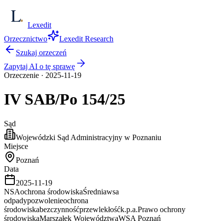
Lexedit
Orzecznictwo
Lexedit Research
Szukaj orzeczeń
Zapytaj AI o tę sprawę
Orzeczenie
·
2025-11-19
IV SAB/Po
154/25
Sąd
Wojewódzki Sąd Administracyjny w Poznaniu
Miejsce
Poznań
Data
2025-11-19
NSA
ochrona środowiska
Średnia
wsa
odpady
pozwolenie
ochrona
środowiska
bezczynność
przewlekłość
k.p.a.
Prawo ochrony
środowiska
Marszałek Województwa
WSA Poznań