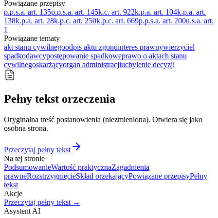
Powiązane przepisy
p.p.s.a. art. 135
p.p.s.a. art. 145
k.c. art. 922
k.p.a. art. 104
k.p.a. art.
138
k.p.a. art. 28
k.p.c. art. 250
k.p.c. art. 669
p.p.s.a. art. 200
u.s.a. art.
1
Powiązane tematy
akt stanu cywilnego
odpis aktu zgonu
interes prawny
wierzyciel
spadkodawcy
postępowanie spadkowe
prawo o aktach stanu
cywilnego
skarżący
organ administracji
uchylenie decyzji
Pełny tekst orzeczenia
Oryginalna treść postanowienia (niezmieniona). Otwiera się jako
osobna strona.
Przeczytaj pełny tekst
Na tej stronie
Podsumowanie
Wartość praktyczna
Zagadnienia
prawne
Rozstrzygnięcie
Skład orzekający
Powiązane przepisy
Pełny
tekst
Akcje
Przeczytaj pełny tekst →
Asystent AI