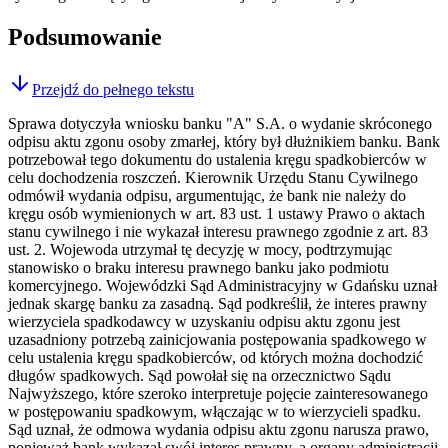
Podsumowanie
Przejdź do pełnego tekstu
Sprawa dotyczyła wniosku banku "A" S.A. o wydanie skróconego
odpisu aktu zgonu osoby zmarłej, który był dłużnikiem banku. Bank
potrzebował tego dokumentu do ustalenia kręgu spadkobierców w
celu dochodzenia roszczeń. Kierownik Urzędu Stanu Cywilnego
odmówił wydania odpisu, argumentując, że bank nie należy do
kręgu osób wymienionych w art. 83 ust. 1 ustawy Prawo o aktach
stanu cywilnego i nie wykazał interesu prawnego zgodnie z art. 83
ust. 2. Wojewoda utrzymał tę decyzję w mocy, podtrzymując
stanowisko o braku interesu prawnego banku jako podmiotu
komercyjnego. Wojewódzki Sąd Administracyjny w Gdańsku uznał
jednak skargę banku za zasadną. Sąd podkreślił, że interes prawny
wierzyciela spadkodawcy w uzyskaniu odpisu aktu zgonu jest
uzasadniony potrzebą zainicjowania postępowania spadkowego w
celu ustalenia kręgu spadkobierców, od których można dochodzić
długów spadkowych. Sąd powołał się na orzecznictwo Sądu
Najwyższego, które szeroko interpretuje pojęcie zainteresowanego
w postępowaniu spadkowym, włączając w to wierzycieli spadku.
Sąd uznał, że odmowa wydania odpisu aktu zgonu narusza prawo,
ponieważ bank wykazał swój interes prawny, a organy administracji