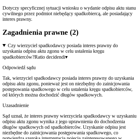
Dotyczy specyficznej sytuacji wniosku o wydanie odpisu aktu stanu
cywilnego przez podmiot niebędący spadkobiercą, ale posiadający
interes prawny.
Zagadnienia prawne (
2
)
Czy wierzyciel spadkodawcy posiada interes prawny do
uzyskania odpisu aktu zgonu w celu ustalenia kręgu
spadkobierców?
Ratio decidendi
▾
Odpowiedź sądu
Tak, wierzyciel spadkodawcy posiada interes prawny do uzyskania
odpisu aktu zgonu, ponieważ jest on niezbędny do zainicjowania
postępowania spadkowego w celu ustalenia kręgu spadkobierców,
od których można dochodzić długów spadkowych.
Uzasadnienie
Sąd uznał, że interes prawny wierzyciela spadkodawcy w uzyskaniu
odpisu aktu zgonu wynika z jego uprawnienia do dochodzenia
długów spadkowych od spadkobierców. Uzyskanie odpisu jest
niezbędne do zainicjowania postępowania spadkowego, co
potwierdza szeroka interpretacja pojęcia zainteresowanego w