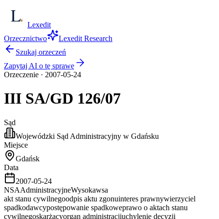
Lexedit
Orzecznictwo
Lexedit Research
Szukaj orzeczeń
Zapytaj AI o tę sprawę
Orzeczenie
·
2007-05-24
III SA/GD
126/07
Sąd
Wojewódzki Sąd Administracyjny w Gdańsku
Miejsce
Gdańsk
Data
2007-05-24
NSA
Administracyjne
Wysoka
wsa
akt stanu cywilnego
odpis aktu zgonu
interes prawny
wierzyciel
spadkodawcy
postępowanie spadkowe
prawo o aktach stanu
cywilnego
skarżący
organ administracji
uchylenie decyzji