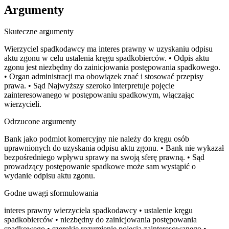
Argumenty
Skuteczne argumenty
Wierzyciel spadkodawcy ma interes prawny w uzyskaniu odpisu
aktu zgonu w celu ustalenia kręgu spadkobierców. • Odpis aktu
zgonu jest niezbędny do zainicjowania postępowania spadkowego.
• Organ administracji ma obowiązek znać i stosować przepisy
prawa. • Sąd Najwyższy szeroko interpretuje pojęcie
zainteresowanego w postępowaniu spadkowym, włączając
wierzycieli.
Odrzucone argumenty
Bank jako podmiot komercyjny nie należy do kręgu osób
uprawnionych do uzyskania odpisu aktu zgonu. • Bank nie wykazał
bezpośredniego wpływu sprawy na swoją sferę prawną. • Sąd
prowadzący postępowanie spadkowe może sam wystąpić o
wydanie odpisu aktu zgonu.
Godne uwagi sformułowania
interes prawny wierzyciela spadkodawcy • ustalenie kręgu
spadkobierców • niezbędny do zainicjowania postępowania
spadkowego • szerokie rozumienie pojęcia zainteresowanego •