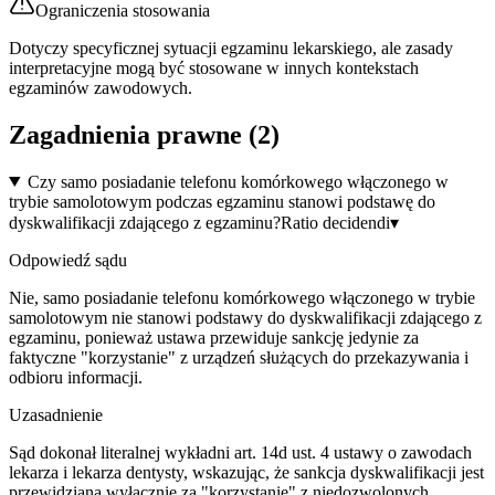
Ograniczenia stosowania
Dotyczy specyficznej sytuacji egzaminu lekarskiego, ale zasady
interpretacyjne mogą być stosowane w innych kontekstach
egzaminów zawodowych.
Zagadnienia prawne (
2
)
Czy samo posiadanie telefonu komórkowego włączonego w
trybie samolotowym podczas egzaminu stanowi podstawę do
dyskwalifikacji zdającego z egzaminu?
Ratio decidendi
▾
Odpowiedź sądu
Nie, samo posiadanie telefonu komórkowego włączonego w trybie
samolotowym nie stanowi podstawy do dyskwalifikacji zdającego z
egzaminu, ponieważ ustawa przewiduje sankcję jedynie za
faktyczne "korzystanie" z urządzeń służących do przekazywania i
odbioru informacji.
Uzasadnienie
Sąd dokonał literalnej wykładni art. 14d ust. 4 ustawy o zawodach
lekarza i lekarza dentysty, wskazując, że sankcja dyskwalifikacji jest
przewidziana wyłącznie za "korzystanie" z niedozwolonych