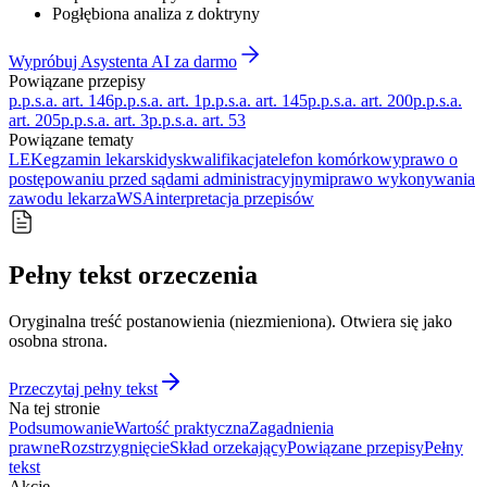
Pogłębiona analiza z doktryny
Wypróbuj Asystenta AI za darmo
Powiązane przepisy
p.p.s.a. art. 146
p.p.s.a. art. 1
p.p.s.a. art. 145
p.p.s.a. art. 200
p.p.s.a.
art. 205
p.p.s.a. art. 3
p.p.s.a. art. 53
Powiązane tematy
LEK
egzamin lekarski
dyskwalifikacja
telefon komórkowy
prawo o
postępowaniu przed sądami administracyjnymi
prawo wykonywania
zawodu lekarza
WSA
interpretacja przepisów
Pełny tekst orzeczenia
Oryginalna treść postanowienia (niezmieniona). Otwiera się jako
osobna strona.
Przeczytaj pełny tekst
Na tej stronie
Podsumowanie
Wartość praktyczna
Zagadnienia
prawne
Rozstrzygnięcie
Skład orzekający
Powiązane przepisy
Pełny
tekst
Akcje