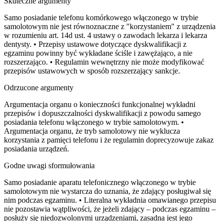
Skuteczne argumenty
Samo posiadanie telefonu komórkowego włączonego w trybie
samolotowym nie jest równoznaczne z "korzystaniem" z urządzenia
w rozumieniu art. 14d ust. 4 ustawy o zawodach lekarza i lekarza
dentysty. • Przepisy ustawowe dotyczące dyskwalifikacji z
egzaminu powinny być wykładane ściśle i zawężająco, a nie
rozszerzająco. • Regulamin wewnętrzny nie może modyfikować
przepisów ustawowych w sposób rozszerzający sankcje.
Odrzucone argumenty
Argumentacja organu o konieczności funkcjonalnej wykładni
przepisów i dopuszczalności dyskwalifikacji z powodu samego
posiadania telefonu włączonego w trybie samolotowym. •
Argumentacja organu, że tryb samolotowy nie wyklucza
korzystania z pamięci telefonu i że regulamin doprecyzowuje zakaz
posiadania urządzeń.
Godne uwagi sformułowania
Samo posiadanie aparatu telefonicznego włączonego w trybie
samolotowym nie wystarcza do uznania, że zdający posługiwał się
nim podczas egzaminu. • Literalna wykładnia omawianego przepisu
nie pozostawia wątpliwości, że jeżeli zdający – podczas egzaminu –
posłuży się niedozwolonymi urządzeniami, zasadna jest jego