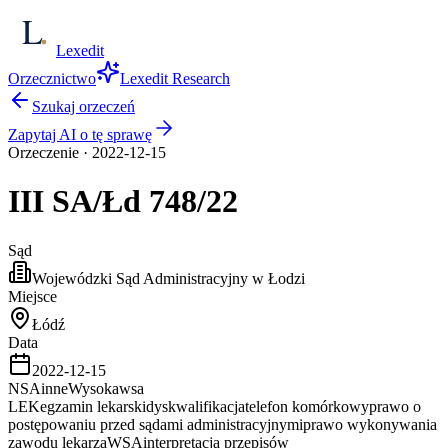
Lexedit
Orzecznictwo
Lexedit Research
Szukaj orzeczeń
Zapytaj AI o tę sprawę
Orzeczenie
·
2022-12-15
III SA/Łd
748/22
Sąd
Wojewódzki Sąd Administracyjny w Łodzi
Miejsce
Łódź
Data
2022-12-15
NSA
inne
Wysoka
wsa
LEK
egzamin lekarski
dyskwalifikacja
telefon komórkowy
prawo o
postępowaniu przed sądami administracyjnymi
prawo wykonywania
zawodu lekarza
WSA
interpretacja przepisów