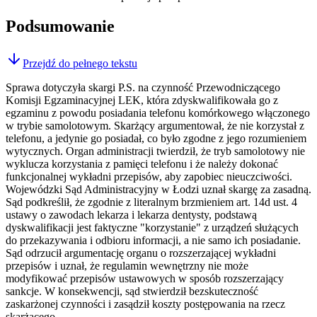
Podsumowanie
Przejdź do pełnego tekstu
Sprawa dotyczyła skargi P.S. na czynność Przewodniczącego
Komisji Egzaminacyjnej LEK, która zdyskwalifikowała go z
egzaminu z powodu posiadania telefonu komórkowego włączonego
w trybie samolotowym. Skarżący argumentował, że nie korzystał z
telefonu, a jedynie go posiadał, co było zgodne z jego rozumieniem
wytycznych. Organ administracji twierdził, że tryb samolotowy nie
wyklucza korzystania z pamięci telefonu i że należy dokonać
funkcjonalnej wykładni przepisów, aby zapobiec nieuczciwości.
Wojewódzki Sąd Administracyjny w Łodzi uznał skargę za zasadną.
Sąd podkreślił, że zgodnie z literalnym brzmieniem art. 14d ust. 4
ustawy o zawodach lekarza i lekarza dentysty, podstawą
dyskwalifikacji jest faktyczne "korzystanie" z urządzeń służących
do przekazywania i odbioru informacji, a nie samo ich posiadanie.
Sąd odrzucił argumentację organu o rozszerzającej wykładni
przepisów i uznał, że regulamin wewnętrzny nie może
modyfikować przepisów ustawowych w sposób rozszerzający
sankcje. W konsekwencji, sąd stwierdził bezskuteczność
zaskarżonej czynności i zasądził koszty postępowania na rzecz
skarżącego.