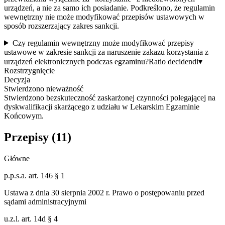
urządzeń, a nie za samo ich posiadanie. Podkreślono, że regulamin
wewnętrzny nie może modyfikować przepisów ustawowych w
sposób rozszerzający zakres sankcji.
Czy regulamin wewnętrzny może modyfikować przepisy
ustawowe w zakresie sankcji za naruszenie zakazu korzystania z
urządzeń elektronicznych podczas egzaminu?
Ratio decidendi
▾
Rozstrzygnięcie
Decyzja
Stwierdzono nieważność
Stwierdzono bezskuteczność zaskarżonej czynności polegającej na
dyskwalifikacji skarżącego z udziału w Lekarskim Egzaminie
Końcowym.
Przepisy (
11
)
Główne
p.p.s.a. art. 146 § 1
Ustawa z dnia 30 sierpnia 2002 r. Prawo o postępowaniu przed
sądami administracyjnymi
u.z.l. art. 14d § 4