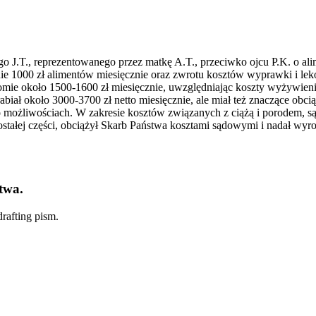
J.T., reprezentowanego przez matkę A.T., przeciwko ojcu P.K. o alim
nie 1000 zł alimentów miesięcznie oraz zwrotu kosztów wyprawki i le
omie około 1500-1600 zł miesięcznie, uwzględniając koszty wyżywienia
iał około 3000-3700 zł netto miesięcznie, ale miał też znaczące obc
o możliwościach. W zakresie kosztów związanych z ciążą i porodem, są
stałej części, obciążył Skarb Państwa kosztami sądowymi i nadał wyr
twa.
rafting pism.