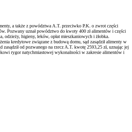
enty, a także z powództwa A.T. przeciwko P.K. o zwrot części
ków. Pozwany uznał powództwo do kwoty 400 zł alimentów i części
, odzieży, higieny, leków, opłat mieszkaniowych i żłobka.
iążenia kredytowe związane z budową domu, sąd zasądził alimenty w
d zasądził od pozwanego na rzecz A.T. kwotę 2593,25 zł, uznając jej
okowi rygor natychmiastowej wykonalności w zakresie alimentów i