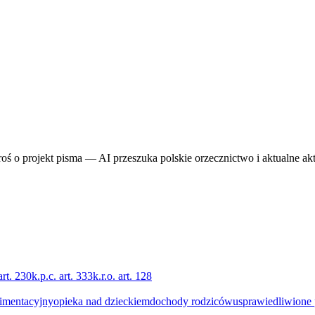
proś o projekt pisma — AI przeszuka polskie orzecznictwo i aktualne ak
art. 230
k.p.c. art. 333
k.r.o. art. 128
imentacyjny
opieka nad dzieckiem
dochody rodziców
usprawiedliwione 