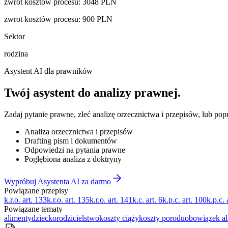
zwrot kosztów procesu
:
3048
PLN
zwrot kosztów procesu
:
900
PLN
Sektor
rodzina
Asystent AI dla prawników
Twój asystent do
analizy prawnej
.
Zadaj pytanie prawne, zleć analizę orzecznictwa i przepisów, lub po
Analiza orzecznictwa i przepisów
Drafting pism i dokumentów
Odpowiedzi na pytania prawne
Pogłębiona analiza z doktryny
Wypróbuj Asystenta AI za darmo
Powiązane przepisy
k.r.o. art. 133
k.r.o. art. 135
k.r.o. art. 141
k.c. art. 6
k.p.c. art. 100
k.p.c. 
Powiązane tematy
alimenty
dziecko
rodzicielstwo
koszty ciąży
koszty porodu
obowiązek al