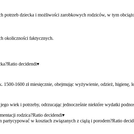
h potrzeb dziecka i możliwości zarobkowych rodziców, w tym obciążo
ch okoliczności faktycznych.
cka?
Ratio decidendi
▾
k. 1500-1600 zł miesięcznie, obejmując wyżywienie, odzież, higienę, le
jego wiek i potrzeby, odrzucając jednocześnie niektóre wydatki podno
mentacji rodzica?
Ratio decidendi
▾
en partycypować w kosztach związanych z ciążą i porodem?
Ratio decid