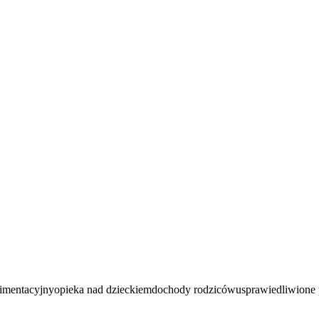
imentacyjny
opieka nad dzieckiem
dochody rodziców
usprawiedliwione 