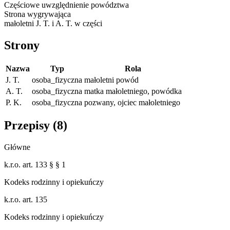
Częściowe uwzględnienie powództwa
Strona wygrywająca
małoletni J. T. i A. T. w części
Strony
Nazwa
Typ
Rola
J. T.
osoba_fizyczna
małoletni powód
A. T.
osoba_fizyczna
matka małoletniego, powódka
P. K.
osoba_fizyczna
pozwany, ojciec małoletniego
Przepisy (
8
)
Główne
k.r.o. art. 133 § § 1
Kodeks rodzinny i opiekuńczy
k.r.o. art. 135
Kodeks rodzinny i opiekuńczy