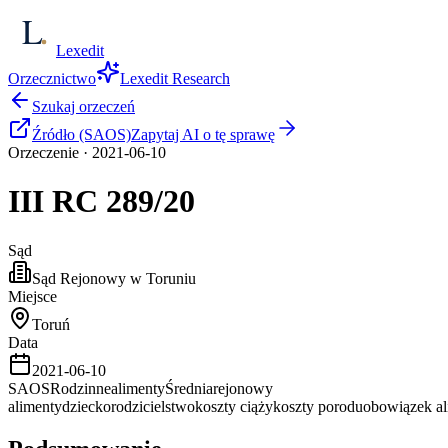
Lexedit
Orzecznictwo
Lexedit Research
Szukaj orzeczeń
Źródło (SAOS)
Zapytaj AI o tę sprawę
Orzeczenie
·
2021-06-10
III RC
289/20
Sąd
Sąd Rejonowy w Toruniu
Miejsce
Toruń
Data
2021-06-10
SAOS
Rodzinne
alimenty
Średnia
rejonowy
alimenty
dziecko
rodzicielstwo
koszty ciąży
koszty porodu
obowiązek al