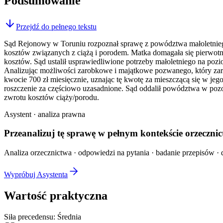
Podsumowanie
Przejdź do pełnego tekstu
Sąd Rejonowy w Toruniu rozpoznał sprawę z powództwa małoletniego 
kosztów związanych z ciążą i porodem. Matka domagała się pierwot
kosztów. Sąd ustalił usprawiedliwione potrzeby małoletniego na pozi
Analizując możliwości zarobkowe i majątkowe pozwanego, który zarab
kwocie 700 zł miesięcznie, uznając tę kwotę za mieszczącą się w jeg
roszczenie za częściowo uzasadnione. Sąd oddalił powództwa w pozo
zwrotu kosztów ciąży/porodu.
Asystent · analiza prawna
Przeanalizuj tę sprawę w
pełnym kontekście
orzecznic
Analiza orzecznictwa · odpowiedzi na pytania · badanie przepisów · d
Wypróbuj Asystenta
Wartość praktyczna
Siła precedensu:
Średnia