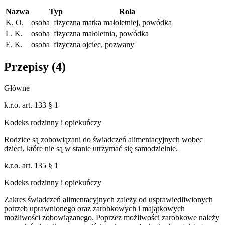
Nazwa
Typ
Rola
K. O.
osoba_fizyczna
matka małoletniej, powódka
L. K.
osoba_fizyczna
małoletnia, powódka
E. K.
osoba_fizyczna
ojciec, pozwany
Przepisy (
4
)
Główne
k.r.o. art. 133 § 1
Kodeks rodzinny i opiekuńczy
Rodzice są zobowiązani do świadczeń alimentacyjnych wobec
dzieci, które nie są w stanie utrzymać się samodzielnie.
k.r.o. art. 135 § 1
Kodeks rodzinny i opiekuńczy
Zakres świadczeń alimentacyjnych zależy od usprawiedliwionych
potrzeb uprawnionego oraz zarobkowych i majątkowych
możliwości zobowiązanego. Poprzez możliwości zarobkowe należy