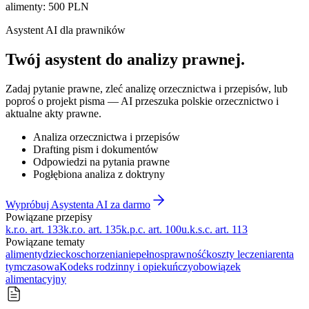
alimenty
:
500
PLN
Asystent AI dla prawników
Twój asystent do
analizy prawnej
.
Zadaj pytanie prawne, zleć analizę orzecznictwa i przepisów, lub
poproś o projekt pisma — AI przeszuka polskie orzecznictwo i
aktualne akty prawne.
Analiza orzecznictwa i przepisów
Drafting pism i dokumentów
Odpowiedzi na pytania prawne
Pogłębiona analiza z doktryny
Wypróbuj Asystenta AI za darmo
Powiązane przepisy
k.r.o. art. 133
k.r.o. art. 135
k.p.c. art. 100
u.k.s.c. art. 113
Powiązane tematy
alimenty
dziecko
schorzenia
niepełnosprawność
koszty leczenia
renta
tymczasowa
Kodeks rodzinny i opiekuńczy
obowiązek
alimentacyjny