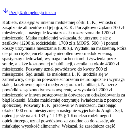
Przejdź do pełnego tekstu
Kobieta, działając w imieniu małoletniej córki L. K., wniosła o
zasądzenie alimentów od jej ojca, E. K. Początkowo żądano 700 zł
miesięcznie, a następnie kwota została rozszerzona do 1200 zł
miesięcznie. Matka małoletniej wskazała, że utrzymuje się z
zasiłków (1200 zł rodzicielski, 1700 zł z MOPS, 500+) i ponosi
koszty utrzymania mieszkania (800 zł). Wydatki na małoletnią, która
cierpi na ciężką encefalopatię niedotleniowo-niedokrwienną,
spastyczny niedowład, wymaga tracheostomii i żywienia przez
sondę, a także kosztownej rehabilitacji, oceniła na około 4300 zł
miesięcznie. Pozwany uznał powództwo do kwoty 500 zł
miesięcznie. Sąd ustalił, że małoletnia L. K. urodziła się w
zamartwicy, cierpi na poważne schorzenia neurologiczne i wymaga
stałej, kosztownej opieki medycznej oraz rehabilitacji. Na rzecz
powódki zasądzono tymczasową rentę w wysokości 2000 zł
miesięcznie w innym postępowaniu dotyczącym odszkodowania za
błąd lekarski. Matka małoletniej otrzymuje świadczenia z pomocy
społecznej. Pozwany E. K. pracował w Niemczech, zarabiając
około 1000 euro miesięcznie, a następnie wyjechał do Anglii. Sąd,
opierając się na art. 133 § 1 i 135 § 1 Kodeksu rodzinnego i
opiekuńczego, uznał powództwo za zasadne co do zasady, ale
miarkując wysokość alimentów. Wskazał, że zasadnicza część