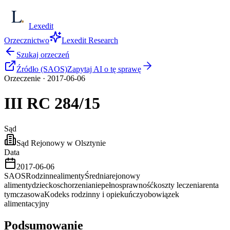
Lexedit
Orzecznictwo
Lexedit Research
Szukaj orzeczeń
Źródło (SAOS)
Zapytaj AI o tę sprawę
Orzeczenie
·
2017-06-06
III RC
284/15
Sąd
Sąd Rejonowy w Olsztynie
Data
2017-06-06
SAOS
Rodzinne
alimenty
Średnia
rejonowy
alimenty
dziecko
schorzenia
niepełnosprawność
koszty leczenia
renta
tymczasowa
Kodeks rodzinny i opiekuńczy
obowiązek
alimentacyjny
Podsumowanie