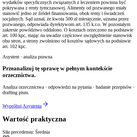
wydatków specyficznych związanych z leczeniem powinna być
pokrywana z renty tymczasowej. Alimenty od pozwanego miały
stanowić jedno ze źródeł finansowania, obok renty i świadczeń
socjalnych. Sąd uznał, że kwota 500 zł miesięcznie, uznana przez
pozwanego, odpowiada dyrektywom art. 135 k.r.o. W pozostałym
zakresie powództwo oddalono. O kosztach orzeczono na podstawie
art. 100 kpc, mając na uwadze częściowe uwzględnienie stanowisk
obu stron, a strony zwolniono od kosztów sądowych na podstawie
art. 102 kpc.
Asystent · analiza prawna
Przeanalizuj tę sprawę w
pełnym kontekście
orzecznictwa.
Analiza orzecznictwa · odpowiedzi na pytania · badanie przepisów ·
drafting pism.
Wypróbuj Asystenta
Wartość praktyczna
Siła precedensu:
Średnia