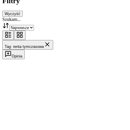
Filtry
Wyczyść
Szukam...
Tag: renta tymczasowa
Opinia