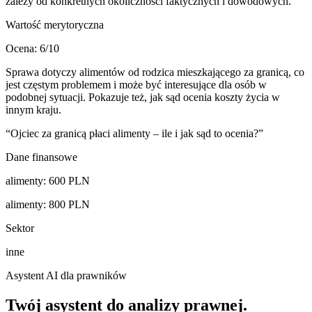
zależy od konkretnych okoliczności faktycznych i dowodowych.
Wartość merytoryczna
Ocena:
6
/10
Sprawa dotyczy alimentów od rodzica mieszkającego za granicą, co
jest częstym problemem i może być interesujące dla osób w
podobnej sytuacji. Pokazuje też, jak sąd ocenia koszty życia w
innym kraju.
“
Ojciec za granicą płaci alimenty – ile i jak sąd to ocenia?
”
Dane finansowe
alimenty
:
600
PLN
alimenty
:
800
PLN
Sektor
inne
Asystent AI dla prawników
Twój asystent do
analizy prawnej
.