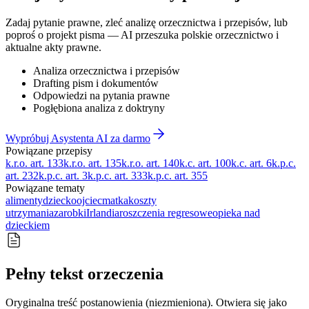
Zadaj pytanie prawne, zleć analizę orzecznictwa i przepisów, lub
poproś o projekt pisma — AI przeszuka polskie orzecznictwo i
aktualne akty prawne.
Analiza orzecznictwa i przepisów
Drafting pism i dokumentów
Odpowiedzi na pytania prawne
Pogłębiona analiza z doktryny
Wypróbuj Asystenta AI za darmo
Powiązane przepisy
k.r.o. art. 133
k.r.o. art. 135
k.r.o. art. 140
k.c. art. 100
k.c. art. 6
k.p.c.
art. 232
k.p.c. art. 3
k.p.c. art. 333
k.p.c. art. 355
Powiązane tematy
alimenty
dziecko
ojciec
matka
koszty
utrzymania
zarobki
Irlandia
roszczenia regresowe
opieka nad
dzieckiem
Pełny tekst orzeczenia
Oryginalna treść postanowienia (niezmieniona). Otwiera się jako