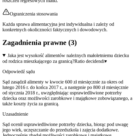
roszczeń regresowych matki.
Ograniczenia stosowania
Każda sprawa alimentacyjna jest indywidualna i zależy od
konkretnych okoliczności faktycznych i dowodowych.
Zagadnienia prawne (
3
)
Jaka jest wysokość alimentów należnych małoletniemu dziecku
od rodzica mieszkającego za granicą?
Ratio decidendi
▾
Odpowiedź sądu
Sąd zasądził alimenty w kwocie 600 zł miesięcznie za okres od
lutego 2016 r. do końca 2017 r., a następnie po 800 zł miesięcznie
od stycznia 2018 r., uwzględniając usprawiedliwione potrzeby
dziecka oraz możliwości zarobkowe i majątkowe zobowiązanego, a
także koszty życia za granicą.
Uzasadnienie
Sąd ocenił usprawiedliwione potrzeby dziecka, biorąc pod uwagę
jego wiek, uczęszczanie do przedszkola i zajęcia dodatkowe.
Jednocześnie zbadał możliwości zarobkowe i majątkowe