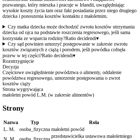
pozwanego, który mieszka i pracuje w Irlandii, uwzględniając
wysokie koszty życia tam oraz fakt posiadania przez niego drugiego
dziecka i ponoszenia kosztów kontaktu z małoletnim.
Czy matka dziecka może dochodzić zwrotu kosztów utrzymania
dziecka od ojca na podstawie roszczenia regresowego, jeśli sama
korzystała ze wsparcia rodziny?
Ratio decidendi
▾
Czy sąd powinien umorzyć postępowanie w zakresie zwrotu
kosztów związanych z ciążą i porodem, jeśli powódka cofnęła
pozew w tej części?
Ratio decidendi
▾
Rozstrzygnięcie
Decyzja
Częściowe uwzględnienie powództwa o alimenty, oddalenie
powództwa regresowego, umorzenie postępowania o zwrot
kosztów ciąży
Strona wygrywająca
małoletni powód L.M. (w zakresie alimentów)
Strony
Nazwa
Typ
Rola
L. M.
osoba_fizyczna
małoletni powód
przedstawicielka ustawowa małoletniego
N. M.
osoba_fizyczna