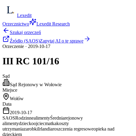
Lexedit
Orzecznictwo
Lexedit Research
Szukaj orzeczeń
Źródło (SAOS)
Zapytaj AI o tę sprawę
Orzeczenie
·
2019-10-17
III RC
101/16
Sąd
Sąd Rejonowy w Wołowie
Miejsce
Wołów
Data
2019-10-17
SAOS
Rodzinne
alimenty
Średnia
rejonowy
alimenty
dziecko
ojciec
matka
koszty
utrzymania
zarobki
Irlandia
roszczenia regresowe
opieka nad
dzieckiem