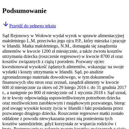
Podsumowanie
Przejdź do pełnego tekstu
Sąd Rejonowy w Wołowie wydał wyrok w sprawie alimentacyjnej
małoletniego L.M. przeciwko jego ojcu P.P., który mieszka i pracuje
w Irlandii. Matka małoletniego, N.M., domagała się zasądzenia
alimentów w kwocie 1200 zł miesięcznie, a także zwrotu kosztów
utrzymania dziecka (roszczenie regresowe) w kwocie 8700 zł oraz
kosztów związanych z ciążą i porodem. Pozwany ojciec
kwestionował wysokość żądanych alimentów, wskazując na swoje
wydatki i koszty utrzymania w Irlandii. Sąd, po analizie
zgromadzonego materiału dowodowego, w tym dokumentów
finansowych obu stron oraz zeznań, zasądził alimenty w kwocie
600 zł miesięcznie za okres od 29 lutego 2016 r. do 31 grudnia 2017
r., a następnie po 800 zł miesięcznie od 1 stycznia 2018 r. Sąd uznał,
że te kwoty odpowiadają usprawiedliwionym potrzebom dziecka
oraz możliwościom zarobkowym i majątkowym pozwanego, biorąc
pod uwagę wysokie koszty życia w Irlandii i fakt posiadania przez
pozwanego drugiego dziecka. Roszczenie regresowe matki zostało
oddalone z powodu niewykazania przez nią poniesienia tych
kosztów samodzielnie, gdyż korzystała ze wsparcia rodziców i
brata. Postępowanie w zakresie zwrotu kosztów związanych z ciążą