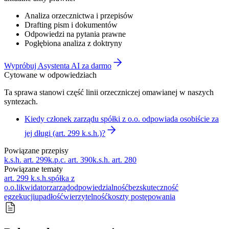
Analiza orzecznictwa i przepisów
Drafting pism i dokumentów
Odpowiedzi na pytania prawne
Pogłębiona analiza z doktryny
Wypróbuj Asystenta AI za darmo
Cytowane w odpowiedziach
Ta sprawa stanowi część linii orzeczniczej omawianej w naszych
syntezach.
Kiedy członek zarządu spółki z o.o. odpowiada osobiście za
jej długi (art. 299 k.s.h.)?
Powiązane przepisy
k.s.h. art. 299
k.p.c. art. 390
k.s.h. art. 280
Powiązane tematy
art. 299 k.s.h.
spółka z
o.o.
likwidator
zarząd
odpowiedzialność
bezskuteczność
egzekucji
upadłość
wierzytelność
koszty postępowania