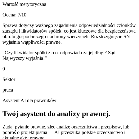
Wartość merytoryczna
Ocena:
7
/10
Sprawa dotyczy ważnego zagadnienia odpowiedzialności członków
zarządu i likwidatorów spółek, co jest kluczowe dla bezpieczeństwa
obrotu gospodarczego i ochrony wierzycieli. Rozstrzygnięcie SN
wyjaśnia wątpliwości prawne.
“
Czy likwidator spółki z o.o. odpowiada za jej długi? Sąd
Najwyższy wyjaśnia!
”
0
Sektor
praca
Asystent AI dla prawników
Twój asystent do
analizy prawnej
.
Zadaj pytanie prawne, zleć analizę orzecznictwa i przepisów, lub
poproś o projekt pisma — AI przeszuka polskie orzecznictwo i
aktualne akty prawne.