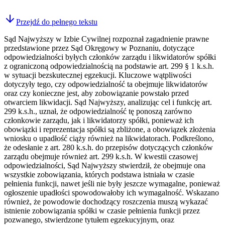
Przejdź do pełnego tekstu
Sąd Najwyższy w Izbie Cywilnej rozpoznał zagadnienie prawne
przedstawione przez Sąd Okręgowy w Poznaniu, dotyczące
odpowiedzialności byłych członków zarządu i likwidatorów spółki
z ograniczoną odpowiedzialnością na podstawie art. 299 § 1 k.s.h.
w sytuacji bezskutecznej egzekucji. Kluczowe wątpliwości
dotyczyły tego, czy odpowiedzialność ta obejmuje likwidatorów
oraz czy konieczne jest, aby zobowiązanie powstało przed
otwarciem likwidacji. Sąd Najwyższy, analizując cel i funkcję art.
299 k.s.h., uznał, że odpowiedzialność tę ponoszą zarówno
członkowie zarządu, jak i likwidatorzy spółki, ponieważ ich
obowiązki i reprezentacja spółki są zbliżone, a obowiązek złożenia
wniosku o upadłość ciąży również na likwidatorach. Podkreślono,
że odesłanie z art. 280 k.s.h. do przepisów dotyczących członków
zarządu obejmuje również art. 299 k.s.h. W kwestii czasowej
odpowiedzialności, Sąd Najwyższy stwierdził, że obejmuje ona
wszystkie zobowiązania, których podstawa istniała w czasie
pełnienia funkcji, nawet jeśli nie były jeszcze wymagalne, ponieważ
ogłoszenie upadłości spowodowałoby ich wymagalność. Wskazano
również, że powodowie dochodzący roszczenia muszą wykazać
istnienie zobowiązania spółki w czasie pełnienia funkcji przez
pozwanego, stwierdzone tytułem egzekucyjnym, oraz