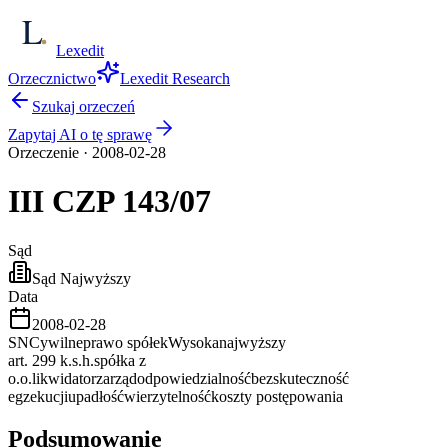
Lexedit
Orzecznictwo
Lexedit Research
Szukaj orzeczeń
Zapytaj AI o tę sprawę
Orzeczenie
·
2008-02-28
III CZP
143/07
Sąd
Sąd Najwyższy
Data
2008-02-28
SN
Cywilne
prawo spółek
Wysoka
najwyższy
art. 299 k.s.h.
spółka z
o.o.
likwidator
zarząd
odpowiedzialność
bezskuteczność
egzekucji
upadłość
wierzytelność
koszty postępowania
Podsumowanie