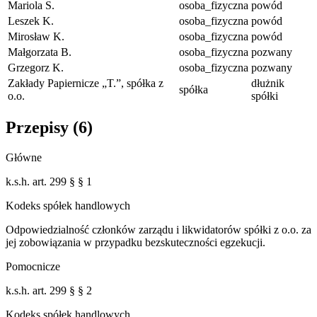
Mariola S.
osoba_fizyczna
powód
Leszek K.
osoba_fizyczna
powód
Mirosław K.
osoba_fizyczna
powód
Małgorzata B.
osoba_fizyczna
pozwany
Grzegorz K.
osoba_fizyczna
pozwany
Zakłady Papiernicze „T.”, spółka z
dłużnik
spółka
o.o.
spółki
Przepisy (
6
)
Główne
k.s.h. art. 299 § § 1
Kodeks spółek handlowych
Odpowiedzialność członków zarządu i likwidatorów spółki z o.o. za
jej zobowiązania w przypadku bezskuteczności egzekucji.
Pomocnicze
k.s.h. art. 299 § § 2
Kodeks spółek handlowych