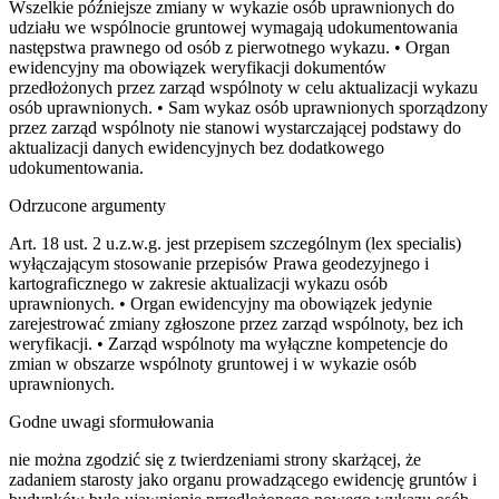
Wszelkie późniejsze zmiany w wykazie osób uprawnionych do
udziału we wspólnocie gruntowej wymagają udokumentowania
następstwa prawnego od osób z pierwotnego wykazu. • Organ
ewidencyjny ma obowiązek weryfikacji dokumentów
przedłożonych przez zarząd wspólnoty w celu aktualizacji wykazu
osób uprawnionych. • Sam wykaz osób uprawnionych sporządzony
przez zarząd wspólnoty nie stanowi wystarczającej podstawy do
aktualizacji danych ewidencyjnych bez dodatkowego
udokumentowania.
Odrzucone argumenty
Art. 18 ust. 2 u.z.w.g. jest przepisem szczególnym (lex specialis)
wyłączającym stosowanie przepisów Prawa geodezyjnego i
kartograficznego w zakresie aktualizacji wykazu osób
uprawnionych. • Organ ewidencyjny ma obowiązek jedynie
zarejestrować zmiany zgłoszone przez zarząd wspólnoty, bez ich
weryfikacji. • Zarząd wspólnoty ma wyłączne kompetencje do
zmian w obszarze wspólnoty gruntowej i w wykazie osób
uprawnionych.
Godne uwagi sformułowania
nie można zgodzić się z twierdzeniami strony skarżącej, że
zadaniem starosty jako organu prowadzącego ewidencję gruntów i