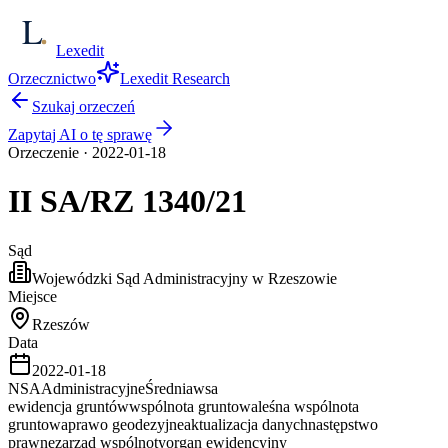
Lexedit
Orzecznictwo
Lexedit Research
Szukaj orzeczeń
Zapytaj AI o tę sprawę
Orzeczenie
·
2022-01-18
II SA/RZ
1340/21
Sąd
Wojewódzki Sąd Administracyjny w Rzeszowie
Miejsce
Rzeszów
Data
2022-01-18
NSA
Administracyjne
Średnia
wsa
ewidencja gruntów
wspólnota gruntowa
leśna wspólnota
gruntowa
prawo geodezyjne
aktualizacja danych
następstwo
prawne
zarząd wspólnoty
organ ewidencyjny