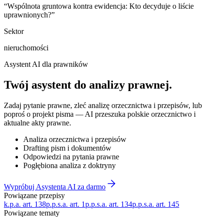
“
Wspólnota gruntowa kontra ewidencja: Kto decyduje o liście
uprawnionych?
”
Sektor
nieruchomości
Asystent AI dla prawników
Twój asystent do
analizy prawnej
.
Zadaj pytanie prawne, zleć analizę orzecznictwa i przepisów, lub
poproś o projekt pisma — AI przeszuka polskie orzecznictwo i
aktualne akty prawne.
Analiza orzecznictwa i przepisów
Drafting pism i dokumentów
Odpowiedzi na pytania prawne
Pogłębiona analiza z doktryny
Wypróbuj Asystenta AI za darmo
Powiązane przepisy
k.p.a. art. 138
p.p.s.a. art. 1
p.p.s.a. art. 134
p.p.s.a. art. 145
Powiązane tematy