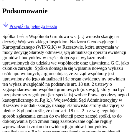
Podsumowanie
Przejdź do pełnego tekstu
Spółka Leśna Wspólnota Gruntowa wsi [...] wniosła skargę na
decyzję Wojewódzkiego Inspektora Nadzoru Geodezyjnego i
Kartograficznego (WINGiK) w Rzeszowie, która utrzymała w
mocy decyzję Starosty odmawiającą aktualizacji operatu ewidencji
gruntów i budynków w części dotyczącej wykazu osób
uprawnionych do udziału we wspólnocie oraz ujawnienia G.C. jako
członka zarządu. Spółka domagała się wpisania nowego wykazu
osób uprawnionych, argumentując, że zarząd wspólnoty jest
uprawniony do jego aktualizacji i że organ ewidencyjny powinien
ten wykaz uwzględnić na podstawie art. 18 ust. 2 ustawy o
zagospodarowaniu wspólnot gruntowych (u.z.w.g.), który ma być
przepisem szczególnym (lex specialis) wobec Prawa geodezyjnego i
kartograficznego (u.P.g.k.). Wojewódzki Sąd Administracyjny w
Rzeszowie oddalił skargę, uznając stanowisko strony skarżącej za
błędne. Sąd podkreślił, że choć art. 18 ust. 2 u.z.w.g. reguluje
sposób zgłaszania zmian do ewidencji przez zarząd spółki, to do
dokonywania tych zmian mają zastosowanie ogólne reguły
wprowadzania zmian do ewidencji gruntów i budynków
wynikające z u.P.g.k. oraz rozporządzenia w sprawie ewidencji