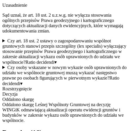
Uzasadnienie
Sąd uznał, że art. 18 ust. 2 u.z.w.g. nie wyłącza stosowania
ogólnych przepisów Prawa geodezyjnego i kartograficznego
dotyczących aktualizacji danych ewidencyjnych, które wymagają
udokumentowania zmian.
Czy art. 18 ust. 2 ustawy o zagospodarowaniu wspólnot
gruntowych stanowi przepis szczególny (lex specialis) wyłączający
stosowanie przepisów Prawa geodezyjnego i kartograficznego w
zakresie aktualizacji wykazu osób uprawnionych do udziału we
wspólnocie?
Ratio decidendi
▾
Czy osoby wskazane w nowym wykazie osób uprawnionych do
udziału we wspólnocie gruntowej muszą wykazać następstwo
prawne po osobach figurujących w pierwotnym wykazie?
Ratio
decidendi
▾
Rozstrzygnięcie
Decyzja
Oddalono skargę
Oddalono skargę Leśnej Wspólnoty Gruntowej na decyzję
WINGiK odmawiającą aktualizacji operatu ewidencji gruntów i
budynków w zakresie wykazu osób uprawnionych do udziału we
wspólnocie.