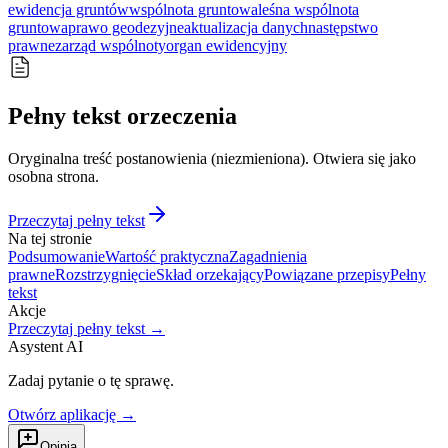
ewidencja gruntów
wspólnota gruntowa
leśna wspólnota
gruntowa
prawo geodezyjne
aktualizacja danych
następstwo
prawne
zarząd wspólnoty
organ ewidencyjny
Pełny tekst orzeczenia
Oryginalna treść postanowienia (niezmieniona). Otwiera się jako
osobna strona.
Przeczytaj pełny tekst
Na tej stronie
Podsumowanie
Wartość praktyczna
Zagadnienia
prawne
Rozstrzygnięcie
Skład orzekający
Powiązane przepisy
Pełny
tekst
Akcje
Przeczytaj pełny tekst →
Asystent AI
Zadaj pytanie o tę sprawę.
Otwórz aplikację →
Opinia