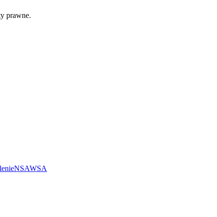
ty prawne.
lenie
NSA
WSA