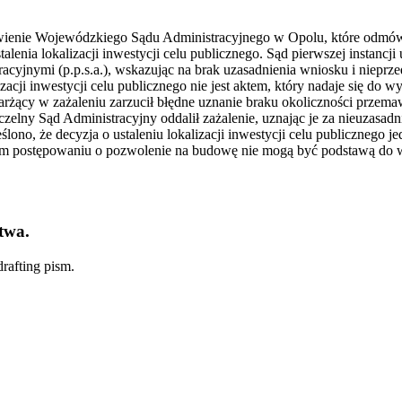
anowienie Wojewódzkiego Sądu Administracyjnego w Opolu, które odm
lenia lokalizacji inwestycji celu publicznego. Sąd pierwszej instanc
tracyjnymi (p.p.s.a.), wskazując na brak uzasadnienia wniosku i niep
acji inwestycji celu publicznego nie jest aktem, który nadaje się do
rżący w zażaleniu zarzucił błędne uznanie braku okoliczności przem
Naczelny Sąd Administracyjny oddalił zażalenie, uznając je za nieuzasa
no, że decyzja o ustaleniu lokalizacji inwestycji celu publicznego jed
łym postępowaniu o pozwolenie na budowę nie mogą być podstawą do w
twa.
rafting pism.