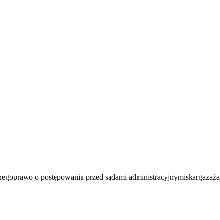
znego
prawo o postępowaniu przed sądami administracyjnymi
skarga
zaża