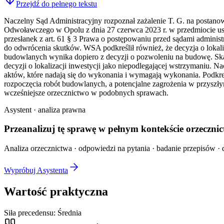
Przejdź do pełnego tekstu
Naczelny Sąd Administracyjny rozpoznał zażalenie T. G. na post
Odwoławczego w Opolu z dnia 27 czerwca 2023 r. w przedmiocie usta
przesłanek z art. 61 § 3 Prawa o postępowaniu przed sądami adminis
do odwrócenia skutków. WSA podkreślił również, że decyzja o lokaliz
budowlanych wynika dopiero z decyzji o pozwoleniu na budowę. Ska
decyzji o lokalizacji inwestycji jako niepodlegającej wstrzymaniu. 
aktów, które nadają się do wykonania i wymagają wykonania. Podkreślo
rozpoczęcia robót budowlanych, a potencjalne zagrożenia w przysz
wcześniejsze orzecznictwo w podobnych sprawach.
Asystent · analiza prawna
Przeanalizuj tę sprawę w
pełnym kontekście
orzecznic
Analiza orzecznictwa · odpowiedzi na pytania · badanie przepisów · d
Wypróbuj Asystenta
Wartość praktyczna
Siła precedensu:
Średnia