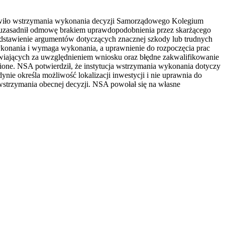
ówiło wstrzymania wykonania decyzji Samorządowego Kolegium
ji uzasadnił odmowę brakiem uprawdopodobnienia przez skarżącego
rzedstawienie argumentów dotyczących znacznej szkody lub trudnych
 wykonania i wymaga wykonania, a uprawnienie do rozpoczęcia prac
awiających za uwzględnieniem wniosku oraz błędne zakwalifikowanie
dnione. NSA potwierdził, że instytucja wstrzymania wykonania dotyczy
ynie określa możliwość lokalizacji inwestycji i nie uprawnia do
strzymania obecnej decyzji. NSA powołał się na własne