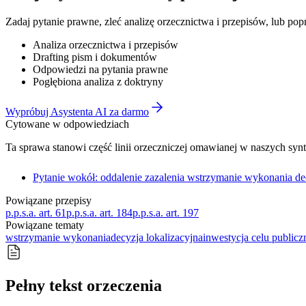
Zadaj pytanie prawne, zleć analizę orzecznictwa i przepisów, lub po
Analiza orzecznictwa i przepisów
Drafting pism i dokumentów
Odpowiedzi na pytania prawne
Pogłębiona analiza z doktryny
Wypróbuj Asystenta AI za darmo
Cytowane w odpowiedziach
Ta sprawa stanowi część linii orzeczniczej omawianej w naszych syn
Pytanie wokół: oddalenie zazalenia wstrzymanie wykonania dec
Powiązane przepisy
p.p.s.a. art. 61
p.p.s.a. art. 184
p.p.s.a. art. 197
Powiązane tematy
wstrzymanie wykonania
decyzja lokalizacyjna
inwestycja celu public
Pełny tekst orzeczenia