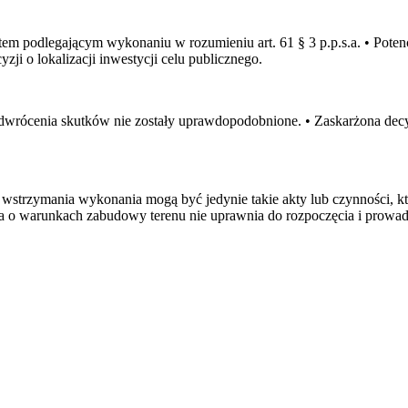
t aktem podlegającym wykonaniu w rozumieniu art. 61 § 3 p.p.s.a. • Po
i o lokalizacji inwestycji celu publicznego.
dwrócenia skutków nie zostały uprawdopodobnione. • Zaskarżona dec
 wstrzymania wykonania mogą być jedynie takie akty lub czynności, k
cyzja o warunkach zabudowy terenu nie uprawnia do rozpoczęcia i prow