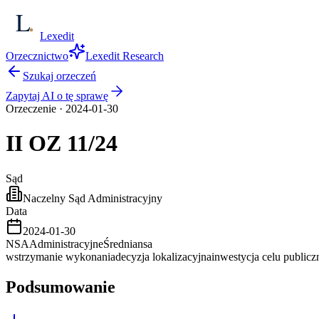
Lexedit
Orzecznictwo
Lexedit Research
Szukaj orzeczeń
Zapytaj AI o tę sprawę
Orzeczenie
·
2024-01-30
II OZ
11/24
Sąd
Naczelny Sąd Administracyjny
Data
2024-01-30
NSA
Administracyjne
Średnia
nsa
wstrzymanie wykonania
decyzja lokalizacyjna
inwestycja celu public
Podsumowanie