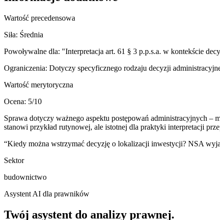
Wartość precedensowa
Siła:
Średnia
Powoływalne dla:
"Interpretacja art. 61 § 3 p.p.s.a. w kontekście de
Ograniczenia:
Dotyczy specyficznego rodzaju decyzji administracyjn
Wartość merytoryczna
Ocena:
5
/10
Sprawa dotyczy ważnego aspektu postępowań administracyjnych – mo
stanowi przykład rutynowej, ale istotnej dla praktyki interpretacji pr
“
Kiedy można wstrzymać decyzję o lokalizacji inwestycji? NSA wyj
Sektor
budownictwo
Asystent AI dla prawników
Twój asystent do
analizy prawnej
.