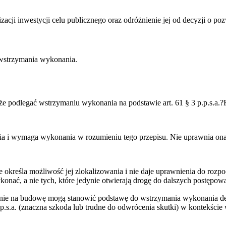
kalizacji inwestycji celu publicznego oraz odróżnienie jej od decyzji o 
 wstrzymania wykonania.
oże podlegać wstrzymaniu wykonania na podstawie art. 61 § 3 p.p.s.a.?
ania i wymaga wykonania w rozumieniu tego przepisu. Nie uprawnia on
nie określa możliwość jej zlokalizowania i nie daje uprawnienia do ro
ać, a nie tych, które jedynie otwierają drogę do dalszych postępow
ie na budowę mogą stanowić podstawę do wstrzymania wykonania decyz
.p.s.a. (znaczna szkoda lub trudne do odwrócenia skutki) w kontekście