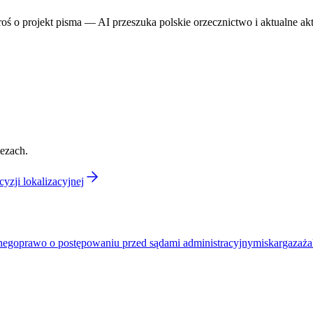
proś o projekt pisma — AI przeszuka polskie orzecznictwo i aktualne ak
tezach.
yzji lokalizacyjnej
znego
prawo o postępowaniu przed sądami administracyjnymi
skarga
zaża