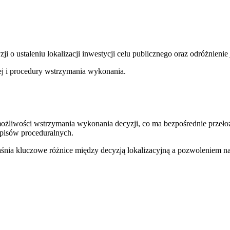
cyzji o ustaleniu lokalizacji inwestycji celu publicznego oraz odróżnien
ej i procedury wstrzymania wykonania.
żliwości wstrzymania wykonania decyzji, co ma bezpośrednie przełoż
zepisów proceduralnych.
aśnia kluczowe różnice między decyzją lokalizacyjną a pozwoleniem 