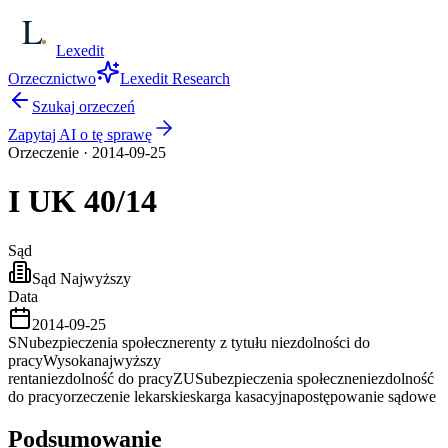
Lexedit
Orzecznictwo
Lexedit Research
Szukaj orzeczeń
Zapytaj AI o tę sprawę
Orzeczenie
·
2014-09-25
I UK
40/14
Sąd
Sąd Najwyższy
Data
2014-09-25
SN
ubezpieczenia społeczne
renty z tytułu niezdolności do
pracy
Wysoka
najwyższy
renta
niezdolność do pracy
ZUS
ubezpieczenia społeczne
niezdolność
do pracy
orzeczenie lekarskie
skarga kasacyjna
postępowanie sądowe
Podsumowanie