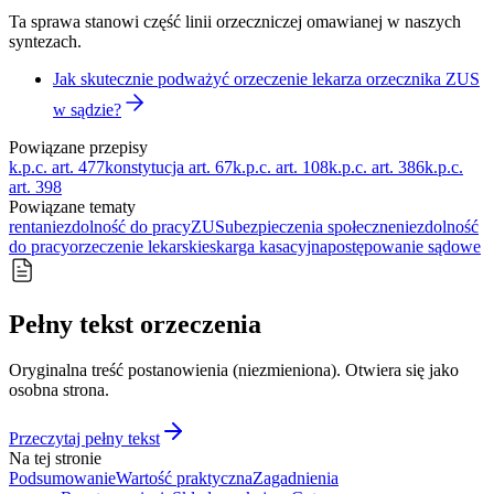
Ta sprawa stanowi część linii orzeczniczej omawianej w naszych
syntezach.
Jak skutecznie podważyć orzeczenie lekarza orzecznika ZUS
w sądzie?
Powiązane przepisy
k.p.c. art. 477
konstytucja art. 67
k.p.c. art. 108
k.p.c. art. 386
k.p.c.
art. 398
Powiązane tematy
renta
niezdolność do pracy
ZUS
ubezpieczenia społeczne
niezdolność
do pracy
orzeczenie lekarskie
skarga kasacyjna
postępowanie sądowe
Pełny tekst orzeczenia
Oryginalna treść postanowienia (niezmieniona). Otwiera się jako
osobna strona.
Przeczytaj pełny tekst
Na tej stronie
Podsumowanie
Wartość praktyczna
Zagadnienia