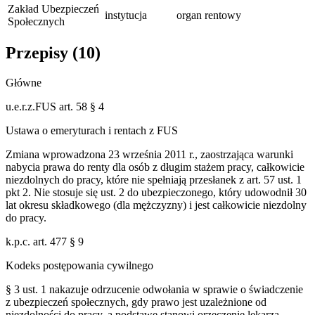
Zakład Ubezpieczeń
instytucja
organ rentowy
Społecznych
Przepisy (
10
)
Główne
u.e.r.z.FUS art. 58 § 4
Ustawa o emeryturach i rentach z FUS
Zmiana wprowadzona 23 września 2011 r., zaostrzająca warunki
nabycia prawa do renty dla osób z długim stażem pracy, całkowicie
niezdolnych do pracy, które nie spełniają przesłanek z art. 57 ust. 1
pkt 2. Nie stosuje się ust. 2 do ubezpieczonego, który udowodnił 30
lat okresu składkowego (dla mężczyzny) i jest całkowicie niezdolny
do pracy.
k.p.c. art. 477 § 9
Kodeks postępowania cywilnego
§ 3 ust. 1 nakazuje odrzucenie odwołania w sprawie o świadczenie
z ubezpieczeń społecznych, gdy prawo jest uzależnione od
niezdolności do pracy, a podstawę stanowi orzeczenie lekarza