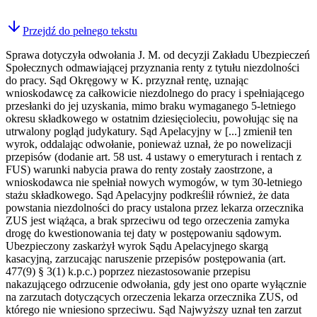
Przejdź do pełnego tekstu
Sprawa dotyczyła odwołania J. M. od decyzji Zakładu Ubezpieczeń
Społecznych odmawiającej przyznania renty z tytułu niezdolności
do pracy. Sąd Okręgowy w K. przyznał rentę, uznając
wnioskodawcę za całkowicie niezdolnego do pracy i spełniającego
przesłanki do jej uzyskania, mimo braku wymaganego 5-letniego
okresu składkowego w ostatnim dziesięcioleciu, powołując się na
utrwalony pogląd judykatury. Sąd Apelacyjny w [...] zmienił ten
wyrok, oddalając odwołanie, ponieważ uznał, że po nowelizacji
przepisów (dodanie art. 58 ust. 4 ustawy o emeryturach i rentach z
FUS) warunki nabycia prawa do renty zostały zaostrzone, a
wnioskodawca nie spełniał nowych wymogów, w tym 30-letniego
stażu składkowego. Sąd Apelacyjny podkreślił również, że data
powstania niezdolności do pracy ustalona przez lekarza orzecznika
ZUS jest wiążąca, a brak sprzeciwu od tego orzeczenia zamyka
drogę do kwestionowania tej daty w postępowaniu sądowym.
Ubezpieczony zaskarżył wyrok Sądu Apelacyjnego skargą
kasacyjną, zarzucając naruszenie przepisów postępowania (art.
477(9) § 3(1) k.p.c.) poprzez niezastosowanie przepisu
nakazującego odrzucenie odwołania, gdy jest ono oparte wyłącznie
na zarzutach dotyczących orzeczenia lekarza orzecznika ZUS, od
którego nie wniesiono sprzeciwu. Sąd Najwyższy uznał ten zarzut