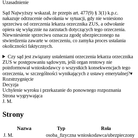
Uzasadnienie
Sąd Najwyższy wskazał, że przepis art. 477(9) § 3(1) k.p.c.
nakazuje odrzucenie odwołania w sytuacji, gdy nie wniesiono
sprzeciwu od orzeczenia lekarza orzecznika ZUS, a odwołanie
opiera się wyłącznie na zarzutach dotyczących tego orzeczenia.
Niewniesienie sprzeciwu oznacza zgodę ubezpieczonego na
stwierdzenia zawarte w orzeczeniu, co zamyka proces ustalania
okoliczności faktycznych.
Czy sąd jest związany ustaleniami orzeczenia lekarza orzecznika
ZUS w postępowaniu sądowym, jeśli organ rentowy nie
poinformował wnioskodawcy o wszystkich konsekwencjach tego
orzeczenia, w szczególności wynikających z ustawy emerytalnej?
▾
Rozstrzygnięcie
Decyzja
Uchylenie wyroku i przekazanie do ponownego rozpoznania
Strona wygrywająca
J. M.
Strony
Nazwa
Typ
Rola
J. M.
osoba_fizyczna
wnioskodawca/ubezpieczony