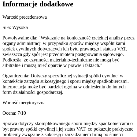
Informacje dodatkowe
Wartość precedensowa
Siła:
Wysoka
Powoływalne dla:
"Wskazuje na konieczność rzetelnej analizy przez
organy administracji w przypadku sporów między wspólnikami
spółek cywilnych dotyczących ich bytu prawnego i statusu VAT,
zwłaszcza gdy spór jest przedmiotem postępowania sądowego.
Podkreśla, że czynności materialno-techniczne nie mogą być
arbitralne i muszą mieć oparcie w prawie i faktach."
Ograniczenia:
Dotyczy specyficznej sytuacji spółki cywilnej w
kontekście zarządu sukcesyjnego i sporu między spadkobiercami.
Interpretacja może być bardziej ogólna w odniesieniu do innych
form działalności gospodarczej.
Wartość merytoryczna
Ocena:
7
/10
Sprawa dotyczy skomplikowanego sporu między spadkobiercami o
byt prawny spółki cywilnej i jej status VAT, co pokazuje praktyczne
problemy związane z sukcesją i zarządzaniem firmą po śmierci