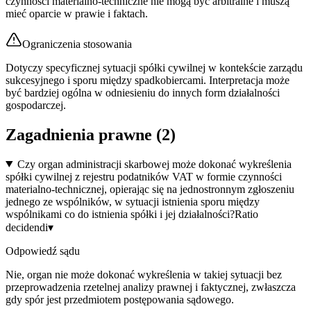
czynności materialno-techniczne nie mogą być arbitralne i muszą
mieć oparcie w prawie i faktach.
Ograniczenia stosowania
Dotyczy specyficznej sytuacji spółki cywilnej w kontekście zarządu
sukcesyjnego i sporu między spadkobiercami. Interpretacja może
być bardziej ogólna w odniesieniu do innych form działalności
gospodarczej.
Zagadnienia prawne (
2
)
Czy organ administracji skarbowej może dokonać wykreślenia
spółki cywilnej z rejestru podatników VAT w formie czynności
materialno-technicznej, opierając się na jednostronnym zgłoszeniu
jednego ze wspólników, w sytuacji istnienia sporu między
wspólnikami co do istnienia spółki i jej działalności?
Ratio
decidendi
▾
Odpowiedź sądu
Nie, organ nie może dokonać wykreślenia w takiej sytuacji bez
przeprowadzenia rzetelnej analizy prawnej i faktycznej, zwłaszcza
gdy spór jest przedmiotem postępowania sądowego.