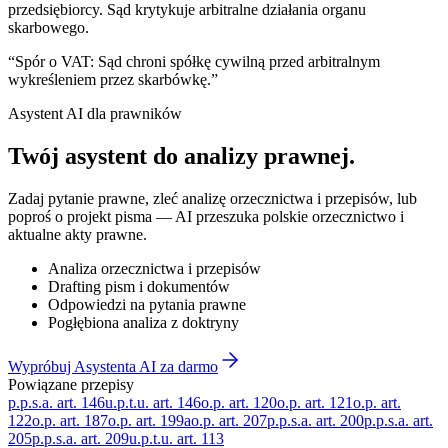
przedsiębiorcy. Sąd krytykuje arbitralne działania organu
skarbowego.
“
Spór o VAT: Sąd chroni spółkę cywilną przed arbitralnym
wykreśleniem przez skarbówkę.
”
Asystent AI dla prawników
Twój asystent do
analizy prawnej
.
Zadaj pytanie prawne, zleć analizę orzecznictwa i przepisów, lub
poproś o projekt pisma — AI przeszuka polskie orzecznictwo i
aktualne akty prawne.
Analiza orzecznictwa i przepisów
Drafting pism i dokumentów
Odpowiedzi na pytania prawne
Pogłębiona analiza z doktryny
Wypróbuj Asystenta AI za darmo
Powiązane przepisy
p.p.s.a. art. 146
u.p.t.u. art. 146
o.p. art. 120
o.p. art. 121
o.p. art.
122
o.p. art. 187
o.p. art. 199a
o.p. art. 207
p.p.s.a. art. 200
p.p.s.a. art.
205
p.p.s.a. art. 209
u.p.t.u. art. 113