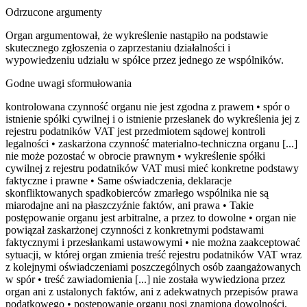
Odrzucone argumenty
Organ argumentował, że wykreślenie nastąpiło na podstawie
skutecznego zgłoszenia o zaprzestaniu działalności i
wypowiedzeniu udziału w spółce przez jednego ze wspólników.
Godne uwagi sformułowania
kontrolowana czynność organu nie jest zgodna z prawem • spór o
istnienie spółki cywilnej i o istnienie przesłanek do wykreślenia jej z
rejestru podatników VAT jest przedmiotem sądowej kontroli
legalności • zaskarżona czynność materialno-techniczna organu [...]
nie może pozostać w obrocie prawnym • wykreślenie spółki
cywilnej z rejestru podatników VAT musi mieć konkretne podstawy
faktyczne i prawne • Same oświadczenia, deklaracje
skonfliktowanych spadkobierców zmarłego wspólnika nie są
miarodajne ani na płaszczyźnie faktów, ani prawa • Takie
postępowanie organu jest arbitralne, a przez to dowolne • organ nie
powiązał zaskarżonej czynności z konkretnymi podstawami
faktycznymi i przesłankami ustawowymi • nie można zaakceptować
sytuacji, w której organ zmienia treść rejestru podatników VAT wraz
z kolejnymi oświadczeniami poszczególnych osób zaangażowanych
w spór • treść zawiadomienia [...] nie została wywiedziona przez
organ ani z ustalonych faktów, ani z adekwatnych przepisów prawa
podatkowego • postępowanie organu nosi znamiona dowolności,