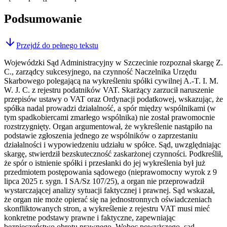
Podsumowanie
Przejdź do pełnego tekstu
Wojewódzki Sąd Administracyjny w Szczecinie rozpoznał skargę Z.
C., zarządcy sukcesyjnego, na czynność Naczelnika Urzędu
Skarbowego polegającą na wykreśleniu spółki cywilnej A.-T. I. M.
W. J. C. z rejestru podatników VAT. Skarżący zarzucił naruszenie
przepisów ustawy o VAT oraz Ordynacji podatkowej, wskazując, że
spółka nadal prowadzi działalność, a spór między wspólnikami (w
tym spadkobiercami zmarłego wspólnika) nie został prawomocnie
rozstrzygnięty. Organ argumentował, że wykreślenie nastąpiło na
podstawie zgłoszenia jednego ze wspólników o zaprzestaniu
działalności i wypowiedzeniu udziału w spółce. Sąd, uwzględniając
skargę, stwierdził bezskuteczność zaskarżonej czynności. Podkreślił,
że spór o istnienie spółki i przesłanki do jej wykreślenia był już
przedmiotem postępowania sądowego (nieprawomocny wyrok z 9
lipca 2025 r. sygn. I SA/Sz 107/25), a organ nie przeprowadził
wystarczającej analizy sytuacji faktycznej i prawnej. Sąd wskazał,
że organ nie może opierać się na jednostronnych oświadczeniach
skonfliktowanych stron, a wykreślenie z rejestru VAT musi mieć
konkretne podstawy prawne i faktyczne, zapewniając
bezpieczeństwo obrotu prawnego. Wobec powyższego, sąd