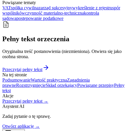
Powiązane tematy
VAT
spółka cywilna
zarząd sukcesyjny
wykreślenie z rejestru
spór
wspólników
czynność materialno-techniczna
kontrola
sądowa
postępowanie podatkowe
Pełny tekst orzeczenia
Oryginalna treść postanowienia (niezmieniona). Otwiera się jako
osobna strona.
Przeczytaj pełny tekst
Na tej stronie
Podsumowanie
Wartość praktyczna
Zagadnienia
prawne
Rozstrzygnięcie
Skład orzekający
Powiązane przepisy
Pełny
tekst
Akcje
Przeczytaj pełny tekst →
Asystent AI
Zadaj pytanie o tę sprawę.
Otwórz aplikację →