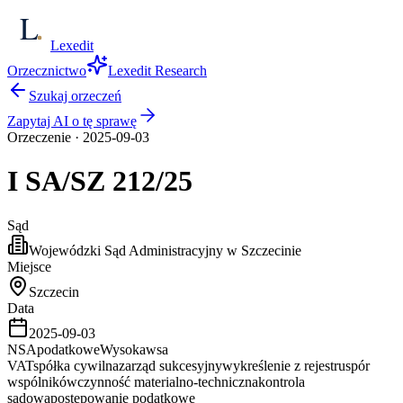
Lexedit
Orzecznictwo
Lexedit Research
Szukaj orzeczeń
Zapytaj AI o tę sprawę
Orzeczenie
·
2025-09-03
I SA/SZ
212/25
Sąd
Wojewódzki Sąd Administracyjny w Szczecinie
Miejsce
Szczecin
Data
2025-09-03
NSA
podatkowe
Wysoka
wsa
VAT
spółka cywilna
zarząd sukcesyjny
wykreślenie z rejestru
spór
wspólników
czynność materialno-techniczna
kontrola
sądowa
postępowanie podatkowe