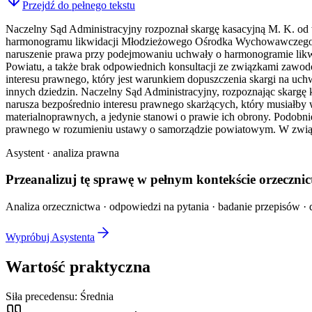
Przejdź do pełnego tekstu
Naczelny Sąd Administracyjny rozpoznał skargę kasacyjną M. K. od
harmonogramu likwidacji Młodzieżowego Ośrodka Wychowawczego. Sk
naruszenie prawa przy podejmowaniu uchwały o harmonogramie likwi
Powiatu, a także brak odpowiednich konsultacji ze związkami zawod
interesu prawnego, który jest warunkiem dopuszczenia skargi na uch
innych dziedzin. Naczelny Sąd Administracyjny, rozpoznając skargę 
narusza bezpośrednio interesu prawnego skarżących, który musiałby 
materialnoprawnych, a jedynie stanowi o prawie ich obrony. Podobn
prawnego w rozumieniu ustawy o samorządzie powiatowym. W związk
Asystent · analiza prawna
Przeanalizuj tę sprawę w
pełnym kontekście
orzecznic
Analiza orzecznictwa · odpowiedzi na pytania · badanie przepisów · d
Wypróbuj Asystenta
Wartość praktyczna
Siła precedensu:
Średnia