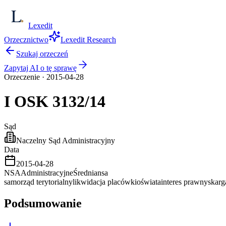
Lexedit
Orzecznictwo
Lexedit Research
Szukaj orzeczeń
Zapytaj AI o tę sprawę
Orzeczenie
·
2015-04-28
I OSK
3132/14
Sąd
Naczelny Sąd Administracyjny
Data
2015-04-28
NSA
Administracyjne
Średnia
nsa
samorząd terytorialny
likwidacja placówki
oświata
interes prawny
skarg
Podsumowanie