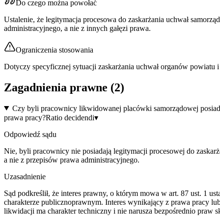
Do czego można powołać
Ustalenie, że legitymacja procesowa do zaskarżania uchwał samor
administracyjnego, a nie z innych gałęzi prawa.
Ograniczenia stosowania
Dotyczy specyficznej sytuacji zaskarżania uchwał organów powiatu 
Zagadnienia prawne (
2
)
Czy byli pracownicy likwidowanej placówki samorządowej posiad
prawa pracy?
Ratio decidendi
▾
Odpowiedź sądu
Nie, byli pracownicy nie posiadają legitymacji procesowej do zaskar
a nie z przepisów prawa administracyjnego.
Uzasadnienie
Sąd podkreślił, że interes prawny, o którym mowa w art. 87 ust. 1 
charakterze publicznoprawnym. Interes wynikający z prawa pracy lu
likwidacji ma charakter techniczny i nie narusza bezpośrednio praw s