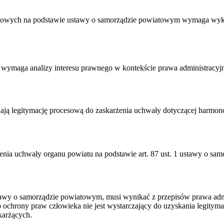
ządowych na podstawie ustawy o samorządzie powiatowym wymaga wyk
i wymaga analizy interesu prawnego w kontekście prawa administracyj
ają legitymację procesową do zaskarżenia uchwały dotyczącej harmon
żenia uchwały organu powiatu na podstawie art. 87 ust. 1 ustawy o sam
ustawy o samorządzie powiatowym, musi wynikać z przepisów prawa admin
b ochrony praw człowieka nie jest wystarczający do uzyskania legity
karżących.