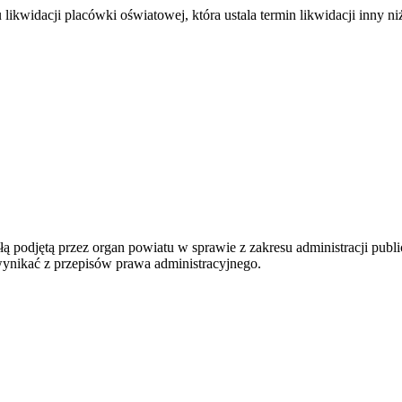
kwidacji placówki oświatowej, która ustala termin likwidacji inny n
łą podjętą przez organ powiatu w sprawie z zakresu administracji pub
wynikać z przepisów prawa administracyjnego.