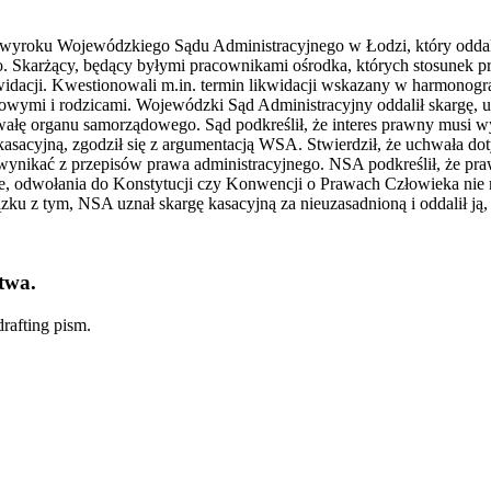
 wyroku Wojewódzkiego Sądu Administracyjnego w Łodzi, który oddal
arżący, będący byłymi pracownikami ośrodka, których stosunek prac
dacji. Kwestionowali m.in. termin likwidacji wskazany w harmonogra
owymi i rodzicami. Wojewódzki Sąd Administracyjny oddalił skargę, u
wałę organu samorządowego. Sąd podkreślił, że interes prawny musi w
kasacyjną, zgodził się z argumentacją WSA. Stwierdził, że uchwała do
wynikać z przepisów prawa administracyjnego. NSA podkreślił, że prawo
ie, odwołania do Konstytucji czy Konwencji o Prawach Człowieka nie
u z tym, NSA uznał skargę kasacyjną za nieuzasadnioną i oddalił 
twa.
rafting pism.