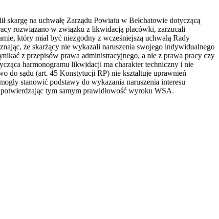
ił skargę na uchwałę Zarządu Powiatu w Bełchatowie dotyczącą
y rozwiązano w związku z likwidacją placówki, zarzucali
mie, który miał być niezgodny z wcześniejszą uchwałą Rady
znając, że skarżący nie wykazali naruszenia swojego indywidualnego
ynikać z przepisów prawa administracyjnego, a nie z prawa pracy czy
tycząca harmonogramu likwidacji ma charakter techniczny i nie
 do sądu (art. 45 Konstytucji RP) nie kształtuje uprawnień
 mogły stanowić podstawy do wykazania naruszenia interesu
ją, potwierdzając tym samym prawidłowość wyroku WSA.