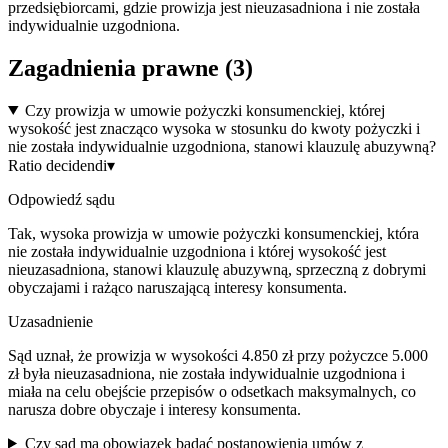
przedsiębiorcami, gdzie prowizja jest nieuzasadniona i nie została
indywidualnie uzgodniona.
Zagadnienia prawne (
3
)
Czy prowizja w umowie pożyczki konsumenckiej, której
wysokość jest znacząco wysoka w stosunku do kwoty pożyczki i
nie została indywidualnie uzgodniona, stanowi klauzulę abuzywną?
Ratio decidendi
▾
Odpowiedź sądu
Tak, wysoka prowizja w umowie pożyczki konsumenckiej, która
nie została indywidualnie uzgodniona i której wysokość jest
nieuzasadniona, stanowi klauzulę abuzywną, sprzeczną z dobrymi
obyczajami i rażąco naruszającą interesy konsumenta.
Uzasadnienie
Sąd uznał, że prowizja w wysokości 4.850 zł przy pożyczce 5.000
zł była nieuzasadniona, nie została indywidualnie uzgodniona i
miała na celu obejście przepisów o odsetkach maksymalnych, co
narusza dobre obyczaje i interesy konsumenta.
Czy sąd ma obowiązek badać postanowienia umów z