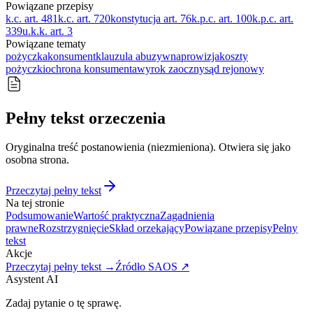
Powiązane przepisy
k.c. art. 481
k.c. art. 720
konstytucja art. 76
k.p.c. art. 100
k.p.c. art.
339
u.k.k. art. 3
Powiązane tematy
pożyczka
konsument
klauzula abuzywna
prowizja
koszty
pożyczki
ochrona konsumenta
wyrok zaoczny
sąd rejonowy
Pełny tekst orzeczenia
Oryginalna treść postanowienia (niezmieniona). Otwiera się jako
osobna strona.
Przeczytaj pełny tekst
Na tej stronie
Podsumowanie
Wartość praktyczna
Zagadnienia
prawne
Rozstrzygnięcie
Skład orzekający
Powiązane przepisy
Pełny
tekst
Akcje
Przeczytaj pełny tekst →
Źródło SAOS ↗
Asystent AI
Zadaj pytanie o tę sprawę.