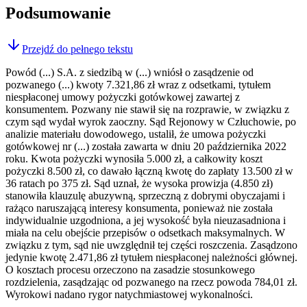
Podsumowanie
Przejdź do pełnego tekstu
Powód (...) S.A. z siedzibą w (...) wniósł o zasądzenie od
pozwanego (...) kwoty 7.321,86 zł wraz z odsetkami, tytułem
niespłaconej umowy pożyczki gotówkowej zawartej z
konsumentem. Pozwany nie stawił się na rozprawie, w związku z
czym sąd wydał wyrok zaoczny. Sąd Rejonowy w Człuchowie, po
analizie materiału dowodowego, ustalił, że umowa pożyczki
gotówkowej nr (...) została zawarta w dniu 20 października 2022
roku. Kwota pożyczki wynosiła 5.000 zł, a całkowity koszt
pożyczki 8.500 zł, co dawało łączną kwotę do zapłaty 13.500 zł w
36 ratach po 375 zł. Sąd uznał, że wysoka prowizja (4.850 zł)
stanowiła klauzulę abuzywną, sprzeczną z dobrymi obyczajami i
rażąco naruszającą interesy konsumenta, ponieważ nie została
indywidualnie uzgodniona, a jej wysokość była nieuzasadniona i
miała na celu obejście przepisów o odsetkach maksymalnych. W
związku z tym, sąd nie uwzględnił tej części roszczenia. Zasądzono
jedynie kwotę 2.471,86 zł tytułem niespłaconej należności głównej.
O kosztach procesu orzeczono na zasadzie stosunkowego
rozdzielenia, zasądzając od pozwanego na rzecz powoda 784,01 zł.
Wyrokowi nadano rygor natychmiastowej wykonalności.