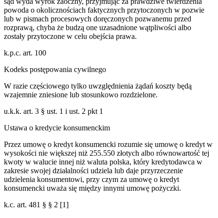
sąd wyda wyrok zaoczny, przyjmując za prawdziwe twierdzenia
powoda o okolicznościach faktycznych przytoczonych w pozwie
lub w pismach procesowych doręczonych pozwanemu przed
rozprawą, chyba że budzą one uzasadnione wątpliwości albo
zostały przytoczone w celu obejścia prawa.
k.p.c. art. 100
Kodeks postępowania cywilnego
W razie częściowego tylko uwzględnienia żądań koszty będą
wzajemnie zniesione lub stosunkowo rozdzielone.
u.k.k. art. 3 § ust. 1 i ust. 2 pkt 1
Ustawa o kredycie konsumenckim
Przez umowę o kredyt konsumencki rozumie się umowę o kredyt w
wysokości nie większej niż 255.550 złotych albo równowartość tej
kwoty w walucie innej niż waluta polska, który kredytodawca w
zakresie swojej działalności udziela lub daje przyrzeczenie
udzielenia konsumentowi, przy czym za umowę o kredyt
konsumencki uważa się między innymi umowę pożyczki.
k.c. art. 481 § § 2 [1]