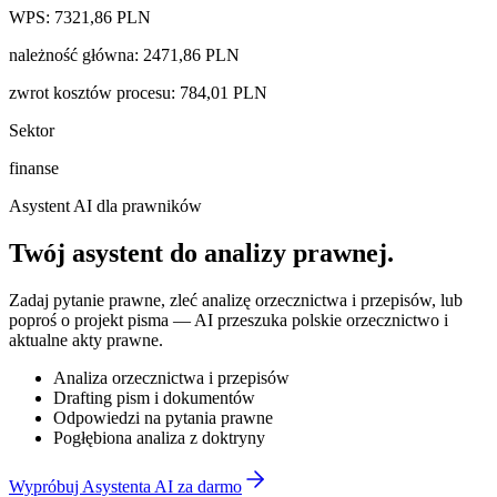
WPS:
7321,86
PLN
należność główna
:
2471,86
PLN
zwrot kosztów procesu
:
784,01
PLN
Sektor
finanse
Asystent AI dla prawników
Twój asystent do
analizy prawnej
.
Zadaj pytanie prawne, zleć analizę orzecznictwa i przepisów, lub
poproś o projekt pisma — AI przeszuka polskie orzecznictwo i
aktualne akty prawne.
Analiza orzecznictwa i przepisów
Drafting pism i dokumentów
Odpowiedzi na pytania prawne
Pogłębiona analiza z doktryny
Wypróbuj Asystenta AI za darmo