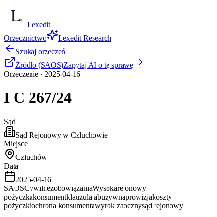
Lexedit
Orzecznictwo
Lexedit Research
Szukaj orzeczeń
Źródło (SAOS)
Zapytaj AI o tę sprawę
Orzeczenie
·
2025-04-16
I C
267/24
Sąd
Sąd Rejonowy w Człuchowie
Miejsce
Człuchów
Data
2025-04-16
SAOS
Cywilne
zobowiązania
Wysoka
rejonowy
pożyczka
konsument
klauzula abuzywna
prowizja
koszty
pożyczki
ochrona konsumenta
wyrok zaoczny
sąd rejonowy