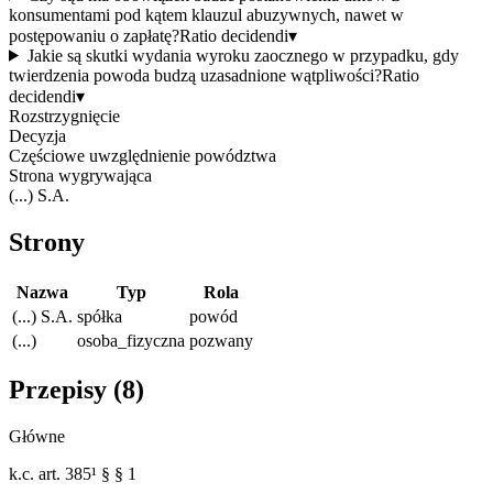
konsumentami pod kątem klauzul abuzywnych, nawet w
postępowaniu o zapłatę?
Ratio decidendi
▾
Jakie są skutki wydania wyroku zaocznego w przypadku, gdy
twierdzenia powoda budzą uzasadnione wątpliwości?
Ratio
decidendi
▾
Rozstrzygnięcie
Decyzja
Częściowe uwzględnienie powództwa
Strona wygrywająca
(...) S.A.
Strony
Nazwa
Typ
Rola
(...) S.A.
spółka
powód
(...)
osoba_fizyczna
pozwany
Przepisy (
8
)
Główne
k.c. art. 385¹ § § 1