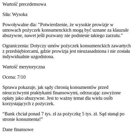
Wartość precedensowa
Siła:
Wysoka
Powoływalne dla:
"Potwierdzenie, że wysokie prowizje w
umowach pożyczek konsumenckich mogą być uznane za klauzule
abuzywne, nawet jeśli pozwany nie podniesie takiego zarzutu."
Ograniczenia:
Dotyczy umów pożyczek konsumenckich zawartych
z przedsiębiorcami, gdzie prowizja jest nieuzasadniona i nie została
indywidualnie uzgodniona.
Wartość merytoryczna
Ocena:
7
/10
Sprawa pokazuje, jak sądy chronią konsumentów przed
nieuczciwymi praktykami finansowymi, odrzucając zawyżone
opłaty jako abuzywne. Jest to ważny temat dla wielu osób
korzystających z pożyczek.
“
Bank chciał ponad 7 tys. zł za pożyczkę 5 tys. zł. Sąd stanął po
stronie konsumenta!
”
Dane finansowe