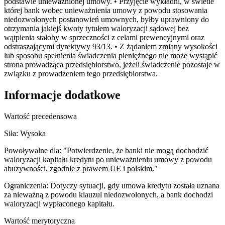
podstawie unieważnionej umowy. • Przyjęcie wykładni, w świetle
której bank wobec unieważnienia umowy z powodu stosowania
niedozwolonych postanowień umownych, byłby uprawniony do
otrzymania jakiejś kwoty tytułem waloryzacji sądowej bez
wątpienia stałoby w sprzeczności z celami prewencyjnymi oraz
odstraszającymi dyrektywy 93/13. • Z żądaniem zmiany wysokości
lub sposobu spełnienia świadczenia pieniężnego nie może wystąpić
strona prowadząca przedsiębiorstwo, jeżeli świadczenie pozostaje w
związku z prowadzeniem tego przedsiębiorstwa.
Informacje dodatkowe
Wartość precedensowa
Siła:
Wysoka
Powoływalne dla:
"Potwierdzenie, że banki nie mogą dochodzić
waloryzacji kapitału kredytu po unieważnieniu umowy z powodu
abuzywności, zgodnie z prawem UE i polskim."
Ograniczenia:
Dotyczy sytuacji, gdy umowa kredytu została uznana
za nieważną z powodu klauzul niedozwolonych, a bank dochodzi
waloryzacji wypłaconego kapitału.
Wartość merytoryczna