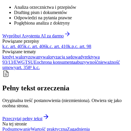
Analiza orzecznictwa i przepisów
Drafting pism i dokumentów
Odpowiedzi na pytania prawne
Pogłębiona analiza z doktryny
Wypróbuj Asystenta AI za darmo
Powiązane przepisy
k.c. art. 405
k.c. art. 406
k.c. art. 410
k.p.c. art. 98
Powiązane tematy
kredyt waloryzowany
waloryzacja sądowa
dyrektywa
93/13/EWG
TSUE
ochrona konsumenta
abuzywność
nieważność
umowy
art. 358¹ k.c.
Pełny tekst orzeczenia
Oryginalna treść postanowienia (niezmieniona). Otwiera się jako
osobna strona.
Przeczytaj pełny tekst
Na tej stronie
Podsumowanie
Wartość praktyczna
Zagadnienia