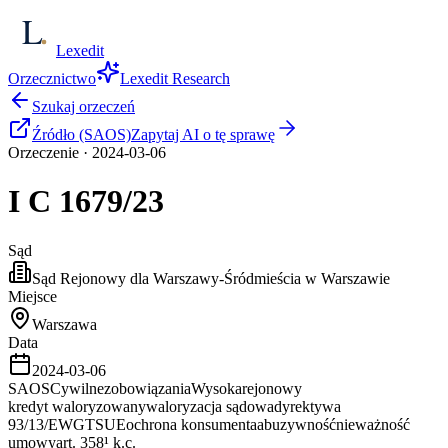
Lexedit
Orzecznictwo
Lexedit Research
Szukaj orzeczeń
Źródło (SAOS)
Zapytaj AI o tę sprawę
Orzeczenie
·
2024-03-06
I C
1679/23
Sąd
Sąd Rejonowy dla Warszawy-Śródmieścia w Warszawie
Miejsce
Warszawa
Data
2024-03-06
SAOS
Cywilne
zobowiązania
Wysoka
rejonowy
kredyt waloryzowany
waloryzacja sądowa
dyrektywa
93/13/EWG
TSUE
ochrona konsumenta
abuzywność
nieważność
umowy
art. 358¹ k.c.