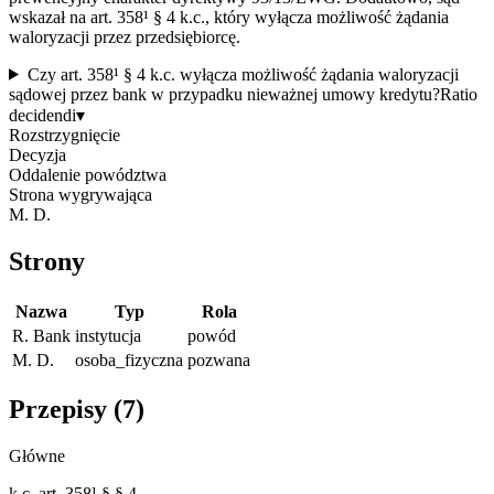
wskazał na art. 358¹ § 4 k.c., który wyłącza możliwość żądania
waloryzacji przez przedsiębiorcę.
Czy art. 358¹ § 4 k.c. wyłącza możliwość żądania waloryzacji
sądowej przez bank w przypadku nieważnej umowy kredytu?
Ratio
decidendi
▾
Rozstrzygnięcie
Decyzja
Oddalenie powództwa
Strona wygrywająca
M. D.
Strony
Nazwa
Typ
Rola
R. Bank
instytucja
powód
M. D.
osoba_fizyczna
pozwana
Przepisy (
7
)
Główne
k.c. art. 358¹ § § 4