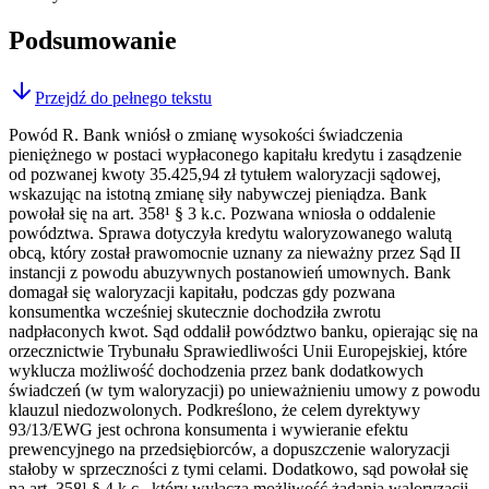
Podsumowanie
Przejdź do pełnego tekstu
Powód R. Bank wniósł o zmianę wysokości świadczenia
pieniężnego w postaci wypłaconego kapitału kredytu i zasądzenie
od pozwanej kwoty 35.425,94 zł tytułem waloryzacji sądowej,
wskazując na istotną zmianę siły nabywczej pieniądza. Bank
powołał się na art. 358¹ § 3 k.c. Pozwana wniosła o oddalenie
powództwa. Sprawa dotyczyła kredytu waloryzowanego walutą
obcą, który został prawomocnie uznany za nieważny przez Sąd II
instancji z powodu abuzywnych postanowień umownych. Bank
domagał się waloryzacji kapitału, podczas gdy pozwana
konsumentka wcześniej skutecznie dochodziła zwrotu
nadpłaconych kwot. Sąd oddalił powództwo banku, opierając się na
orzecznictwie Trybunału Sprawiedliwości Unii Europejskiej, które
wyklucza możliwość dochodzenia przez bank dodatkowych
świadczeń (w tym waloryzacji) po unieważnieniu umowy z powodu
klauzul niedozwolonych. Podkreślono, że celem dyrektywy
93/13/EWG jest ochrona konsumenta i wywieranie efektu
prewencyjnego na przedsiębiorców, a dopuszczenie waloryzacji
stałoby w sprzeczności z tymi celami. Dodatkowo, sąd powołał się
na art. 358¹ § 4 k.c., który wyłącza możliwość żądania waloryzacji