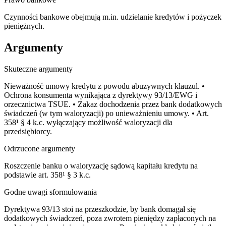
Czynności bankowe obejmują m.in. udzielanie kredytów i pożyczek
pieniężnych.
Argumenty
Skuteczne argumenty
Nieważność umowy kredytu z powodu abuzywnych klauzul. •
Ochrona konsumenta wynikająca z dyrektywy 93/13/EWG i
orzecznictwa TSUE. • Zakaz dochodzenia przez bank dodatkowych
świadczeń (w tym waloryzacji) po unieważnieniu umowy. • Art.
358¹ § 4 k.c. wyłączający możliwość waloryzacji dla
przedsiębiorcy.
Odrzucone argumenty
Roszczenie banku o waloryzację sądową kapitału kredytu na
podstawie art. 358¹ § 3 k.c.
Godne uwagi sformułowania
Dyrektywa 93/13 stoi na przeszkodzie, by bank domagał się
dodatkowych świadczeń, poza zwrotem pieniędzy zapłaconych na