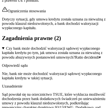
z prawem UE i polskim.
Ograniczenia stosowania
Dotyczy sytuacji, gdy umowa kredytu została uznana za nieważną z
powodu klauzul niedozwolonych, a bank dochodzi waloryzacji
wypłaconego kapitału.
Zagadnienia prawne (
2
)
Czy bank może dochodzić waloryzacji sądowej wypłaconego
kapitału kredytu po tym, jak umowa została uznana za nieważną z
powodu abuzywnych postanowień umownych?
Ratio decidendi
▾
Odpowiedź sądu
Nie, bank nie może dochodzić waloryzacji sądowej wypłaconego
kapitału kredytu w takiej sytuacji.
Uzasadnienie
Sąd powołał się na orzecznictwo TSUE, które wyklucza możliwość
dochodzenia przez bank dodatkowych świadczeń po unieważnieniu
umowy z powodu klauzul niedozwolonych, podkreślając
prewencyjny charakter dyrektywy 93/13/EWG. Dodatkowo, sąd