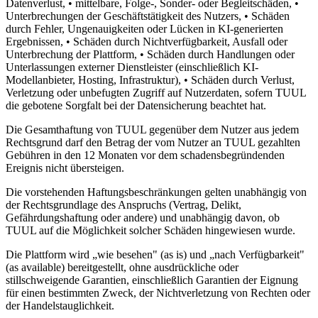
Datenverlust, • mittelbare, Folge-, Sonder- oder Begleitschäden, •
Unterbrechungen der Geschäftstätigkeit des Nutzers, • Schäden
durch Fehler, Ungenauigkeiten oder Lücken in KI-generierten
Ergebnissen, • Schäden durch Nichtverfügbarkeit, Ausfall oder
Unterbrechung der Plattform, • Schäden durch Handlungen oder
Unterlassungen externer Dienstleister (einschließlich KI-
Modellanbieter, Hosting, Infrastruktur), • Schäden durch Verlust,
Verletzung oder unbefugten Zugriff auf Nutzerdaten, sofern TUUL
die gebotene Sorgfalt bei der Datensicherung beachtet hat.
Die Gesamthaftung von TUUL gegenüber dem Nutzer aus jedem
Rechtsgrund darf den Betrag der vom Nutzer an TUUL gezahlten
Gebühren in den 12 Monaten vor dem schadensbegründenden
Ereignis nicht übersteigen.
Die vorstehenden Haftungsbeschränkungen gelten unabhängig von
der Rechtsgrundlage des Anspruchs (Vertrag, Delikt,
Gefährdungshaftung oder andere) und unabhängig davon, ob
TUUL auf die Möglichkeit solcher Schäden hingewiesen wurde.
Die Plattform wird „wie besehen" (as is) und „nach Verfügbarkeit"
(as available) bereitgestellt, ohne ausdrückliche oder
stillschweigende Garantien, einschließlich Garantien der Eignung
für einen bestimmten Zweck, der Nichtverletzung von Rechten oder
der Handelstauglichkeit.