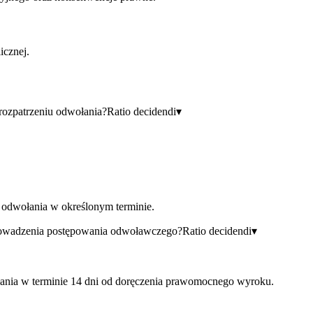
icznej.
rozpatrzeniu odwołania?
Ratio decidendi
▾
a odwołania w określonym terminie.
prowadzenia postępowania odwoławczego?
Ratio decidendi
▾
łania w terminie 14 dni od doręczenia prawomocnego wyroku.