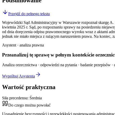
Podsumowanie
Przejdź do pełnego tekstu
Wojewódzki Sąd Administracyjny w Warszawie rozpoznał skargę A. P.
kwietnia 2025 r. Sąd, po rozpoznaniu sprawy na posiedzeniu niejawn
od dnia doręczenia odpisu prawomocnego wyroku wraz z aktami admin
jednak nie miało miejsca z rażącym naruszeniem prawa. Na koniec, 
Asystent · analiza prawna
Przeanalizuj tę sprawę w
pełnym kontekście
orzecznic
Analiza orzecznictwa · odpowiedzi na pytania · badanie przepisów · d
Wypróbuj Asystenta
Wartość praktyczna
Siła precedensu:
Średnia
Do czego można powołać
Uzasadnienie bezczynności i przewlekłości postępowania administra