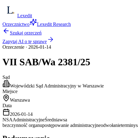
Lexedit
Orzecznictwo
Lexedit Research
Szukaj orzeczeń
Zapytaj AI o tę sprawę
Orzeczenie
·
2026-01-14
VII SAB/Wa
2381/25
Sąd
Wojewódzki Sąd Administracyjny w Warszawie
Miejsce
Warszawa
Data
2026-01-14
NSA
Administracyjne
Średnia
wsa
bezczynność organu
postępowanie administracyjne
odwołanie
terminy
s