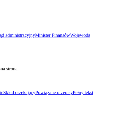
ąd administracyjny
Minister Finansów
Wojewoda
na strona.
ie
Skład orzekający
Powiązane przepisy
Pełny tekst