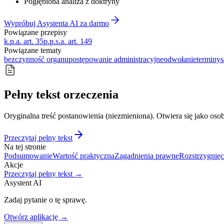
Pogłębiona analiza z doktryny
Wypróbuj Asystenta AI za darmo
Powiązane przepisy
k.p.a. art. 35
p.p.s.a. art. 149
Powiązane tematy
bezczynność organu
postępowanie administracyjne
odwołanie
terminy
s
Pełny tekst orzeczenia
Oryginalna treść postanowienia (niezmieniona). Otwiera się jako osob
Przeczytaj pełny tekst
Na tej stronie
Podsumowanie
Wartość praktyczna
Zagadnienia prawne
Rozstrzygnięc
Akcje
Przeczytaj pełny tekst →
Asystent AI
Zadaj pytanie o tę sprawę.
Otwórz aplikację →