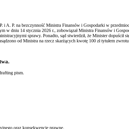
 i A. P. na bezczynność Ministra Finansów i Gospodarki w przedmioc
ym w dniu 14 stycznia 2026 r., zobowiązał Ministra Finansów i Gospo
istracyjnymi sprawy. Ponadto, sąd stwierdził, że Minister dopuścił 
zasądzono od Ministra na rzecz skarżących kwotę 100 zł tytułem zwro
twa.
rafting pism.
cyjnego oraz konsekwencje prawne.