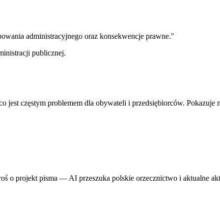
ępowania administracyjnego oraz konsekwencje prawne."
inistracji publicznej.
, co jest częstym problemem dla obywateli i przedsiębiorców. Pokazu
proś o projekt pisma — AI przeszuka polskie orzecznictwo i aktualne ak