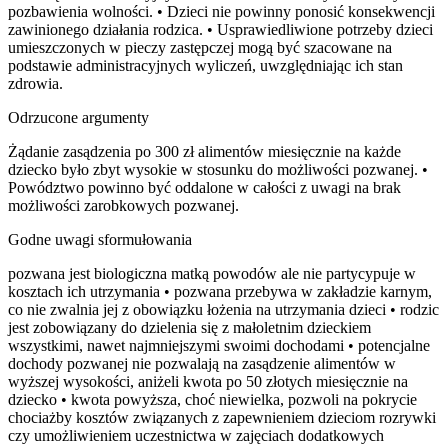
pozbawienia wolności. • Dzieci nie powinny ponosić konsekwencji
zawinionego działania rodzica. • Usprawiedliwione potrzeby dzieci
umieszczonych w pieczy zastępczej mogą być szacowane na
podstawie administracyjnych wyliczeń, uwzględniając ich stan
zdrowia.
Odrzucone argumenty
Żądanie zasądzenia po 300 zł alimentów miesięcznie na każde
dziecko było zbyt wysokie w stosunku do możliwości pozwanej. •
Powództwo powinno być oddalone w całości z uwagi na brak
możliwości zarobkowych pozwanej.
Godne uwagi sformułowania
pozwana jest biologiczna matką powodów ale nie partycypuje w
kosztach ich utrzymania • pozwana przebywa w zakładzie karnym,
co nie zwalnia jej z obowiązku łożenia na utrzymania dzieci • rodzic
jest zobowiązany do dzielenia się z małoletnim dzieckiem
wszystkimi, nawet najmniejszymi swoimi dochodami • potencjalne
dochody pozwanej nie pozwalają na zasądzenie alimentów w
wyższej wysokości, aniżeli kwota po 50 złotych miesięcznie na
dziecko • kwota powyższa, choć niewielka, pozwoli na pokrycie
chociażby kosztów związanych z zapewnieniem dzieciom rozrywki
czy umożliwieniem uczestnictwa w zajęciach dodatkowych