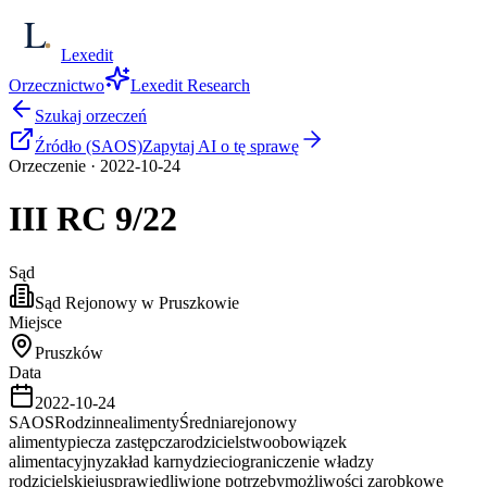
Lexedit
Orzecznictwo
Lexedit Research
Szukaj orzeczeń
Źródło (SAOS)
Zapytaj AI o tę sprawę
Orzeczenie
·
2022-10-24
III RC
9/22
Sąd
Sąd Rejonowy w Pruszkowie
Miejsce
Pruszków
Data
2022-10-24
SAOS
Rodzinne
alimenty
Średnia
rejonowy
alimenty
piecza zastępcza
rodzicielstwo
obowiązek
alimentacyjny
zakład karny
dzieci
ograniczenie władzy
rodzicielskiej
usprawiedliwione potrzeby
możliwości zarobkowe