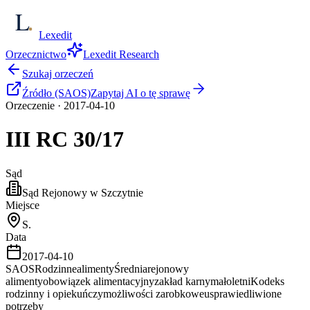
Lexedit
Orzecznictwo
Lexedit Research
Szukaj orzeczeń
Źródło (SAOS)
Zapytaj AI o tę sprawę
Orzeczenie
·
2017-04-10
III RC
30/17
Sąd
Sąd Rejonowy w Szczytnie
Miejsce
S.
Data
2017-04-10
SAOS
Rodzinne
alimenty
Średnia
rejonowy
alimenty
obowiązek alimentacyjny
zakład karny
małoletni
Kodeks
rodzinny i opiekuńczy
możliwości zarobkowe
usprawiedliwione
potrzeby