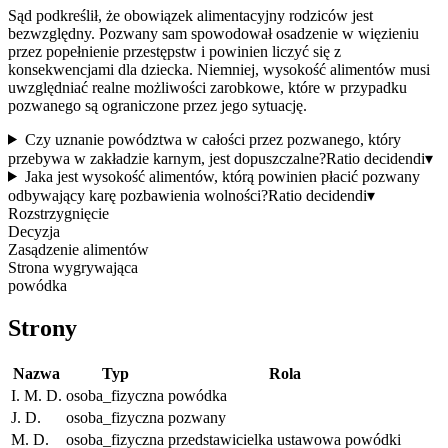
Sąd podkreślił, że obowiązek alimentacyjny rodziców jest
bezwzględny. Pozwany sam spowodował osadzenie w więzieniu
przez popełnienie przestępstw i powinien liczyć się z
konsekwencjami dla dziecka. Niemniej, wysokość alimentów musi
uwzględniać realne możliwości zarobkowe, które w przypadku
pozwanego są ograniczone przez jego sytuację.
Czy uznanie powództwa w całości przez pozwanego, który
przebywa w zakładzie karnym, jest dopuszczalne?
Ratio decidendi
▾
Jaka jest wysokość alimentów, którą powinien płacić pozwany
odbywający karę pozbawienia wolności?
Ratio decidendi
▾
Rozstrzygnięcie
Decyzja
Zasądzenie alimentów
Strona wygrywająca
powódka
Strony
Nazwa
Typ
Rola
I. M. D.
osoba_fizyczna
powódka
J. D.
osoba_fizyczna
pozwany
M. D.
osoba_fizyczna
przedstawicielka ustawowa powódki