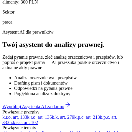
alimenty
:
300
PLN
Sektor
praca
Asystent AI dla prawników
Twój asystent do
analizy prawnej
.
Zadaj pytanie prawne, zleć analizę orzecznictwa i przepisów, lub
poproś o projekt pisma — AI przeszuka polskie orzecznictwo i
aktualne akty prawne.
Analiza orzecznictwa i przepisów
Drafting pism i dokumentów
Odpowiedzi na pytania prawne
Pogłębiona analiza z doktryny
Wypróbuj Asystenta AI za darmo
Powiązane przepisy
k.r.o. art. 133
k.r.o. art. 135
k.k. art. 279
k.p.c. art. 213
k.p.c. art.
333
u.k.s.c. art. 102
Powiązane tematy