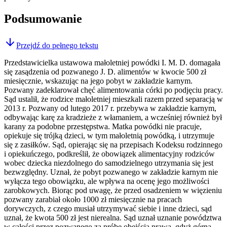
Podsumowanie
Przejdź do pełnego tekstu
Przedstawicielka ustawowa małoletniej powódki I. M. D. domagała
się zasądzenia od pozwanego J. D. alimentów w kwocie 500 zł
miesięcznie, wskazując na jego pobyt w zakładzie karnym.
Pozwany zadeklarował chęć alimentowania córki po podjęciu pracy.
Sąd ustalił, że rodzice małoletniej mieszkali razem przed separacją w
2013 r. Pozwany od lutego 2017 r. przebywa w zakładzie karnym,
odbywając karę za kradzieże z włamaniem, a wcześniej również był
karany za podobne przestępstwa. Matka powódki nie pracuje,
opiekuje się trójką dzieci, w tym małoletnią powódką, i utrzymuje
się z zasiłków. Sąd, opierając się na przepisach Kodeksu rodzinnego
i opiekuńczego, podkreślił, że obowiązek alimentacyjny rodziców
wobec dziecka niezdolnego do samodzielnego utrzymania się jest
bezwzględny. Uznał, że pobyt pozwanego w zakładzie karnym nie
wyłącza tego obowiązku, ale wpływa na ocenę jego możliwości
zarobkowych. Biorąc pod uwagę, że przed osadzeniem w więzieniu
pozwany zarabiał około 1000 zł miesięcznie na pracach
dorywczych, z czego musiał utrzymywać siebie i inne dzieci, sąd
uznał, że kwota 500 zł jest nierealna. Sąd uznał uznanie powództwa
w całości przez pozwanego za próbę obejścia prawa, gdyż górna