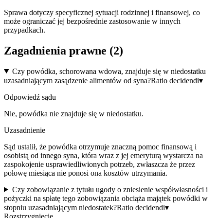
Sprawa dotyczy specyficznej sytuacji rodzinnej i finansowej, co
może ograniczać jej bezpośrednie zastosowanie w innych
przypadkach.
Zagadnienia prawne (
2
)
Czy powódka, schorowana wdowa, znajduje się w niedostatku
uzasadniającym zasądzenie alimentów od syna?
Ratio decidendi
▾
Odpowiedź sądu
Nie, powódka nie znajduje się w niedostatku.
Uzasadnienie
Sąd ustalił, że powódka otrzymuje znaczną pomoc finansową i
osobistą od innego syna, która wraz z jej emeryturą wystarcza na
zaspokojenie usprawiedliwionych potrzeb, zwłaszcza że przez
połowę miesiąca nie ponosi ona kosztów utrzymania.
Czy zobowiązanie z tytułu ugody o zniesienie współwłasności i
pożyczki na spłatę tego zobowiązania obciąża majątek powódki w
stopniu uzasadniającym niedostatek?
Ratio decidendi
▾
Rozstrzygnięcie