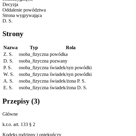
Decyzja
Oddalenie powództwa
Strona wygrywająca
D. S.
Strony
Nazwa
Typ
Rola
Z. S.
osoba_fizyczna
powódka
D. S.
osoba_fizyczna
pozwany
P. S.
osoba_fizyczna
świadek/syn powódki
W. S.
osoba_fizyczna
świadek/syn powódki
A. S.
osoba_fizyczna
świadek/żona P. S.
E. S.
osoba_fizyczna
świadek/żona D. S.
Przepisy (
3
)
Główne
k.r.o. art. 133 § 2
Kodeks rodzinny i opiekuńczy