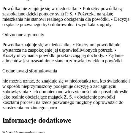
Powódka nie znajduje się w niedostatku. • Potrzeby powódki są
zaspokajane dzięki pomocy syna P. S. • Pożyczka na spłatę
mieszkania nie stanowi realnego obciążenia dla powódki. • Decyzja
o spłacie pozwanego była dobrowolna i wynikała z ugody.
Odrzucone argumenty
Powódka znajduje się w niedostatku. • Emerytura powódki nie
wystarcza na zaspokojenie jej usprawiedliwionych potrzeb. •
Koszty utrzymania powódki przekraczają jej dochody. • Żądanie
alimentów jest uzasadnione stanem zdrowia i wiekiem powódki.
Godne uwagi sformułowania
nie można uznać, że znajduje się w niedostatku ten, kto świadomie i
w sposób nieprzymuszony podejmuje decyzję o zaciągnięciu
zobowiązania • ich domniemane wierzytelności nie sposób określić
jako realnie obciążające majątek Z. S. • obciążenie powódki
kosztami procesu na rzecz pozwanego mogłoby doprowadzić do
zaostrzenia rodzinnego sporu
Informacje dodatkowe
Wartość precedensowa