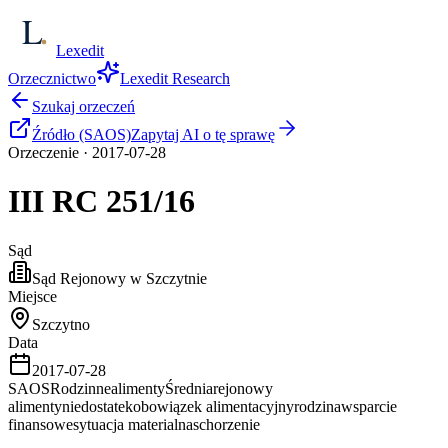
Lexedit
Orzecznictwo
Lexedit Research
Szukaj orzeczeń
Źródło (SAOS)
Zapytaj AI o tę sprawę
Orzeczenie
·
2017-07-28
III RC
251/16
Sąd
Sąd Rejonowy w Szczytnie
Miejsce
Szczytno
Data
2017-07-28
SAOS
Rodzinne
alimenty
Średnia
rejonowy
alimenty
niedostatek
obowiązek alimentacyjny
rodzina
wsparcie
finansowe
sytuacja materialna
schorzenie