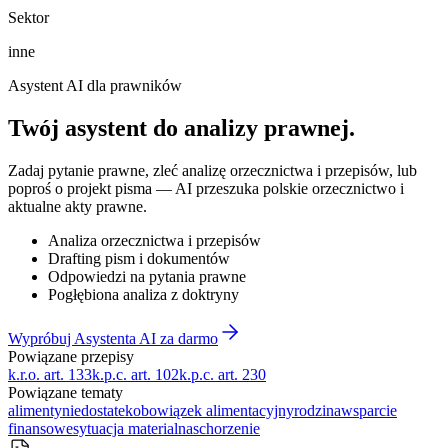
Sektor
inne
Asystent AI dla prawników
Twój asystent do
analizy prawnej
.
Zadaj pytanie prawne, zleć analizę orzecznictwa i przepisów, lub
poproś o projekt pisma — AI przeszuka polskie orzecznictwo i
aktualne akty prawne.
Analiza orzecznictwa i przepisów
Drafting pism i dokumentów
Odpowiedzi na pytania prawne
Pogłębiona analiza z doktryny
Wypróbuj Asystenta AI za darmo
Powiązane przepisy
k.r.o. art. 133
k.p.c. art. 102
k.p.c. art. 230
Powiązane tematy
alimenty
niedostatek
obowiązek alimentacyjny
rodzina
wsparcie
finansowe
sytuacja materialna
schorzenie