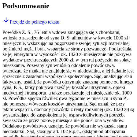
Podsumowanie
Przejdź do pełnego tekstu
Powódka Z. S., 76-letnia wdowa zmagająca się z chorobami,
wniosła o zasądzenie od syna D. S. alimentów w kwocie 1000 zł
miesięcznie, wskazując na pogorszenie swojej sytuacji materialnej
po śmierci męża i brak wsparcia ze strony pozwanego. Podkreślała,
że jej emerytura w wysokości ok. 1420 zł miesięcznie nie pokrywa
wydatków przekraczających 2000 zł, w tym rat pożyczki na spłatę
mieszkania. Pozwany syn wniósł o oddalenie powództwa,
twierdząc, że matka nie znajduje się w niedostatku, a jej żądanie jest
sprzeczne z zasadami współżycia społecznego. Sąd, analizując stan
faktyczny, ustalił, że powódka otrzymuje znaczną pomoc od innego
syna, P. S., który pokrywa część jej kosztów utrzymania, opieki
medycznej i transportu, a także przekazuje jej miesięcznie ok. 1000
zł. Powódka spędza również dwa tygodnie w miesiącu u syna P.,
nie ponosząc wówczas kosztów utrzymania. Sąd uznał, że przy
takim wsparciu, dochody powódki z renty rodzinnej (ok. 1420 zł) są
wystarczające do zaspokojenia jej usprawiedliwionych potrzeb,
zwłaszcza że przez połowę miesiąca nie ponosi ona wydatków.
Oddalono powództwo, uznając, że powódka nie wykazała stanu
niedostatku. Sąd, stosując art. 102 k.p.c., odstąpił od obciążania
powódki kosztami procesu na rzecz pozwanego, biorąc pod uwagę