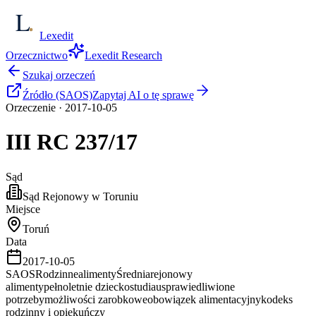
Lexedit
Orzecznictwo
Lexedit Research
Szukaj orzeczeń
Źródło (SAOS)
Zapytaj AI o tę sprawę
Orzeczenie
·
2017-10-05
III RC
237/17
Sąd
Sąd Rejonowy w Toruniu
Miejsce
Toruń
Data
2017-10-05
SAOS
Rodzinne
alimenty
Średnia
rejonowy
alimenty
pełnoletnie dziecko
studia
usprawiedliwione
potrzeby
możliwości zarobkowe
obowiązek alimentacyjny
kodeks
rodzinny i opiekuńczy