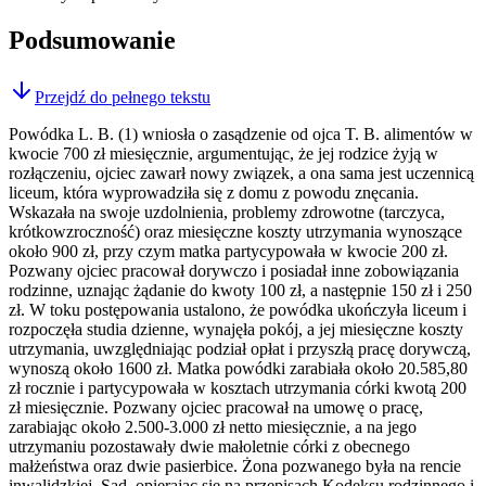
Podsumowanie
Przejdź do pełnego tekstu
Powódka L. B. (1) wniosła o zasądzenie od ojca T. B. alimentów w
kwocie 700 zł miesięcznie, argumentując, że jej rodzice żyją w
rozłączeniu, ojciec zawarł nowy związek, a ona sama jest uczennicą
liceum, która wyprowadziła się z domu z powodu znęcania.
Wskazała na swoje uzdolnienia, problemy zdrowotne (tarczyca,
krótkowzroczność) oraz miesięczne koszty utrzymania wynoszące
około 900 zł, przy czym matka partycypowała w kwocie 200 zł.
Pozwany ojciec pracował dorywczo i posiadał inne zobowiązania
rodzinne, uznając żądanie do kwoty 100 zł, a następnie 150 zł i 250
zł. W toku postępowania ustalono, że powódka ukończyła liceum i
rozpoczęła studia dzienne, wynajęła pokój, a jej miesięczne koszty
utrzymania, uwzględniając podział opłat i przyszłą pracę dorywczą,
wynoszą około 1600 zł. Matka powódki zarabiała około 20.585,80
zł rocznie i partycypowała w kosztach utrzymania córki kwotą 200
zł miesięcznie. Pozwany ojciec pracował na umowę o pracę,
zarabiając około 2.500-3.000 zł netto miesięcznie, a na jego
utrzymaniu pozostawały dwie małoletnie córki z obecnego
małżeństwa oraz dwie pasierbice. Żona pozwanego była na rencie
inwalidzkiej. Sąd, opierając się na przepisach Kodeksu rodzinnego i