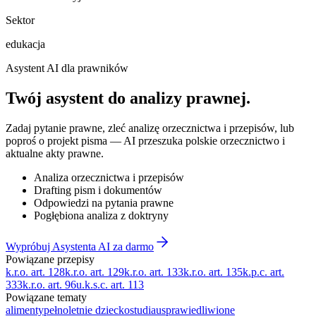
Sektor
edukacja
Asystent AI dla prawników
Twój asystent do
analizy prawnej
.
Zadaj pytanie prawne, zleć analizę orzecznictwa i przepisów, lub
poproś o projekt pisma — AI przeszuka polskie orzecznictwo i
aktualne akty prawne.
Analiza orzecznictwa i przepisów
Drafting pism i dokumentów
Odpowiedzi na pytania prawne
Pogłębiona analiza z doktryny
Wypróbuj Asystenta AI za darmo
Powiązane przepisy
k.r.o. art. 128
k.r.o. art. 129
k.r.o. art. 133
k.r.o. art. 135
k.p.c. art.
333
k.r.o. art. 96
u.k.s.c. art. 113
Powiązane tematy
alimenty
pełnoletnie dziecko
studia
usprawiedliwione