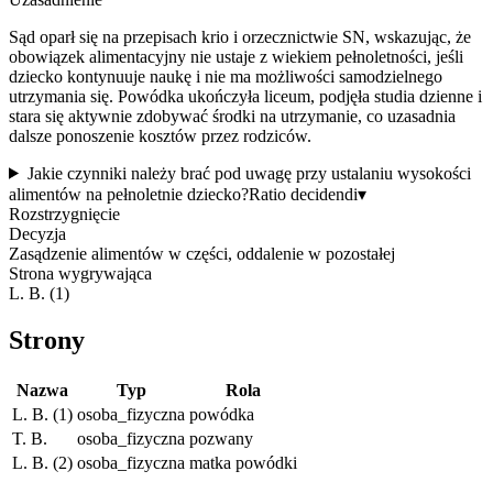
Sąd oparł się na przepisach krio i orzecznictwie SN, wskazując, że
obowiązek alimentacyjny nie ustaje z wiekiem pełnoletności, jeśli
dziecko kontynuuje naukę i nie ma możliwości samodzielnego
utrzymania się. Powódka ukończyła liceum, podjęła studia dzienne i
stara się aktywnie zdobywać środki na utrzymanie, co uzasadnia
dalsze ponoszenie kosztów przez rodziców.
Jakie czynniki należy brać pod uwagę przy ustalaniu wysokości
alimentów na pełnoletnie dziecko?
Ratio decidendi
▾
Rozstrzygnięcie
Decyzja
Zasądzenie alimentów w części, oddalenie w pozostałej
Strona wygrywająca
L. B. (1)
Strony
Nazwa
Typ
Rola
L. B. (1)
osoba_fizyczna
powódka
T. B.
osoba_fizyczna
pozwany
L. B. (2)
osoba_fizyczna
matka powódki