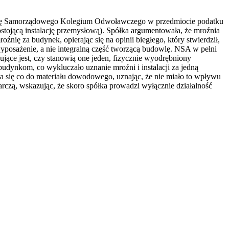
ecyzję Samorządowego Kolegium Odwoławczego w przedmiocie podatku
tojącą instalację przemysłową). Spółka argumentowała, że mroźnia
ię za budynek, opierając się na opinii biegłego, który stwierdził,
 wyposażenie, a nie integralną część tworzącą budowlę. NSA w pełni
ujące jest, czy stanowią one jeden, fizycznie wyodrębniony
udynkom, co wykluczało uznanie mroźni i instalacji za jedną
 się co do materiału dowodowego, uznając, że nie miało to wpływu
arczą, wskazując, że skoro spółka prowadzi wyłącznie działalność