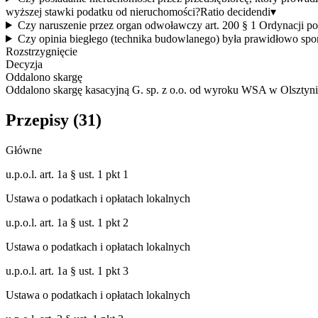
wyższej stawki podatku od nieruchomości?
Ratio decidendi
▾
Czy naruszenie przez organ odwoławczy art. 200 § 1 Ordynacji 
Czy opinia biegłego (technika budowlanego) była prawidłowo sporz
Rozstrzygnięcie
Decyzja
Oddalono skargę
Oddalono skargę kasacyjną G. sp. z o.o. od wyroku WSA w Olsztyni
Przepisy (
31
)
Główne
u.p.o.l. art. 1a § ust. 1 pkt 1
Ustawa o podatkach i opłatach lokalnych
u.p.o.l. art. 1a § ust. 1 pkt 2
Ustawa o podatkach i opłatach lokalnych
u.p.o.l. art. 1a § ust. 1 pkt 3
Ustawa o podatkach i opłatach lokalnych