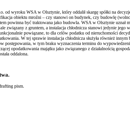
 o.o. od wyroku WSA w Olsztynie, który oddalił skargę spółki na d
ikacja obiektu mroźni – czy stanowi on budynek, czy budowlę (wolnos
atem powinna być traktowana jako budowla. WSA w Olsztynie uznał mroźn
wale związany z gruntem, a instalacja chłodnicza stanowi jedynie jego
 funkcjonalnie powiązane, to dla celów podatku od nieruchomości decyd
kowania. W tej sprawie instalacja chłodnicza służyła również innym b
sów postępowania, w tym braku wyznaczenia terminu do wypowiedzenia
yczącej opodatkowania majątku jako związanego z działalnością gospod
ostała oddalona.
twa.
rafting pism.