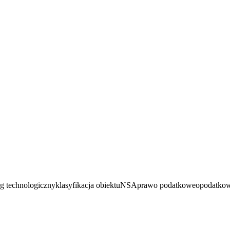
ąg technologiczny
klasyfikacja obiektu
NSA
prawo podatkowe
opodatko