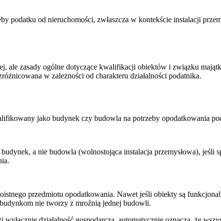
by podatku od nieruchomości, zwłaszcza w kontekście instalacji prz
czej, ale zasady ogólne dotyczące kwalifikacji obiektów i związku mająt
zróżnicowana w zależności od charakteru działalności podatnika.
kwalifikowany jako budynek czy budowla na potrzeby opodatkowania p
udynek, a nie budowla (wolnostojąca instalacja przemysłowa), jeśli spe
ia.
moistnego przedmiotu opodatkowania. Nawet jeśli obiekty są funkcjonal
ym budynkom nie tworzy z mroźnią jednej budowli.
i wyłącznie działalność gospodarczą, automatycznie oznacza, że wszyst