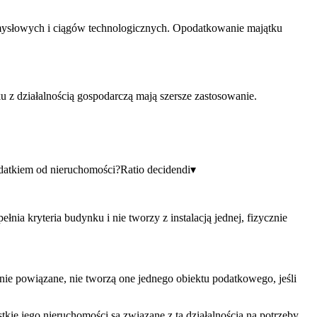
emysłowych i ciągów technologicznych. Opodatkowanie majątku
ku z działalnością gospodarczą mają szersze zastosowanie.
odatkiem od nieruchomości?
Ratio decidendi
▾
łnia kryteria budynku i nie tworzy z instalacją jednej, fizycznie
nie powiązane, nie tworzą one jednego obiektu podatkowego, jeśli
kie jego nieruchomości są związane z tą działalnością na potrzeby