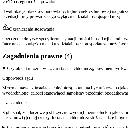
Do czego można powołać
Kwalifikacja obiektów budowlanych (budynek vs budowla) na potrze
przedsiębiorcy prowadzącego wyłącznie działalność gospodarczą.
Ograniczenia stosowania
Orzeczenie dotyczy specyficznej sytuacji mroźni i instalacji chłodni
Interpretacja związku majątku z działalnością gospodarczą może być 
Zagadnienia prawne (
4
)
Czy obiekt mroźni, wraz z instalacją chłodniczą, powinien być 
Odpowiedź sądu
Mroźnia, nawet z instalacją chłodniczą, powinna być traktowana jako b
wyodrębnionej całości stanowiącej samoistny przedmiot opodatkowan
Uzasadnienie
Sąd uznał, że kluczowe jest fizyczne wyodrębnienie obiektu jako sa
nie stanowią jednej rzeczy. Instalacja chłodnicza służąca także inn
Czy posiadanie nieruchomości przez przedsiębiorcę, który prowadz