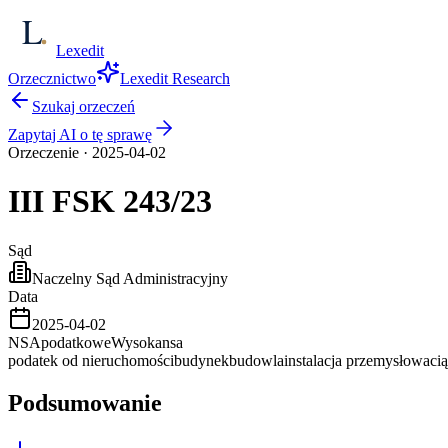
Lexedit
Orzecznictwo
Lexedit Research
Szukaj orzeczeń
Zapytaj AI o tę sprawę
Orzeczenie
·
2025-04-02
III FSK
243/23
Sąd
Naczelny Sąd Administracyjny
Data
2025-04-02
NSA
podatkowe
Wysoka
nsa
podatek od nieruchomości
budynek
budowla
instalacja przemysłowa
ci
Podsumowanie