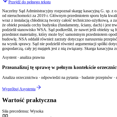
Przejdź do pełnego tekstu
Naczelny Sąd Administracyjny rozpoznał skargę kasacyjną G. sp. z
od nieruchomości za 2019 r. Głównym przedmiotem sporu była kwalif
wraz z instalacją chłodniczą tworzy całość techniczno-użytkową, a z
że obiekt posiada cechy budynku (fundamenty, ściany, dach) i jest tr
podzielił stanowisko WSA. Sąd podkreślił, że nawet jeśli obiekty są
przedmiot materialny, który może być samoistnym przedmiotem opodat
budowlę. NSA oddalił również zarzuty dotyczące naruszenia przepi
na wynik sprawy. Sąd nie podzielił również argumentacji spółki dot
gospodarczą, cały jej majątek jest z nią związany. Skarga kasacyjna z
Asystent · analiza prawna
Przeanalizuj tę sprawę w
pełnym kontekście
orzecznic
Analiza orzecznictwa · odpowiedzi na pytania · badanie przepisów · d
Wypróbuj Asystenta
Wartość praktyczna
Siła precedensu:
Wysoka