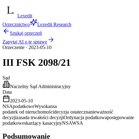
Lexedit
Orzecznictwo
Lexedit Research
Szukaj orzeczeń
Zapytaj AI o tę sprawę
Orzeczenie
·
2023-05-10
III FSK
2098/21
Sąd
Naczelny Sąd Administracyjny
Data
2023-05-10
NSA
podatkowe
Wysoka
nsa
podatek od nieruchomości
decyzja ostateczna
nieważność
decyzji
zasada trwałości decyzji
Ordynacja podatkowa
postępowanie
podatkowe
skarżący kasacyjny
NSA
WSA
Podsumowanie