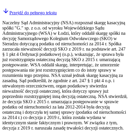
Przejdź do pełnego tekstu
Naczelny Sąd Administracyjny (NSA) rozpoznał skargę kasacyjną
spółki "G." sp. z o.o. od wyroku Wojewódzkiego Sądu
Administracyjnego (WSA) w Łodzi, który oddalił skargę spółki na
decyzję Samorządowego Kolegium Odwoławczego (SKO) w
Sieradzu dotyczącą podatku od nieruchomości za 2014 r. Spółka
zarzucała nieważność decyzji SKO z 2019 r. na podstawie art. 247
§ 1 pkt 4 Ordynacji podatkowej (o.p.), wskazując, że sprawa była
już rozstrzygnięta ostateczną decyzją SKO z 2015 r. umarzającą
postępowanie. WSA oddalił skargę, interpretując, że umorzenie
postępowania nie jest rozstrzygnięciem co do istoty sprawy w
rozumieniu tego przepisu. NSA uznał jednak skargę kasacyjną za
zasadną. Sąd podkreślił, że zgodnie z art. 247 § 1 pkt 4 o.p. i
utrwalonym orzecznictwem, organ podatkowy stwierdza
nieważność decyzji ostatecznej, która dotyczy sprawy już
poprzednio rozstrzygniętej inną decyzją ostateczną. NSA stwierdził,
że decyzja SKO z 2015 r. umarzająca postępowanie w sprawie
podatku od nieruchomości za lata 2012-2014 była decyzją
ostateczną i dotyczyła tej samej sprawy (podatku od nieruchomości
za 2014 r.) co decyzja z 2019 r., która została wydana w
identycznym stanie faktycznym i prawnym. W związku z tym,
decyzja z 2019 r. naruszała zasadę trwałości decyzji ostatecznych.