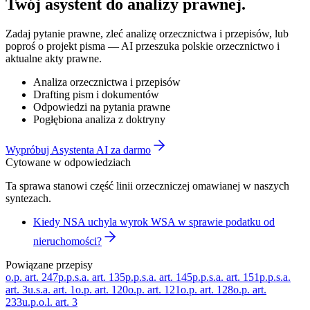
Twój asystent do
analizy prawnej
.
Zadaj pytanie prawne, zleć analizę orzecznictwa i przepisów, lub
poproś o projekt pisma — AI przeszuka polskie orzecznictwo i
aktualne akty prawne.
Analiza orzecznictwa i przepisów
Drafting pism i dokumentów
Odpowiedzi na pytania prawne
Pogłębiona analiza z doktryny
Wypróbuj Asystenta AI za darmo
Cytowane w odpowiedziach
Ta sprawa stanowi część linii orzeczniczej omawianej w naszych
syntezach.
Kiedy NSA uchyla wyrok WSA w sprawie podatku od
nieruchomości?
Powiązane przepisy
o.p. art. 247
p.p.s.a. art. 135
p.p.s.a. art. 145
p.p.s.a. art. 151
p.p.s.a.
art. 3
u.s.a. art. 1
o.p. art. 120
o.p. art. 121
o.p. art. 128
o.p. art.
233
u.p.o.l. art. 3