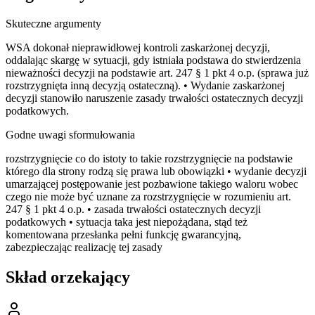
Skuteczne argumenty
WSA dokonał nieprawidłowej kontroli zaskarżonej decyzji,
oddalając skargę w sytuacji, gdy istniała podstawa do stwierdzenia
nieważności decyzji na podstawie art. 247 § 1 pkt 4 o.p. (sprawa już
rozstrzygnięta inną decyzją ostateczną). • Wydanie zaskarżonej
decyzji stanowiło naruszenie zasady trwałości ostatecznych decyzji
podatkowych.
Godne uwagi sformułowania
rozstrzygnięcie co do istoty to takie rozstrzygnięcie na podstawie
którego dla strony rodzą się prawa lub obowiązki • wydanie decyzji
umarzającej postępowanie jest pozbawione takiego waloru wobec
czego nie może być uznane za rozstrzygnięcie w rozumieniu art.
247 § 1 pkt 4 o.p. • zasada trwałości ostatecznych decyzji
podatkowych • sytuacja taka jest niepożądana, stąd też
komentowana przesłanka pełni funkcję gwarancyjną,
zabezpieczając realizację tej zasady
Skład orzekający