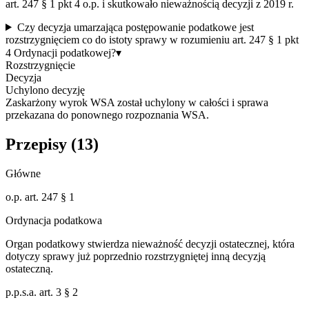
art. 247 § 1 pkt 4 o.p. i skutkowało nieważnością decyzji z 2019 r.
Czy decyzja umarzająca postępowanie podatkowe jest
rozstrzygnięciem co do istoty sprawy w rozumieniu art. 247 § 1 pkt
4 Ordynacji podatkowej?
▾
Rozstrzygnięcie
Decyzja
Uchylono decyzję
Zaskarżony wyrok WSA został uchylony w całości i sprawa
przekazana do ponownego rozpoznania WSA.
Przepisy (
13
)
Główne
o.p. art. 247 § 1
Ordynacja podatkowa
Organ podatkowy stwierdza nieważność decyzji ostatecznej, która
dotyczy sprawy już poprzednio rozstrzygniętej inną decyzją
ostateczną.
p.p.s.a. art. 3 § 2