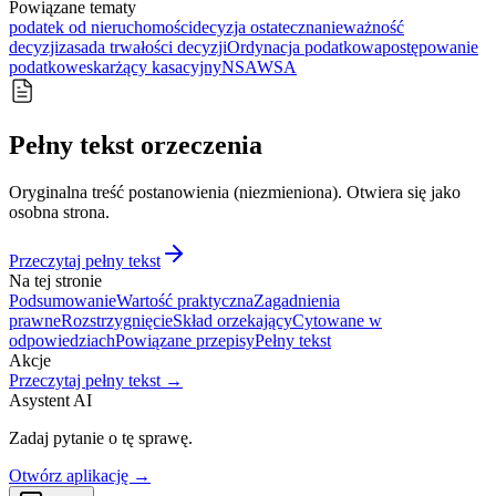
Powiązane tematy
podatek od nieruchomości
decyzja ostateczna
nieważność
decyzji
zasada trwałości decyzji
Ordynacja podatkowa
postępowanie
podatkowe
skarżący kasacyjny
NSA
WSA
Pełny tekst orzeczenia
Oryginalna treść postanowienia (niezmieniona). Otwiera się jako
osobna strona.
Przeczytaj pełny tekst
Na tej stronie
Podsumowanie
Wartość praktyczna
Zagadnienia
prawne
Rozstrzygnięcie
Skład orzekający
Cytowane w
odpowiedziach
Powiązane przepisy
Pełny tekst
Akcje
Przeczytaj pełny tekst →
Asystent AI
Zadaj pytanie o tę sprawę.
Otwórz aplikację →