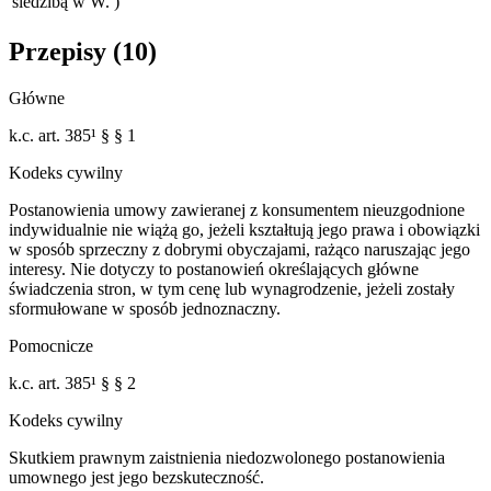
siedzibą w W. )
Przepisy (
10
)
Główne
k.c. art. 385¹ § § 1
Kodeks cywilny
Postanowienia umowy zawieranej z konsumentem nieuzgodnione
indywidualnie nie wiążą go, jeżeli kształtują jego prawa i obowiązki
w sposób sprzeczny z dobrymi obyczajami, rażąco naruszając jego
interesy. Nie dotyczy to postanowień określających główne
świadczenia stron, w tym cenę lub wynagrodzenie, jeżeli zostały
sformułowane w sposób jednoznaczny.
Pomocnicze
k.c. art. 385¹ § § 2
Kodeks cywilny
Skutkiem prawnym zaistnienia niedozwolonego postanowienia
umownego jest jego bezskuteczność.