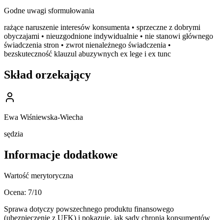
Godne uwagi sformułowania
rażące naruszenie interesów konsumenta • sprzeczne z dobrymi
obyczajami • nieuzgodnione indywidualnie • nie stanowi głównego
świadczenia stron • zwrot nienależnego świadczenia •
bezskuteczność klauzul abuzywnych ex lege i ex tunc
Skład orzekający
Ewa Wiśniewska-Wiecha
sędzia
Informacje dodatkowe
Wartość merytoryczna
Ocena:
7
/10
Sprawa dotyczy powszechnego produktu finansowego
(ubezpieczenie z UFK) i pokazuje, jak sądy chronią konsumentów