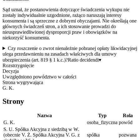
Sąd uznał, że postanowienia dotyczące świadczenia wykupu nie
zostały indywidualnie uzgodnione, rażąco naruszają interesy
konsumenta i są sprzeczne z dobrymi obyczajami. Nie określają one
głównych świadczeń stron, a ich stosowanie prowadzi do
nieusprawiedliwionej dysproporcji praw i obowiązków na
niekorzyść konsumenta.
Czy roszczenie o zwrot nienależnie pobranej opłaty likwidacyjnej
ulega przedawnieniu na zasadach właściwych dla umowy
ubezpieczenia (art. 819 § 1 k.c.)?
Ratio decidendi
▾
Rozstrzygnięcie
Decyzja
Uwzględniono powództwo w całości
Strona wygrywająca
G. K.
Strony
Nazwa
Typ
Rola
G. K.
osoba_fizyczna
powód
S. U. Spółka Akcyjna z siedzibą w W.
(obecnie V. Ż. Spółka Akcyjna V. G. z
spółka
pozwana