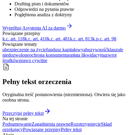
Drafting pism i dokumentów
Odpowiedzi na pytania prawne
Pogłębiona analiza z doktryny
Wypróbuj Asystenta AI za darmo
Powiązane przepisy
k.c. art. 118
k.c. art. 410
k.c. art. 481
k.c. art. 813
k.p.c. art. 98
Powiązane tematy
ubezpieczenie na życie
fundusz kapitałowy
abuzywność
klauzule
niedozwolone
ochrona konsumenta
opłata likwidacyjna
zwrot
środków
prawo cywilne
Pełny tekst orzeczenia
Oryginalna treść postanowienia (niezmieniona). Otwiera się jako
osobna strona.
Przeczytaj pełny tekst
Na tej stronie
Podsumowanie
Zagadnienia prawne
Rozstrzygnięcie
Skład
orzekający
Powiązane przepisy
Pełny tekst
Akcje