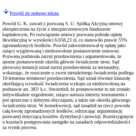
Przejdź do pełnego tekstu
Powód G. K. zawarł z pozwaną S. U. Spółką Akcyjną umowę
ubezpieczenia na życie z ubezpieczeniowym funduszem
kapitałowym. Po rozwiązaniu umowy pozwana pobrała opłatę
likwidacyjną w wysokości 6.658,23 zł, co stanowiło prawie 55%
zgromadzonych środków. Powód zakwestionował tę opłatę jako
rażąco wygórowaną i niedozwolone postanowienie umowne.
Pozwana podniosła zarzut przedawnienia i argumentowała, że
sporne postanowienie określa główne świadczenie stron. Sąd
pierwszej instancji uznał zarzut przedawnienia za niezasadny,
wskazując, że roszczenie o zwrot nienależnego świadczenia podlega
10-letniemu terminowi przedawnienia. Sąd uznał również klauzulę
określającą wysokość świadczenia wykupu za niedozwoloną na
podstawie art. 385¹ k.c. Stwierdził, że postanowienie to nie zostało
indywidualnie uzgodnione, rażąco narusza interesy konsumenta i
jest sprzeczne z dobrymi obyczajami, a także nie określa głównego
świadczenia stron. W konsekwencji, sąd zasądził na rzecz powoda
całą kwotę zgromadzonych środków, odrzucając argumentację
pozwanej dotyczącą kosztów dystrybucji i prowizji. Rozstrzygnięcie
o kosztach postępowania nastąpiło na zasadach odpowiedzialności
za wynik procesu.