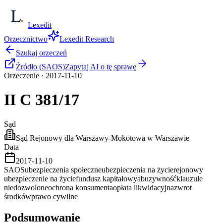
Lexedit
Orzecznictwo
Lexedit Research
Szukaj orzeczeń
Źródło (SAOS)
Zapytaj AI o tę sprawę
Orzeczenie
·
2017-11-10
II C
381/17
Sąd
Sąd Rejonowy dla Warszawy-Mokotowa w Warszawie
Data
2017-11-10
SAOS
ubezpieczenia społeczne
ubezpieczenia na życie
rejonowy
ubezpieczenie na życie
fundusz kapitałowy
abuzywność
klauzule
niedozwolone
ochrona konsumenta
opłata likwidacyjna
zwrot
środków
prawo cywilne
Podsumowanie