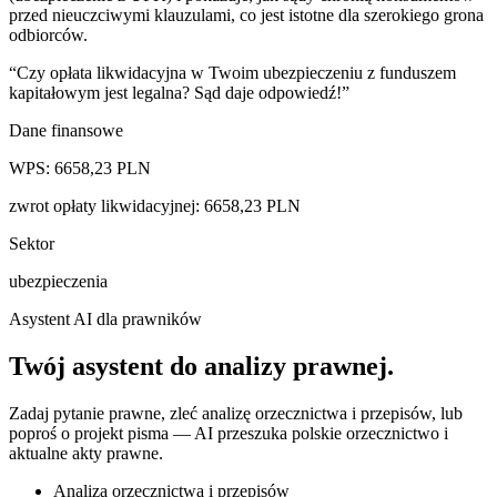
przed nieuczciwymi klauzulami, co jest istotne dla szerokiego grona
odbiorców.
“
Czy opłata likwidacyjna w Twoim ubezpieczeniu z funduszem
kapitałowym jest legalna? Sąd daje odpowiedź!
”
Dane finansowe
WPS:
6658,23
PLN
zwrot opłaty likwidacyjnej
:
6658,23
PLN
Sektor
ubezpieczenia
Asystent AI dla prawników
Twój asystent do
analizy prawnej
.
Zadaj pytanie prawne, zleć analizę orzecznictwa i przepisów, lub
poproś o projekt pisma — AI przeszuka polskie orzecznictwo i
aktualne akty prawne.
Analiza orzecznictwa i przepisów