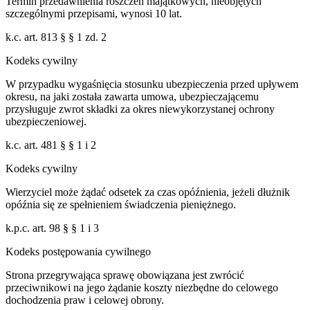
Termin przedawnienia roszczeń majątkowych, nieobjętych
szczególnymi przepisami, wynosi 10 lat.
k.c. art. 813 § § 1 zd. 2
Kodeks cywilny
W przypadku wygaśnięcia stosunku ubezpieczenia przed upływem
okresu, na jaki została zawarta umowa, ubezpieczającemu
przysługuje zwrot składki za okres niewykorzystanej ochrony
ubezpieczeniowej.
k.c. art. 481 § § 1 i 2
Kodeks cywilny
Wierzyciel może żądać odsetek za czas opóźnienia, jeżeli dłużnik
opóźnia się ze spełnieniem świadczenia pieniężnego.
k.p.c. art. 98 § § 1 i 3
Kodeks postępowania cywilnego
Strona przegrywająca sprawę obowiązana jest zwrócić
przeciwnikowi na jego żądanie koszty niezbędne do celowego
dochodzenia praw i celowej obrony.