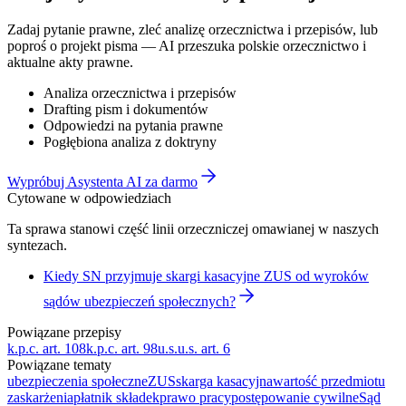
Zadaj pytanie prawne, zleć analizę orzecznictwa i przepisów, lub
poproś o projekt pisma — AI przeszuka polskie orzecznictwo i
aktualne akty prawne.
Analiza orzecznictwa i przepisów
Drafting pism i dokumentów
Odpowiedzi na pytania prawne
Pogłębiona analiza z doktryny
Wypróbuj Asystenta AI za darmo
Cytowane w odpowiedziach
Ta sprawa stanowi część linii orzeczniczej omawianej w naszych
syntezach.
Kiedy SN przyjmuje skargi kasacyjne ZUS od wyroków
sądów ubezpieczeń społecznych?
Powiązane przepisy
k.p.c. art. 108
k.p.c. art. 98
u.s.u.s. art. 6
Powiązane tematy
ubezpieczenia społeczne
ZUS
skarga kasacyjna
wartość przedmiotu
zaskarżenia
płatnik składek
prawo pracy
postępowanie cywilne
Sąd