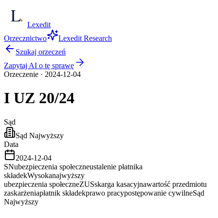
Lexedit
Orzecznictwo
Lexedit Research
Szukaj orzeczeń
Zapytaj AI o tę sprawę
Orzeczenie
·
2024-12-04
I UZ
20/24
Sąd
Sąd Najwyższy
Data
2024-12-04
SN
ubezpieczenia społeczne
ustalenie płatnika
składek
Wysoka
najwyższy
ubezpieczenia społeczne
ZUS
skarga kasacyjna
wartość przedmiotu
zaskarżenia
płatnik składek
prawo pracy
postępowanie cywilne
Sąd
Najwyższy