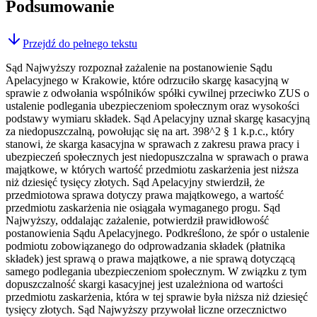
Podsumowanie
Przejdź do pełnego tekstu
Sąd Najwyższy rozpoznał zażalenie na postanowienie Sądu
Apelacyjnego w Krakowie, które odrzuciło skargę kasacyjną w
sprawie z odwołania wspólników spółki cywilnej przeciwko ZUS o
ustalenie podlegania ubezpieczeniom społecznym oraz wysokości
podstawy wymiaru składek. Sąd Apelacyjny uznał skargę kasacyjną
za niedopuszczalną, powołując się na art. 398^2 § 1 k.p.c., który
stanowi, że skarga kasacyjna w sprawach z zakresu prawa pracy i
ubezpieczeń społecznych jest niedopuszczalna w sprawach o prawa
majątkowe, w których wartość przedmiotu zaskarżenia jest niższa
niż dziesięć tysięcy złotych. Sąd Apelacyjny stwierdził, że
przedmiotowa sprawa dotyczy prawa majątkowego, a wartość
przedmiotu zaskarżenia nie osiągała wymaganego progu. Sąd
Najwyższy, oddalając zażalenie, potwierdził prawidłowość
postanowienia Sądu Apelacyjnego. Podkreślono, że spór o ustalenie
podmiotu zobowiązanego do odprowadzania składek (płatnika
składek) jest sprawą o prawa majątkowe, a nie sprawą dotyczącą
samego podlegania ubezpieczeniom społecznym. W związku z tym
dopuszczalność skargi kasacyjnej jest uzależniona od wartości
przedmiotu zaskarżenia, która w tej sprawie była niższa niż dziesięć
tysięcy złotych. Sąd Najwyższy przywołał liczne orzecznictwo