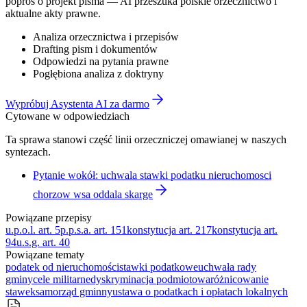
poproś o projekt pisma — AI przeszuka polskie orzecznictwo i
aktualne akty prawne.
Analiza orzecznictwa i przepisów
Drafting pism i dokumentów
Odpowiedzi na pytania prawne
Pogłębiona analiza z doktryny
Wypróbuj Asystenta AI za darmo
Cytowane w odpowiedziach
Ta sprawa stanowi część linii orzeczniczej omawianej w naszych
syntezach.
Pytanie wokół: uchwala stawki podatku nieruchomosci
chorzow wsa oddala skarge
Powiązane przepisy
u.p.o.l. art. 5
p.p.s.a. art. 151
konstytucja art. 217
konstytucja art.
94
u.s.g. art. 40
Powiązane tematy
podatek od nieruchomości
stawki podatkowe
uchwała rady
gminy
cele militarne
dyskryminacja podmiotowa
różnicowanie
stawek
samorząd gminny
ustawa o podatkach i opłatach lokalnych