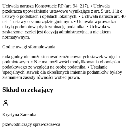
Uchwała narusza Konstytucję RP (art. 94, 217). • Uchwała
przekracza upoważnienie ustawowe wynikające z art. 5 ust. 1 lit c
ustawy o podatkach i opłatach lokalnych. • Uchwała narusza art. 40
ust. 1 ustawy o samorządzie gminnym. • Uchwała wprowadza
ukrytą podmiotową dyskryminację podatnika. • Uchwała w
zaskarżonej części jest decyzją administracyjną, a nie aktem
normatywnym.
Godne uwagi sformułowania
rada gminy nie może stosować zróżnicowanych stawek w ujęciu
podmiotowym. • Nie ma możliwości modyfikowania obowiązku
podatkowego ze względu na osobę podatnika. • Ustalanie
'specjalnych' stawek dla określonych imiennie podatników byłaby
złamaniem zasady równości wobec prawa.
Skład orzekający
Krystyna Zaremba
przewodniczący sprawozdawca