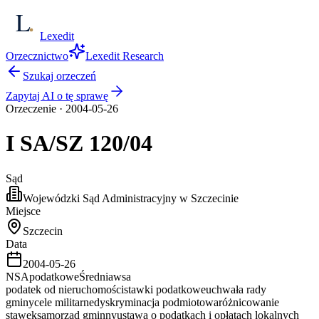
Lexedit
Orzecznictwo
Lexedit Research
Szukaj orzeczeń
Zapytaj AI o tę sprawę
Orzeczenie
·
2004-05-26
I SA/SZ
120/04
Sąd
Wojewódzki Sąd Administracyjny w Szczecinie
Miejsce
Szczecin
Data
2004-05-26
NSA
podatkowe
Średnia
wsa
podatek od nieruchomości
stawki podatkowe
uchwała rady
gminy
cele militarne
dyskryminacja podmiotowa
różnicowanie
stawek
samorząd gminny
ustawa o podatkach i opłatach lokalnych