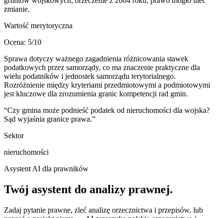
gruntów wojskowych; orzeczenie z 2004 roku, prawo mogło ulec
zmianie.
Wartość merytoryczna
Ocena:
5
/10
Sprawa dotyczy ważnego zagadnienia różnicowania stawek
podatkowych przez samorządy, co ma znaczenie praktyczne dla
wielu podatników i jednostek samorządu terytorialnego.
Rozróżnienie między kryteriami przedmiotowymi a podmiotowymi
jest kluczowe dla zrozumienia granic kompetencji rad gmin.
“
Czy gmina może podnieść podatek od nieruchomości dla wojska?
Sąd wyjaśnia granice prawa.
”
Sektor
nieruchomości
Asystent AI dla prawników
Twój asystent do
analizy prawnej
.
Zadaj pytanie prawne, zleć analizę orzecznictwa i przepisów, lub