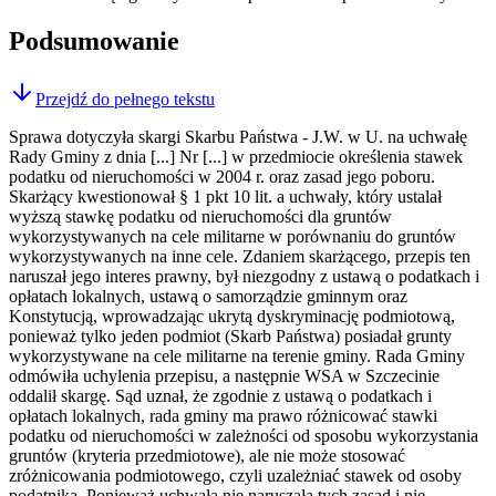
Podsumowanie
Przejdź do pełnego tekstu
Sprawa dotyczyła skargi Skarbu Państwa - J.W. w U. na uchwałę
Rady Gminy z dnia [...] Nr [...] w przedmiocie określenia stawek
podatku od nieruchomości w 2004 r. oraz zasad jego poboru.
Skarżący kwestionował § 1 pkt 10 lit. a uchwały, który ustalał
wyższą stawkę podatku od nieruchomości dla gruntów
wykorzystywanych na cele militarne w porównaniu do gruntów
wykorzystywanych na inne cele. Zdaniem skarżącego, przepis ten
naruszał jego interes prawny, był niezgodny z ustawą o podatkach i
opłatach lokalnych, ustawą o samorządzie gminnym oraz
Konstytucją, wprowadzając ukrytą dyskryminację podmiotową,
ponieważ tylko jeden podmiot (Skarb Państwa) posiadał grunty
wykorzystywane na cele militarne na terenie gminy. Rada Gminy
odmówiła uchylenia przepisu, a następnie WSA w Szczecinie
oddalił skargę. Sąd uznał, że zgodnie z ustawą o podatkach i
opłatach lokalnych, rada gminy ma prawo różnicować stawki
podatku od nieruchomości w zależności od sposobu wykorzystania
gruntów (kryteria przedmiotowe), ale nie może stosować
zróżnicowania podmiotowego, czyli uzależniać stawek od osoby
podatnika. Ponieważ uchwała nie naruszała tych zasad i nie