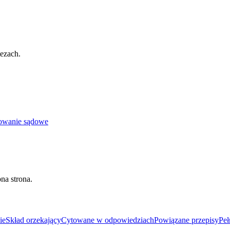
tezach.
owanie sądowe
na strona.
ie
Skład orzekający
Cytowane w odpowiedziach
Powiązane przepisy
Peł