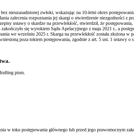
wy bez nieuzasadnionej zwłoki, wskazując na 10-letni okres postępo
ania zalecenia rozpoznania jej skargi o stwierdzenie niezgodności z
episy ustawy o skardze na przewlekłość, stwierdził, że postępowania,
akończyło się wyrokiem Sądu Apelacyjnego z maja 2021 r., a postę
ania we wrześniu 2025 r. Skarga na przewlekłość została złożona w 
iesioną poza tokiem postępowania, zgodnie z art. 5 ust. 1 ustawy o 
twa.
rafting pism.
wania w toku postępowania głównego lub przed jego prawomocnym zak