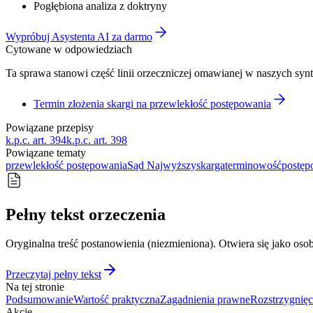
Pogłębiona analiza z doktryny
Wypróbuj Asystenta AI za darmo
Cytowane w odpowiedziach
Ta sprawa stanowi część linii orzeczniczej omawianej w naszych syn
Termin złożenia skargi na przewlekłość postępowania
Powiązane przepisy
k.p.c. art. 394
k.p.c. art. 398
Powiązane tematy
przewlekłość postępowania
Sąd Najwyższy
skarga
terminowość
postęp
Pełny tekst orzeczenia
Oryginalna treść postanowienia (niezmieniona). Otwiera się jako osob
Przeczytaj pełny tekst
Na tej stronie
Podsumowanie
Wartość praktyczna
Zagadnienia prawne
Rozstrzygnięc
Akcje