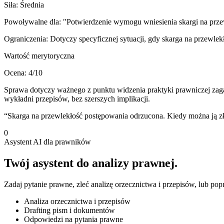
Siła:
Średnia
Powoływalne dla:
"Potwierdzenie wymogu wniesienia skargi na prz
Ograniczenia:
Dotyczy specyficznej sytuacji, gdy skarga na przewle
Wartość merytoryczna
Ocena:
4
/10
Sprawa dotyczy ważnego z punktu widzenia praktyki prawniczej zagadni
wykładni przepisów, bez szerszych implikacji.
“
Skarga na przewlekłość postępowania odrzucona. Kiedy można ją z
0
Asystent AI dla prawników
Twój asystent do
analizy prawnej
.
Zadaj pytanie prawne, zleć analizę orzecznictwa i przepisów, lub po
Analiza orzecznictwa i przepisów
Drafting pism i dokumentów
Odpowiedzi na pytania prawne