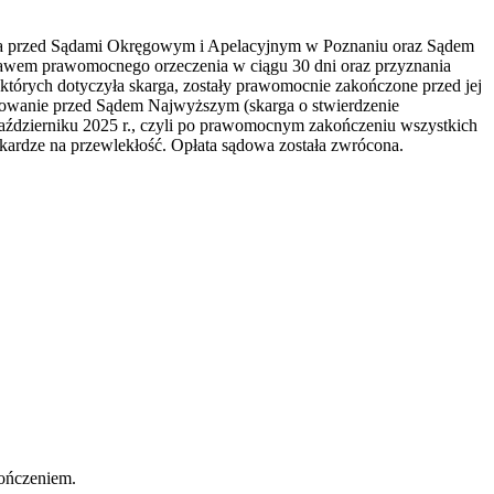
wania przed Sądami Okręgowym i Apelacyjnym w Poznaniu oraz Sądem
 prawem prawomocnego orzeczenia w ciągu 30 dni oraz przyznania
 których dotyczyła skarga, zostały prawomocnie zakończone przed jej
powanie przed Sądem Najwyższym (skarga o stwierdzenie
październiku 2025 r., czyli po prawomocnym zakończeniu wszystkich
skardze na przewlekłość. Opłata sądowa została zwrócona.
ończeniem.