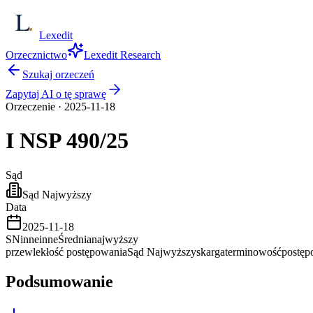
Lexedit
Orzecznictwo
Lexedit Research
Szukaj orzeczeń
Zapytaj AI o tę sprawę
Orzeczenie
·
2025-11-18
I NSP
490/25
Sąd
Sąd Najwyższy
Data
2025-11-18
SN
inne
inne
Średnia
najwyższy
przewlekłość postępowania
Sąd Najwyższy
skarga
terminowość
postęp
Podsumowanie