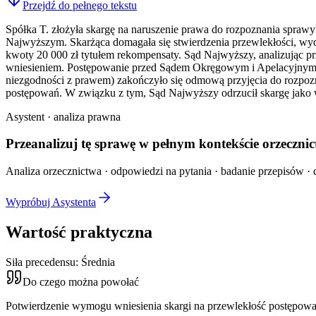
Przejdź do pełnego tekstu
Spółka T. złożyła skargę na naruszenie prawa do rozpoznania spra
Najwyższym. Skarżąca domagała się stwierdzenia przewlekłości, wyd
kwoty 20 000 zł tytułem rekompensaty. Sąd Najwyższy, analizując prz
wniesieniem. Postępowanie przed Sądem Okręgowym i Apelacyjnym z
niezgodności z prawem) zakończyło się odmową przyjęcia do rozpozn
postępowań. W związku z tym, Sąd Najwyższy odrzucił skargę jako wn
Asystent · analiza prawna
Przeanalizuj tę sprawę w
pełnym kontekście
orzecznic
Analiza orzecznictwa · odpowiedzi na pytania · badanie przepisów · d
Wypróbuj Asystenta
Wartość praktyczna
Siła precedensu:
Średnia
Do czego można powołać
Potwierdzenie wymogu wniesienia skargi na przewlekłość postępo