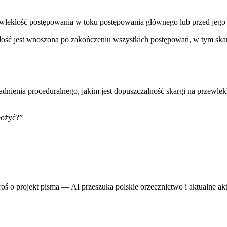
ewlekłość postępowania w toku postępowania głównego lub przed je
kłość jest wnoszona po zakończeniu wszystkich postępowań, w tym ska
enia proceduralnego, jakim jest dopuszczalność skargi na przewlekłość
łożyć?
”
proś o projekt pisma — AI przeszuka polskie orzecznictwo i aktualne ak