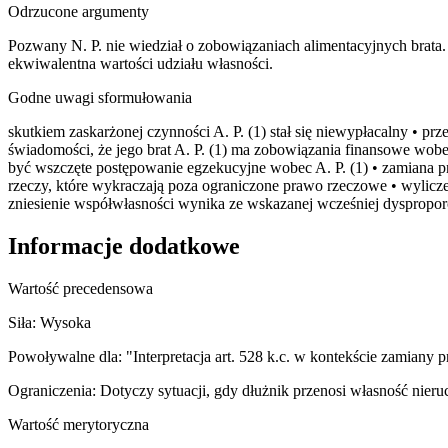
Odrzucone argumenty
Pozwany N. P. nie wiedział o zobowiązaniach alimentacyjnych brata
ekwiwalentna wartości udziału własności.
Godne uwagi sformułowania
skutkiem zaskarżonej czynności A. P. (1) stał się niewypłacalny •
świadomości, że jego brat A. P. (1) ma zobowiązania finansowe w
być wszczęte postępowanie egzekucyjne wobec A. P. (1) • zamiana p
rzeczy, które wykraczają poza ograniczone prawo rzeczowe • wylic
zniesienie współwłasności wynika ze wskazanej wcześniej dysprop
Informacje dodatkowe
Wartość precedensowa
Siła:
Wysoka
Powoływalne dla:
"Interpretacja art. 528 k.c. w kontekście zamiany
Ograniczenia:
Dotyczy sytuacji, gdy dłużnik przenosi własność nier
Wartość merytoryczna