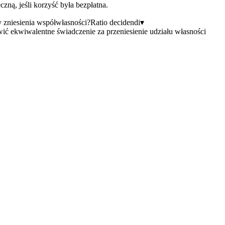
zną, jeśli korzyść była bezpłatna.
y zniesienia współwłasności?
Ratio decidendi
▾
ć ekwiwalentne świadczenie za przeniesienie udziału własności