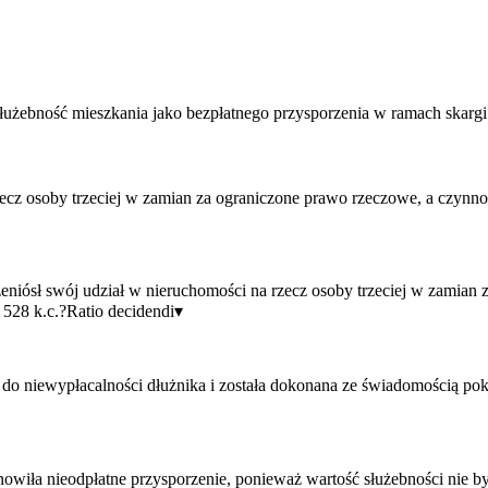
służebność mieszkania jako bezpłatnego przysporzenia w ramach skargi 
zecz osoby trzeciej w zamian za ograniczone prawo rzeczowe, a czynno
eniósł swój udział w nieruchomości na rzecz osoby trzeciej w zamian 
 528 k.c.?
Ratio decidendi
▾
o niewypłacalności dłużnika i została dokonana ze świadomością pokrz
nowiła nieodpłatne przysporzenie, ponieważ wartość służebności nie b