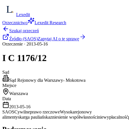
Lexedit
Orzecznictwo
Lexedit Research
Szukaj orzeczeń
Źródło (SAOS)
Zapytaj AI o tę sprawę
Orzeczenie
·
2013-05-16
I C
1176/12
Sąd
Sąd Rejonowy dla Warszawy- Mokotowa
Miejsce
Warszawa
Data
2013-05-16
SAOS
Cywilne
prawo rzeczowe
Wysoka
rejonowy
alimenty
skarga pauliańska
zniesienie współwłasności
niewypłacalność