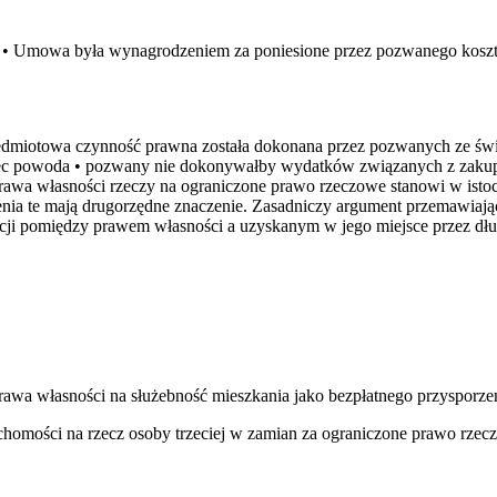
. • Umowa była wynagrodzeniem za poniesione przez pozwanego koszty
 przedmiotowa czynność prawna została dokonana przez pozwanych ze 
obec powoda • pozwany nie dokonywałby wydatków związanych z zakup
rawa własności rzeczy na ograniczone prawo rzeczowe stanowi w istoci
zenia te mają drugorzędne znaczenie. Zasadniczy argument przemawia
orcji pomiędzy prawem własności a uzyskanym w jego miejsce przez 
 prawa własności na służebność mieszkania jako bezpłatnego przysporze
uchomości na rzecz osoby trzeciej w zamian za ograniczone prawo rzec