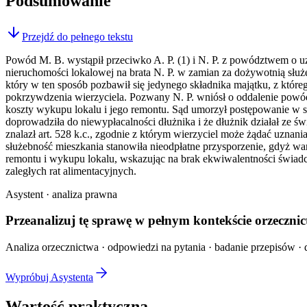
Podsumowanie
Przejdź do pełnego tekstu
Powód M. B. wystąpił przeciwko A. P. (1) i N. P. z powództwem o uzn
nieruchomości lokalowej na brata N. P. w zamian za dożywotnią słu
który w ten sposób pozbawił się jedynego składnika majątku, z któr
pokrzywdzenia wierzyciela. Pozwany N. P. wniósł o oddalenie powó
koszty wykupu lokalu i jego remontu. Sąd umorzył postępowanie w stos
doprowadziła do niewypłacalności dłużnika i że dłużnik działał ze ś
znalazł art. 528 k.c., zgodnie z którym wierzyciel może żądać uznan
służebność mieszkania stanowiła nieodpłatne przysporzenie, gdyż wa
remontu i wykupu lokalu, wskazując na brak ekwiwalentności świad
zaległych rat alimentacyjnych.
Asystent · analiza prawna
Przeanalizuj tę sprawę w
pełnym kontekście
orzecznic
Analiza orzecznictwa · odpowiedzi na pytania · badanie przepisów · d
Wypróbuj Asystenta
Wartość praktyczna