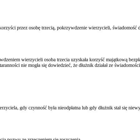
korzyści przez osobę trzecią, pokrzywdzenie wierzycieli, świadomość d
wdzeniem wierzycieli osoba trzecia uzyskała korzyść majątkową bezpła
taranności nie mogła się dowiedzieć, że dłużnik działał ze świadomośc
yciela, gdy czynność była nieodpłatna lub gdy dłużnik stał się niewy
ia pozwu ze zrzeczeniem się roszczenia.