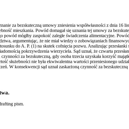
anie za bezskuteczną umowy zniesienia współwłasności z dnia 16 listo
żebność mieszkania. Powód domagał się uznania tej umowy za bezskutec
ego powód mógłby zaspokoić zaległe świadczenia alimentacyjne. Powód
dztwa, argumentując, że nie miał wiedzy o zobowiązaniach finansowy
unku do A. P. (1) na skutek cofnięcia pozwu. Analizując przesłanki ska
wiadomością pokrzywdzenia wierzyciela. Sąd uznał, że czwarta przesłan
ia czynności za bezskuteczną, gdy osoba trzecia uzyskała korzyść mają
rtość służebności nie była ekwiwalentna wartości przeniesionego udz
czeń. W konsekwencji sąd uznał zaskarżoną czynność za bezskuteczn
twa.
rafting pism.