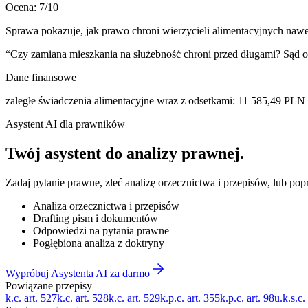
Ocena:
7
/10
Sprawa pokazuje, jak prawo chroni wierzycieli alimentacyjnych na
“
Czy zamiana mieszkania na służebność chroni przed długami? Sąd 
Dane finansowe
zaległe świadczenia alimentacyjne wraz z odsetkami
:
11 585,49
PLN
Asystent AI dla prawników
Twój asystent do
analizy prawnej
.
Zadaj pytanie prawne, zleć analizę orzecznictwa i przepisów, lub po
Analiza orzecznictwa i przepisów
Drafting pism i dokumentów
Odpowiedzi na pytania prawne
Pogłębiona analiza z doktryny
Wypróbuj Asystenta AI za darmo
Powiązane przepisy
k.c. art. 527
k.c. art. 528
k.c. art. 529
k.p.c. art. 355
k.p.c. art. 98
u.k.s.c.