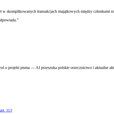
wet w skomplikowanych transakcjach majątkowych między członkami rod
odpowiada.
”
proś o projekt pisma — AI przeszuka polskie orzecznictwo i aktualne ak
 art. 113