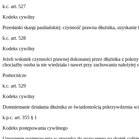
k.c. art. 527
Kodeks cywilny
Przesłanki skargi pauliańskiej: czynność prawna dłużnika, uzyskanie 
k.c. art. 528
Kodeks cywilny
Jeżeli wskutek czynności prawnej dokonanej przez dłużnika z pokrzy
chociażby osoba ta nie wiedziała i nawet przy zachowaniu należytej s
Pomocnicze
k.c. art. 529
Kodeks cywilny
Domniemanie działania dłużnika ze świadomością pokrzywdzenia wierz
k.p.c. art. 355 § 1
Kodeks postępowania cywilnego
Umorzenie postępowania w stosunku do pozwanego na skutek cofnięc