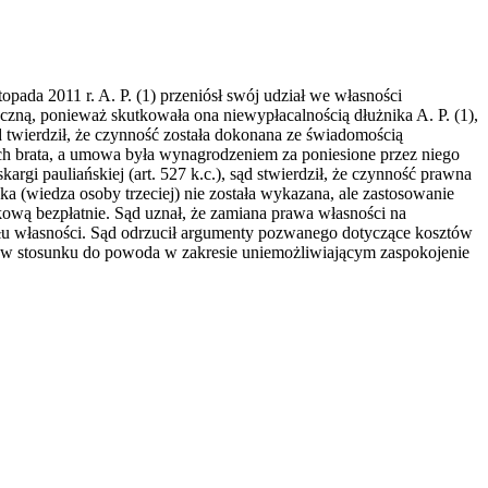
pada 2011 r. A. P. (1) przeniósł swój udział we własności
zną, ponieważ skutkowała ona niewypłacalnością dłużnika A. P. (1),
 twierdził, że czynność została dokonana ze świadomością
ch brata, a umowa była wynagrodzeniem za poniesione przez niego
rgi pauliańskiej (art. 527 k.c.), sąd stwierdził, że czynność prawna
ka (wiedza osoby trzeciej) nie została wykazana, ale zastosowanie
tkową bezpłatnie. Sąd uznał, że zamiana prawa własności na
iału własności. Sąd odrzucił argumenty pozwanego dotyczące kosztów
ą w stosunku do powoda w zakresie uniemożliwiającym zaspokojenie