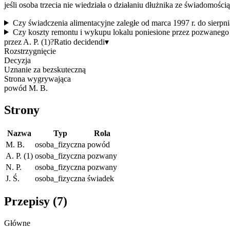
jeśli osoba trzecia nie wiedziała o działaniu dłużnika ze świadomośc
Czy świadczenia alimentacyjne zaległe od marca 1997 r. do sierp
Czy koszty remontu i wykupu lokalu poniesione przez pozwanego 
przez A. P. (1)?
Ratio decidendi
▾
Rozstrzygnięcie
Decyzja
Uznanie za bezskuteczną
Strona wygrywająca
powód M. B.
Strony
Nazwa
Typ
Rola
M. B.
osoba_fizyczna
powód
A. P. (1)
osoba_fizyczna
pozwany
N. P.
osoba_fizyczna
pozwany
J. Ś.
osoba_fizyczna
świadek
Przepisy (
7
)
Główne