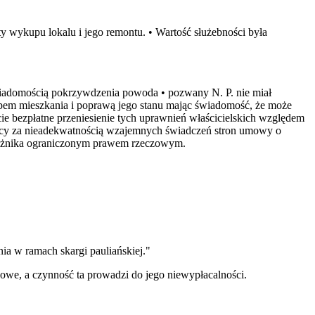
 wykupu lokalu i jego remontu. • Wartość służebności była
świadomością pokrzywdzenia powoda • pozwany N. P. nie miał
em mieszkania i poprawą jego stanu mając świadomość, że może
e bezpłatne przeniesienie tych uprawnień właścicielskich względem
jący za nieadekwatnością wzajemnych świadczeń stron umowy o
dłużnika ograniczonym prawem rzeczowym.
nia w ramach skargi pauliańskiej."
zowe, a czynność ta prowadzi do jego niewypłacalności.