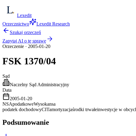
Lexedit
Orzecznictwo
Lexedit Research
Szukaj orzeczeń
Zapytaj AI o tę sprawę
Orzeczenie
·
2005-01-20
FSK
1370/04
Sąd
Naczelny Sąd Administracyjny
Data
2005-01-20
NSA
podatkowe
Wysoka
nsa
podatek dochodowy
CIT
amortyzacja
środki trwałe
inwestycje w obcyc
Podsumowanie