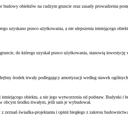
kście budowy obiektów na cudzym gruncie oraz zasady prowadzenia p
rego uzyskano prawo użytkowania, a nie ulepszenia istniejącego obiekt
uncie, do którego uzyskał prawo użytkowania, stanowią inwestycję 
ębny środek trwały podlegający amortyzacji według stawek ogólnych,
i istniejącego obiektu, a nie jego wytworzenia od podstaw. Budynki
 w obcym środku trwałym, jeśli sam je wybudował.
eznań świadka-projektanta i opinii biegłego z zakresu budownictwa