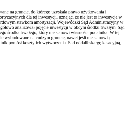
owane na gruncie, do którego uzyskała prawo użytkowania i
cyjnych dla tej inwestycji, uznając, że nie jest to inwestycja w
ndardowym stawkom amortyzacji. Wojewódzki Sąd Administracyjny w
czegółowo analizował pojęcie inwestycji w obcym środku trwałym. Sąd
ego środka trwałego, który nie stanowi własności podatnika. W tej
wle wybudowane na cudzym gruncie, nawet jeśli nie stanowią
nik poniósł koszty ich wytworzenia. Sąd oddalił skargę kasacyjną,