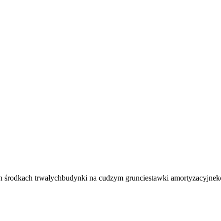
h środkach trwałych
budynki na cudzym gruncie
stawki amortyzacyjne
k