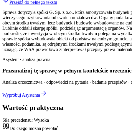
Przejdź do pełnego tekstu
Sprawa dotyczyła spółki G. Sp. z o.o., która amortyzowała budynek 
wieczystego użytkowania od swoich udziałowców. Organy podatkowe z
obcym środku trwałym, lecz budynek i budowle wybudowane na cudz
Lublinie oddalił skargę spółki, podzielając argumentację organów. N
podkreślił, że inwestycja w obcym środku trwałym polega na wydatkac
sprawie spółka wybudowała obiekt od podstaw na cudzym gruncie, a n
własności podatnika, są odrębnymi środkami trwałymi podlegającymi a
uznając, że WSA prawidłowo zinterpretował przepisy prawa materialn
Asystent · analiza prawna
Przeanalizuj tę sprawę w
pełnym kontekście
orzecznic
Analiza orzecznictwa · odpowiedzi na pytania · badanie przepisów · d
Wypróbuj Asystenta
Wartość praktyczna
Siła precedensu:
Wysoka
Do czego można powołać