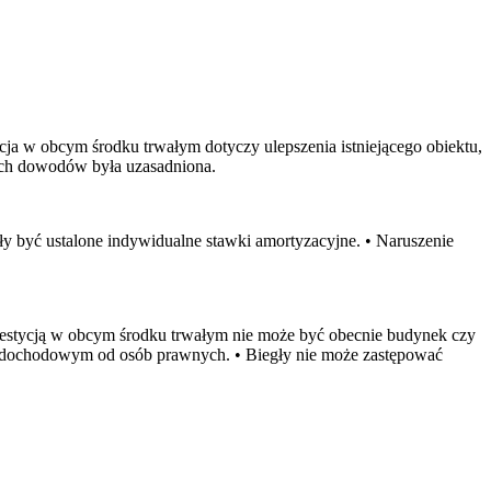
a w obcym środku trwałym dotyczy ulepszenia istniejącego obiektu,
ych dowodów była uzasadniona.
y być ustalone indywidualne stawki amortyzacyjne. • Naruszenie
westycją w obcym środku trwałym nie może być obecnie budynek czy
u dochodowym od osób prawnych. • Biegły nie może zastępować