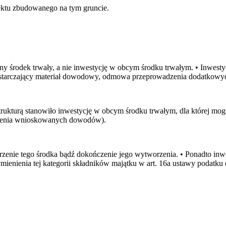
biektu zbudowanego na tym gruncie.
środek trwały, a nie inwestycję w obcym środku trwałym. • Inwestycj
wystarczający materiał dowodowy, odmowa przeprowadzenia dodatkow
kturą stanowiło inwestycję w obcym środku trwałym, dla której mogł
dzenia wnioskowanych dowodów).
zenie tego środka bądź dokończenie jego wytworzenia. • Ponadto in
enienia tej kategorii składników majątku w art. 16a ustawy podatk