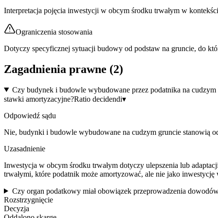
Interpretacja pojęcia inwestycji w obcym środku trwałym w konte
Ograniczenia stosowania
Dotyczy specyficznej sytuacji budowy od podstaw na gruncie, do któ
Zagadnienia prawne (
2
)
Czy budynek i budowle wybudowane przez podatnika na cudzym gr
stawki amortyzacyjne?
Ratio decidendi
▾
Odpowiedź sądu
Nie, budynki i budowle wybudowane na cudzym gruncie stanowią odr
Uzasadnienie
Inwestycja w obcym środku trwałym dotyczy ulepszenia lub adaptacj
trwałymi, które podatnik może amortyzować, ale nie jako inwestycję
Czy organ podatkowy miał obowiązek przeprowadzenia dowodów z z
Rozstrzygnięcie
Decyzja
Oddalono skargę