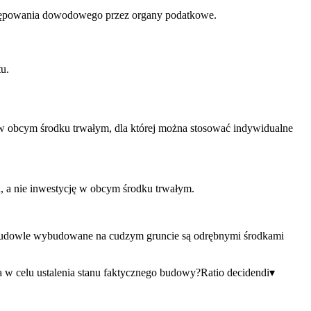
ostępowania dowodowego przez organy podatkowe.
u.
w obcym środku trwałym, dla której można stosować indywidualne
 a nie inwestycję w obcym środku trwałym.
 i budowle wybudowane na cudzym gruncie są odrębnymi środkami
 w celu ustalenia stanu faktycznego budowy?
Ratio decidendi
▾