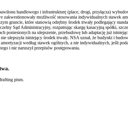
pawilonu handlowego i infrastrukturę (place, drogi, przyłącza) wybud
akwestionowały możliwość stosowania indywidualnych stawek amortyza
ym gruncie, które stanowią odrębny środek trwały podlegający sta
aczelny Sąd Administracyjny, rozpatrując skargę kasacyjną spółki, sz
h poniesionych na ulepszenie, przebudowę lub adaptację już istniejąc
ie ulepszyła istniejący środek trwały. NSA uznał, że budynki i budo
mortyzacji według stawek ogólnych, a nie indywidualnych, jeśli podat
ego i nie naruszył przepisów postępowania.
twa.
rafting pism.