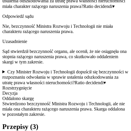
ustalenia odszkodowania za utratę prawa własności nieruchomości
miała charakter rażącego naruszenia prawa?
Ratio decidendi
▾
Odpowiedź sądu
Nie, bezczynność Ministra Rozwoju i Technologii nie miała
charakteru rażącego naruszenia prawa.
Uzasadnienie
Sąd stwierdził bezczynność organu, ale ocenił, że nie osiągnęła ona
stopnia rażącego naruszenia prawa, co skutkowało oddaleniem
skargi w tym zakresie.
Czy Minister Rozwoju i Technologii dopuścił się bezczynności w
rozpoznaniu odwołania w sprawie ustalenia odszkodowania za
utratę prawa własności nieruchomości?
Ratio decidendi
▾
Rozstrzygnięcie
Decyzja
Oddalono skargę
Stwierdzono bezczynność Ministra Rozwoju i Technologii, ale nie
miała ona charakteru rażącego naruszenia prawa. Skarga oddalona
w pozostałym zakresie.
Przepisy (
3
)