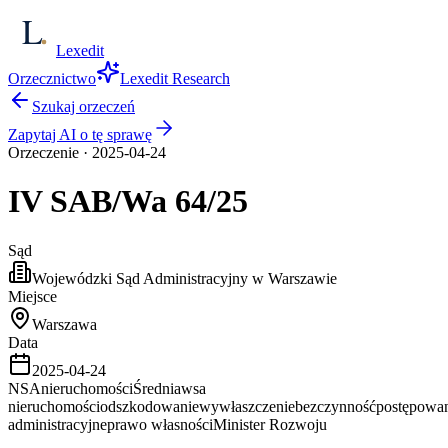
Lexedit
Orzecznictwo
Lexedit Research
Szukaj orzeczeń
Zapytaj AI o tę sprawę
Orzeczenie
·
2025-04-24
IV SAB/Wa
64/25
Sąd
Wojewódzki Sąd Administracyjny w Warszawie
Miejsce
Warszawa
Data
2025-04-24
NSA
nieruchomości
Średnia
wsa
nieruchomości
odszkodowanie
wywłaszczenie
bezczynność
postępowa
administracyjne
prawo własności
Minister Rozwoju