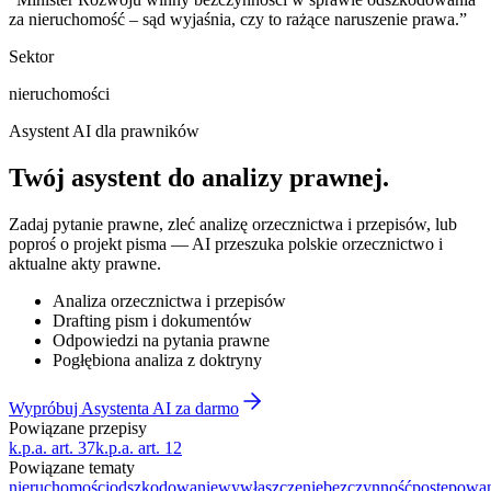
za nieruchomość – sąd wyjaśnia, czy to rażące naruszenie prawa.
”
Sektor
nieruchomości
Asystent AI dla prawników
Twój asystent do
analizy prawnej
.
Zadaj pytanie prawne, zleć analizę orzecznictwa i przepisów, lub
poproś o projekt pisma — AI przeszuka polskie orzecznictwo i
aktualne akty prawne.
Analiza orzecznictwa i przepisów
Drafting pism i dokumentów
Odpowiedzi na pytania prawne
Pogłębiona analiza z doktryny
Wypróbuj Asystenta AI za darmo
Powiązane przepisy
k.p.a. art. 37
k.p.a. art. 12
Powiązane tematy
nieruchomości
odszkodowanie
wywłaszczenie
bezczynność
postępowa