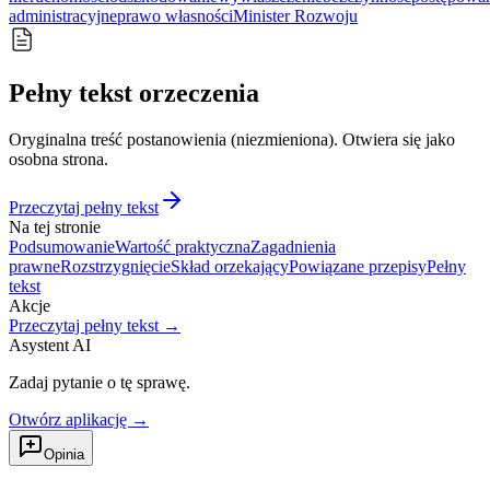
administracyjne
prawo własności
Minister Rozwoju
Pełny tekst orzeczenia
Oryginalna treść postanowienia (niezmieniona). Otwiera się jako
osobna strona.
Przeczytaj pełny tekst
Na tej stronie
Podsumowanie
Wartość praktyczna
Zagadnienia
prawne
Rozstrzygnięcie
Skład orzekający
Powiązane przepisy
Pełny
tekst
Akcje
Przeczytaj pełny tekst →
Asystent AI
Zadaj pytanie o tę sprawę.
Otwórz aplikację →
Opinia